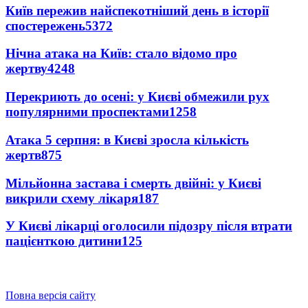
Київ пережив найспекотніший день в історії
спостережень
5372
Нічна атака на Київ: стало відомо про
жертву
4248
Перекриють до осені: у Києві обмежили рух
популярними проспектами
1258
Атака 5 серпня: в Києві зросла кількість
жертв
875
Мільйонна застава і смерть двійні: у Києві
викрили схему лікаря
187
У Києві лікарці оголосили підозру після втрати
пацієнткою дитини
125
Повна версія сайту