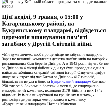
Цієї неділі, 9 травня, о 15:00 у
Кагарлицькому районі, на
Букринському плацдармі, відбудеться
церемонія вшанування пам’яті
загиблих у Другій Світовій війні.
«Ми дуже хочемо, щоб про це місце не забували нащадки.
Зараз це великий комплекс з десятка пам'ятників на пагорбах
розташованих біля берегів Дніпра. А в 1943 році під час битви
за Дніпро за 4 місяці бойових дій тут була проведена одна з
наймасштабніших операцій світової історії. Озвучена цифра
людських втрат під час Битви за Дніпро - 417 тис осіб,
більшість загинула в боях за
Букринський плацдарм
близько
250 тис осіб. Зокрема в братській могилі, де споруджено
меморіальний комплекс, поховано 3179 бійців, з них 1742
відомих. Їх імена викарбувані на гранітних плитах», -
розповідає директорка меморіального комплексу
«Букринський плацдарм» Наталя Миненко.