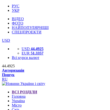
РУС
УКР
ВІДЕО
ФОТО
НАЙПОПУЛЯРНІШІ
СПЕЦПРОЕКТИ
USD
USD
44.4925
EUR
51.3357
Всі курси валют
44.4925
Авторизація
Пошук
RU
ВСІ РОЗДІЛИ
Головна
Україна
Місто
Світ