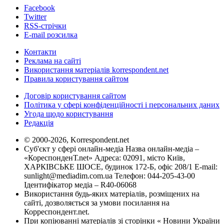
Facebook
Twitter
RSS-стрічки
E-mail розсилка
Контакти
Реклама на сайті
Використання матеріалів korrespondent.net
Правила користування сайтом
Договір користування сайтом
Політика у сфері конфіденційності і персональних даних
Угода щодо користування
Редакція
© 2000-2026, Korrespondent.net
Суб'єкт у сфері онлайн-медіа Назва онлайн-медіа –
«КореспонденТ.net» Адреса: 02091, місто Київ,
ХАРКІВСЬКЕ ШОСЕ, будинок 172-Б, офіс 208/1 E-mail:
sunlight@mediadim.com.ua
Телефон: 044-205-43-00
Ідентифікатор медіа – R40-06068
Використання будь-яких матеріалів, розміщених на
сайті, дозволяється за умови посилання на
Корреспондент.net.
При копіюванні матеріалів зі сторінки « Новини України