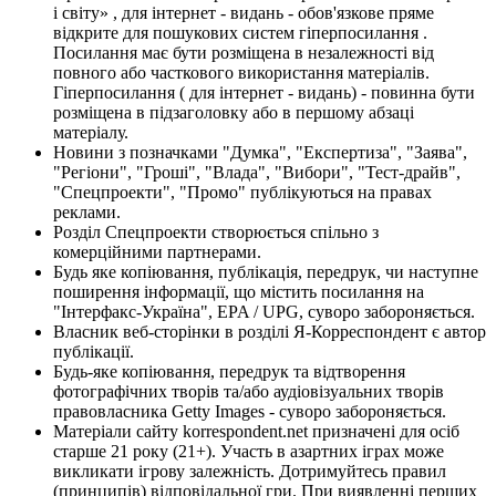
і світу» , для інтернет - видань - обов'язкове пряме
відкрите для пошукових систем гіперпосилання .
Посилання має бути розміщена в незалежності від
повного або часткового використання матеріалів.
Гіперпосилання ( для інтернет - видань) - повинна бути
розміщена в підзаголовку або в першому абзаці
матеріалу.
Новини з позначками "Думка", "Експертиза", "Заява",
"Регіони", "Гроші", "Влада", "Вибори", "Тест-драйв",
"Спецпроекти", "Промо" публікуються на правах
реклами.
Розділ Спецпроекти створюється спільно з
комерційними партнерами.
Будь яке копіювання, публікація, передрук, чи наступне
поширення інформації, що містить посилання на
"Інтерфакс-Україна", EPA / UPG, суворо забороняється.
Власник веб-сторінки в розділі Я-Корреспондент є автор
публікації.
Будь-яке копіювання, передрук та відтворення
фотографічних творів та/або аудіовізуальних творів
правовласника Getty Images - суворо забороняється.
Матеріали сайту korrespondent.net призначені для осіб
старше 21 року (21+). Участь в азартних іграх може
викликати ігрову залежність. Дотримуйтесь правил
(принципів) відповідальної гри. При виявленні перших