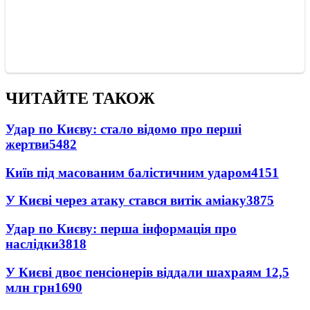
ЧИТАЙТЕ ТАКОЖ
Удар по Києву: стало відомо про перші
жертви
5482
Київ під масованим балістичним ударом
4151
У Києві через атаку стався витік аміаку
3875
Удар по Києву: перша інформація про
наслідки
3818
У Києві двоє пенсіонерів віддали шахраям 12,5
млн грн
1690