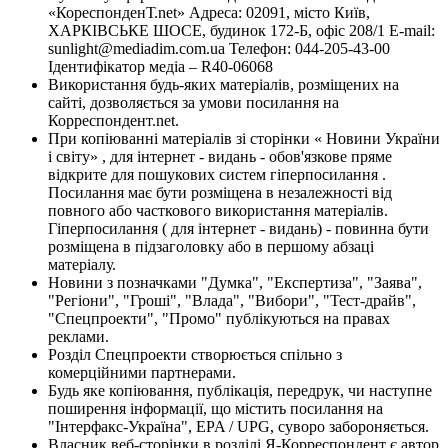
«КореспонденТ.net» Адреса: 02091, місто Київ,
ХАРКІВСЬКЕ ШОСЕ, будинок 172-Б, офіс 208/1 E-mail:
sunlight@mediadim.com.ua
Телефон: 044-205-43-00
Ідентифікатор медіа – R40-06068
Використання будь-яких матеріалів, розміщених на
сайті, дозволяється за умови посилання на
Корреспондент.net.
При копіюванні матеріалів зі сторінки « Новини України
і світу» , для інтернет - видань - обов'язкове пряме
відкрите для пошукових систем гіперпосилання .
Посилання має бути розміщена в незалежності від
повного або часткового використання матеріалів.
Гіперпосилання ( для інтернет - видань) - повинна бути
розміщена в підзаголовку або в першому абзаці
матеріалу.
Новини з позначками "Думка", "Експертиза", "Заява",
"Регіони", "Гроші", "Влада", "Вибори", "Тест-драйв",
"Спецпроекти", "Промо" публікуються на правах
реклами.
Розділ Спецпроекти створюється спільно з
комерційними партнерами.
Будь яке копіювання, публікація, передрук, чи наступне
поширення інформації, що містить посилання на
"Інтерфакс-Україна", EPA / UPG, суворо забороняється.
Власник веб-сторінки в розділі Я-Корреспондент є автор