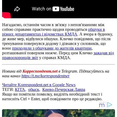
Нагадаємо, останнім часом в зв'язку з непов'язаними між
собою справами практично щодня проводяться
обшуки в
різних департаментах і відомствах КМДА
. А вчора в будинку,
де живе мер, відбулися обшуки. Кличко повідомив, що після
тренування повернувся додому і дізнався у силовиків, що
вони
приходили з обшуками до жителів квартири
,
розташованої поверхом нижче. Перед цим Кличко
зажадав від
правоохоронців звіт
у справах КМДА.
Новини від
Корреспондент.net
в Telegram. Підписуйтесь на
наш канал
https://t.me/korrespondentnet
Читайте Korrespondent.net в Google News
ТЕГИ:
КГГА
,
обыск
,
Киево-Печерская Лавра
Якщо ви помітили помилку, виділіть необхідний текст і
натисніть Ctrl + Enter, щоб повідомити про це редакцію.