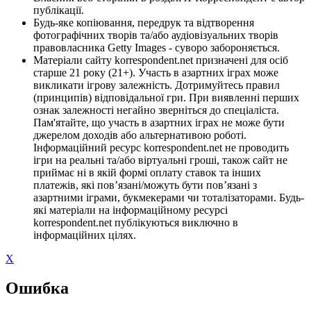
публікації.
Будь-яке копіювання, передрук та відтворення
фотографічних творів та/або аудіовізуальних творів
правовласника Getty Images - суворо забороняється.
Матеріали сайту korrespondent.net призначені для осіб
старше 21 року (21+). Участь в азартних іграх може
викликати ігрову залежність. Дотримуйтесь правил
(принципів) відповідальної гри. При виявленні перших
ознак залежності негайно зверніться до спеціаліста.
Пам'ятайте, що участь в азартних іграх не може бути
джерелом доходів або альтернативою роботі.
Інформаційний ресурс korrespondent.net не проводить
ігри на реальні та/або віртуальні гроші, також сайт не
приймає ні в якій формі оплату ставок та інших
платежів, які пов’язані/можуть бути пов’язані з
азартними іграми, букмекерами чи тоталізаторами. Будь-
які матеріали на інформаційному ресурсі
korrespondent.net публікуються виключно в
інформаційних цілях.
X
Ошибка