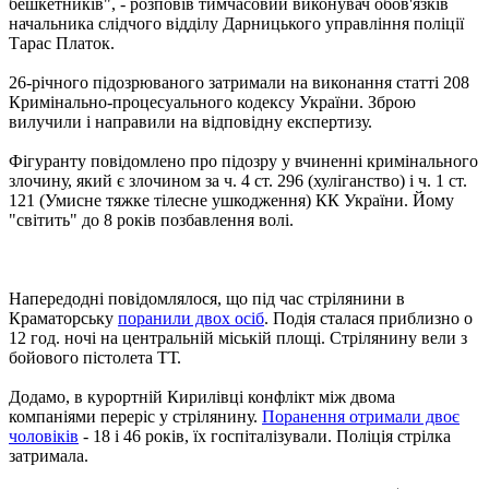
бешкетників", - розповів тимчасовий виконувач обов'язків
начальника слідчого відділу Дарницького управління поліції
Тарас Платок.
26-річного підозрюваного затримали на виконання статті 208
Кримінально-процесуального кодексу України. Зброю
вилучили і направили на відповідну експертизу.
Фігуранту повідомлено про підозру у вчиненні кримінального
злочину, який є злочином за ч. 4 ст. 296 (хуліганство) і ч. 1 ст.
121 (Умисне тяжке тілесне ушкодження) КК України. Йому
"світить" до 8 років позбавлення волі.
Напередодні повідомлялося, що під час стрілянини в
Краматорську
поранили двох осіб
. Подія сталася приблизно о
12 год. ночі на центральній міській площі. Стрілянину вели з
бойового пістолета ТТ.
Додамо, в курортній Кирилівці конфлікт між двома
компаніями переріс у стрілянину.
Поранення отримали двоє
чоловіків
- 18 і 46 років, їх госпіталізували. Поліція стрілка
затримала.