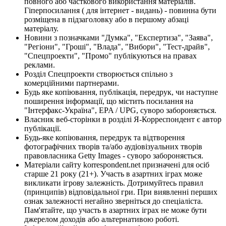
повного або часткового використання матеріалів.
Гіперпосилання ( для інтернет - видань) - повинна бути
розміщена в підзаголовку або в першому абзаці
матеріалу.
Новини з позначками "Думка", "Експертиза", "Заява",
"Регіони", "Гроші", "Влада", "Вибори", "Тест-драйв",
"Спецпроекти", "Промо" публікуються на правах
реклами.
Розділ Спецпроекти створюється спільно з
комерційними партнерами.
Будь яке копіювання, публікація, передрук, чи наступне
поширення інформації, що містить посилання на
"Інтерфакс-Україна", EPA / UPG, суворо забороняється.
Власник веб-сторінки в розділі Я-Корреспондент є автор
публікації.
Будь-яке копіювання, передрук та відтворення
фотографічних творів та/або аудіовізуальних творів
правовласника Getty Images - суворо забороняється.
Матеріали сайту korrespondent.net призначені для осіб
старше 21 року (21+). Участь в азартних іграх може
викликати ігрову залежність. Дотримуйтесь правил
(принципів) відповідальної гри. При виявленні перших
ознак залежності негайно зверніться до спеціаліста.
Пам'ятайте, що участь в азартних іграх не може бути
джерелом доходів або альтернативою роботі.