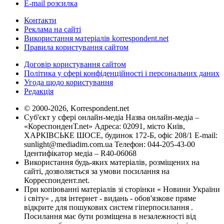
E-mail розсилка
Контакти
Реклама на сайті
Використання матеріалів korrespondent.net
Правила користування сайтом
Договір користування сайтом
Політика у сфері конфіденційності і персональних даних
Угода щодо користування
Редакція
© 2000-2026, Korrespondent.net
Суб'єкт у сфері онлайн-медіа Назва онлайн-медіа –
«КореспонденТ.net» Адреса: 02091, місто Київ,
ХАРКІВСЬКЕ ШОСЕ, будинок 172-Б, офіс 208/1 E-mail:
sunlight@mediadim.com.ua
Телефон: 044-205-43-00
Ідентифікатор медіа – R40-06068
Використання будь-яких матеріалів, розміщених на
сайті, дозволяється за умови посилання на
Корреспондент.net.
При копіюванні матеріалів зі сторінки « Новини України
і світу» , для інтернет - видань - обов'язкове пряме
відкрите для пошукових систем гіперпосилання .
Посилання має бути розміщена в незалежності від