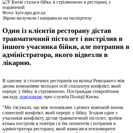
Фото: kyiv.npu.gov.ua
Зброю вилучили і направили на експертизу
Один із клієнтів ресторану дістав
травматичний пістолет і вистрілив в
іншого учасника бійки, але потрапив в
адміністратора, якого відвезли в
лікарню.
В одному зі столичних ресторанів на вулиці Ревуцького між
двома компаніями молодих осіб спалахнув конфлікт, який
переріс у бійку зі стріляниною. Постраждав співробітник
закладу,
повідомляє
прес-служба Поліції Києва.
"Ми з'ясували, що між чоловіками з різних компаній виник
словесний конфлікт, який переріс у бійку. Згодом один з
учасників конфлікту дістав травматичний пістолет, зробив
кілька пострілів в повітря і в бік опонентів і потрапив в
адміністратора ресторану, який намагався втихомирити