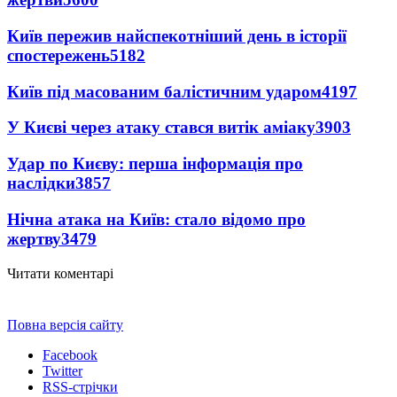
Київ пережив найспекотніший день в історії
спостережень
5182
Київ під масованим балістичним ударом
4197
У Києві через атаку стався витік аміаку
3903
Удар по Києву: перша інформація про
наслідки
3857
Нічна атака на Київ: стало відомо про
жертву
3479
Читати коментарі
Повна версія сайту
Facebook
Twitter
RSS-стрічки