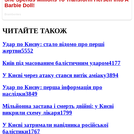
ЧИТАЙТЕ ТАКОЖ
Удар по Києву: стало відомо про перші
жертви
5552
Київ під масованим балістичним ударом
4177
У Києві через атаку стався витік аміаку
3894
Удар по Києву: перша інформація про
наслідки
3849
Мільйонна застава і смерть двійні: у Києві
викрили схему лікаря
1799
У Києві затримали навідника російської
балістики
1767