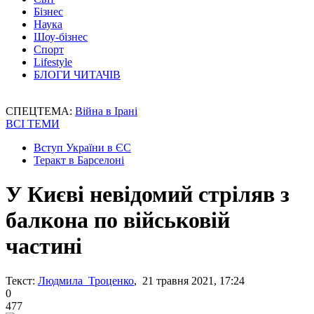
Бізнес
Наука
Шоу-бізнес
Спорт
Lifestyle
БЛОГИ ЧИТАЧІВ
СПЕЦТЕМА:
Війна в Ірані
ВСІ ТЕМИ
Вступ України в ЄС
Теракт в Барселоні
У Києві невідомий стріляв з
балкона по військовій
частині
Текст:
Людмила Троценко
, 21 травня 2021, 17:24
0
477