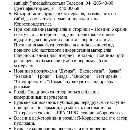
sunlight@mediadim.com.ua
Телефон: 044-205-43-00
Ідентифікатор медіа – R40-06068
Використання будь-яких матеріалів, розміщених на
сайті, дозволяється за умови посилання на
Корреспондент.net.
При копіюванні матеріалів зі сторінки « Новини України
і світу» , для інтернет - видань - обов'язкове пряме
відкрите для пошукових систем гіперпосилання .
Посилання має бути розміщена в незалежності від
повного або часткового використання матеріалів.
Гіперпосилання ( для інтернет - видань) - повинна бути
розміщена в підзаголовку або в першому абзаці
матеріалу.
Новини з позначками "Думка", "Експертиза", "Заява",
"Регіони", "Гроші", "Влада", "Вибори", "Тест-драйв",
"Спецпроекти", "Промо" публікуються на правах
реклами.
Розділ Спецпроекти створюється спільно з
комерційними партнерами.
Будь яке копіювання, публікація, передрук, чи наступне
поширення інформації, що містить посилання на
"Інтерфакс-Україна", EPA / UPG, суворо забороняється.
Власник веб-сторінки в розділі Я-Корреспондент є автор
публікації.
Будь-яке копіювання, передрук та відтворення