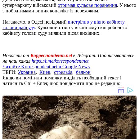
супермаркету військовий
отримав кульове поранення
. У нього
з побратимами виник конфлікт із перехожим.
Нагадаємо, в Одесі невідомий
вистрілив у вікно кабінету
голови райсуду
. Кульовий отвір у віконному склі робочого
кабінету голови суду виявили після вихідних.
Новости от
Корреспондент.net
в Telegram. Подписывайтесь
на наш канал
https://t.me/korrespondentnet
Читайте Korrespondent.net в Google News
ТЕГИ:
Украина
,
Киев
,
стрельба
,
балкон
Якщо ви помітили помилку, виділіть необхідний текст і
натисніть Ctrl + Enter, щоб повідомити про це редакцію.