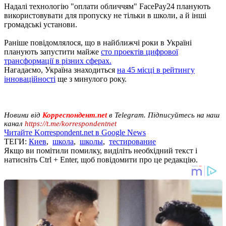
Надалі технологію "оплати обличчям" FacePay24 планують
використовувати для пропуску не тільки в школи, а й інші
громадські установи.
Раніше повідомлялося, що в найближчі роки в Україні
планують запустити майже
сто проектів цифрової
трансформації в різних сферах.
Нагадаємо, Україна знаходиться
на 45 місці в рейтингу
інноваційності
ще з минулого року.
Новини від
Корреспондент.net
в Telegram. Підписуйтесь на наш
канал
https://t.me/korrespondentnet
Читайте Korrespondent.net в Google News
ТЕГИ:
Киев
,
школа
,
школы
,
тестирование
Якщо ви помітили помилку, виділіть необхідний текст і
натисніть Ctrl + Enter, щоб повідомити про це редакцію.