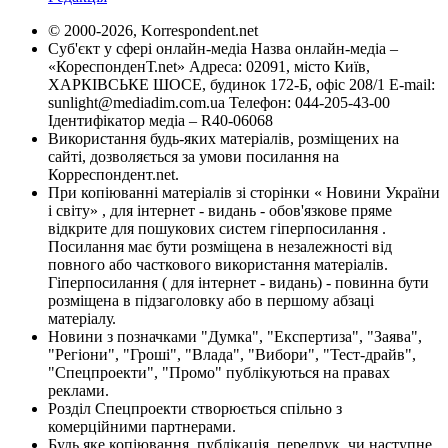
© 2000-2026, Korrespondent.net
Суб'єкт у сфері онлайн-медіа Назва онлайн-медіа –
«КореспонденТ.net» Адреса: 02091, місто Київ,
ХАРКІВСЬКЕ ШОСЕ, будинок 172-Б, офіс 208/1 E-mail:
sunlight@mediadim.com.ua
Телефон: 044-205-43-00
Ідентифікатор медіа – R40-06068
Використання будь-яких матеріалів, розміщених на
сайті, дозволяється за умови посилання на
Корреспондент.net.
При копіюванні матеріалів зі сторінки « Новини України
і світу» , для інтернет - видань - обов'язкове пряме
відкрите для пошукових систем гіперпосилання .
Посилання має бути розміщена в незалежності від
повного або часткового використання матеріалів.
Гіперпосилання ( для інтернет - видань) - повинна бути
розміщена в підзаголовку або в першому абзаці
матеріалу.
Новини з позначками "Думка", "Експертиза", "Заява",
"Регіони", "Гроші", "Влада", "Вибори", "Тест-драйв",
"Спецпроекти", "Промо" публікуються на правах
реклами.
Розділ Спецпроекти створюється спільно з
комерційними партнерами.
Будь яке копіювання, публікація, передрук, чи наступне