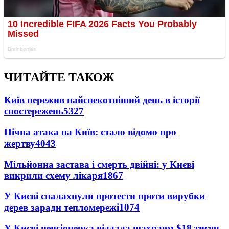
ЧИТАЙТЕ ТАКОЖ
Київ пережив найспекотніший день в історії
спостережень
5327
Нічна атака на Київ: стало відомо про
жертву
4043
Мільйонна застава і смерть двійні: у Києві
викрили схему лікаря
1867
У Києві спалахнули протести проти вирубки
дерев заради тепломережі
1074
У Києві пенсіонерка віддала шахраям $18 тисяч