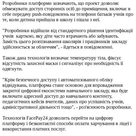
Розробники платформи зазначають, що проект дозволяє
обмежувати доступ сторонніх осіб до приміщення, включає в
себе передачу push-повідомлень на телефони батьків учнів про
те, коли дитина прийшла в школу і пішла з неї.
"Розробники відійшли від стандартного рішення ідентифікації
учнів карткою, яку діти часто втрачають або забувають.
Замість цього розпізнавання школярів і працівників закладу
здійснюється за обличчям", - йдеться в повідомленні.
Також дана технологія визначає температуру тіла, фіксує
відсутність захисної маски і сигналізує про необхідність її
одягнути.
"Крім безпечного доступу і автоматизованого обліку
відвідувань, платформа стане основою для впровадження
закритої цифрової екосистеми навчального закладу, яка буде
включати адресний доступ до навчального контенту,
педагогічних кейсів вчителів, даних про успішність учнів,
адміністративної діяльності тощо", - роз'яснюють розробники.
Технологія FacePay24 дозволить перейти на цифрову
платформу і безконтактні способи оплати харчування в ліцеї і
використання платних послуг.