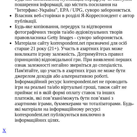
поширення інформації, що містить посилання на
"Інтерфакс-Україна", EPA / UPG, суворо забороняється.
Власник веб-сторінки в розділі Я-Корреспондент є автор
публікації.
Будь-яке копіювання, передрук та відтворення
фотографічних творів та/або аудіовізуальних творів
правовласника Getty Images - суворо забороняється.
Матеріали сайту korrespondent.net призначені для осіб
старше 21 року (21+). Участь в азартних іграх може
викликати ігрову залежність. Дотримуйтесь правил
(принципів) відповідальної гри. При виявленні перших
ознак залежності негайно зверніться до спеціаліста.
Пам'ятайте, що участь в азартних іграх не може бути
джерелом доходів або альтернативою роботі.
Інформаційний ресурс korrespondent.net не проводить
ігри на реальні та/або віртуальні гроші, також сайт не
приймає ні в якій формі оплату ставок та інших
платежів, які пов’язані/можуть бути пов’язані з
азартними іграми, букмекерами чи тоталізаторами. Будь-
які матеріали на інформаційному ресурсі
korrespondent.net публікуються виключно в
інформаційних цілях.
X