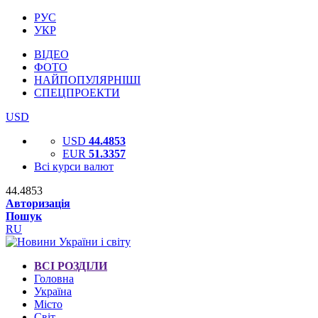
РУС
УКР
ВІДЕО
ФОТО
НАЙПОПУЛЯРНІШІ
СПЕЦПРОЕКТИ
USD
USD
44.4853
EUR
51.3357
Всі курси валют
44.4853
Авторизація
Пошук
RU
ВСІ РОЗДІЛИ
Головна
Україна
Місто
Світ