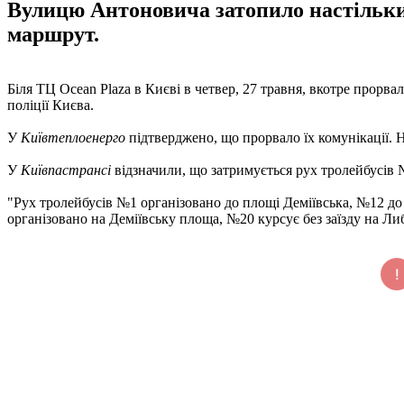
Вулицю Антоновича затопило настільки
маршрут.
Біля ТЦ Ocean Plaza в Києві в четвер, 27 травня, вкотре прорв
поліції Києва.
У
Київтеплоенерго
підтверджено, що прорвало їх комунікації. 
У
Київпастрансі
відзначили, що затримується рух тролейбусів №1
"Рух тролейбусів №1 організовано до площі Деміївська, №12 до 
організовано на Деміївську площа, №20 курсує без заїзду на Либ