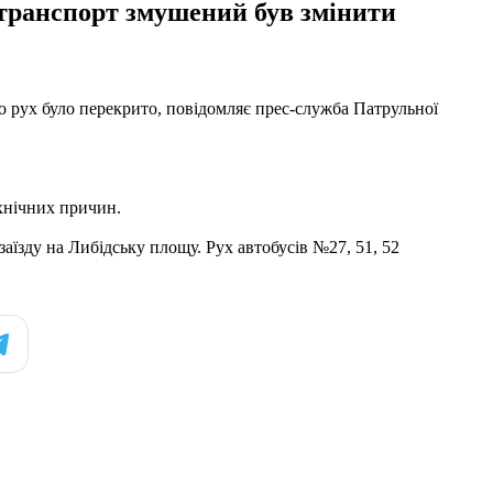
транспорт змушений був змінити
що рух було перекрито, повідомляє прес-служба Патрульної
ехнічних причин.
аїзду на Либідську площу. Рух автобусів №27, 51, 52