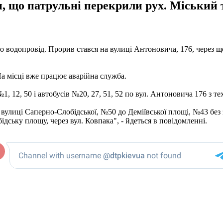
, що патрульні перекрили рух. Міський 
ало водопровід. Прорив стався на вулиці Антоновича, 176, через 
На місці вже працює аварійна служба.
, 12, 50 і автобусів №20, 27, 51, 52 по вул. Антоновича 176 з т
вулиці Саперно-Слобідської, №50 до Деміївської площі, №43 без з
ідську площу, через вул. Ковпака", - йдеться в повідомленні.