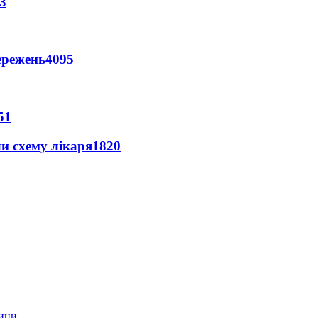
3
ережень
4095
51
ли схему лікаря
1820
тини