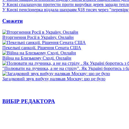
У Києві спалахнули протести проти вирубки дерев заради тепл
У Києві пенсіонерка віддала шахраям $18 тисяч через "перевір
Сюжети
Вторгнення Росії в Україну. Онлайн
Пекельні санкції. Рішення Сената США
Війна на Близькому Сході. Онлайн
"Полювати на лучника, а не на стрілу". Як Україні боротись з 
Загадковий звук вибуху налякав Москву: що це було
ВИБІР РЕДАКТОРА