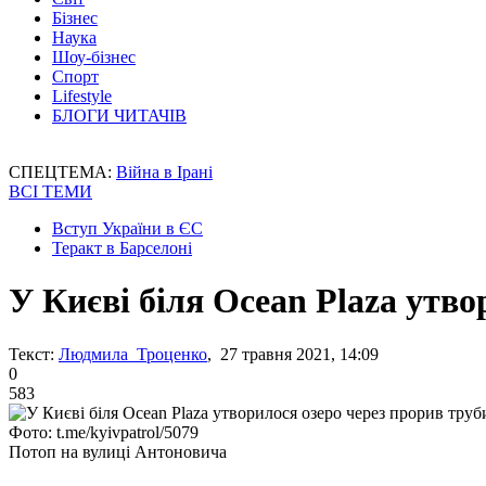
Бізнес
Наука
Шоу-бізнес
Спорт
Lifestyle
БЛОГИ ЧИТАЧІВ
СПЕЦТЕМА:
Війна в Ірані
ВСІ ТЕМИ
Вступ України в ЄС
Теракт в Барселоні
У Києві біля Ocean Plaza утво
Текст:
Людмила Троценко
, 27 травня 2021, 14:09
0
583
Фото: t.me/kyivpatrol/5079
Потоп на вулиці Антоновича