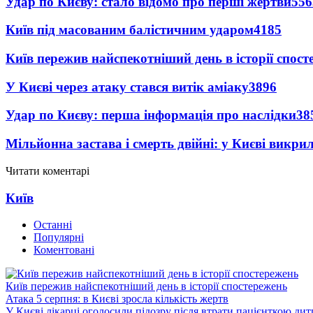
Удар по Києву: стало відомо про перші жертви
556
Київ під масованим балістичним ударом
4185
Київ пережив найспекотніший день в історії спост
У Києві через атаку стався витік аміаку
3896
Удар по Києву: перша інформація про наслідки
38
Мільйонна застава і смерть двійні: у Києві викри
Читати коментарі
Київ
Останні
Популярні
Коментовані
Київ пережив найспекотніший день в історії спостережень
Атака 5 серпня: в Києві зросла кількість жертв
У Києві лікарці оголосили підозру після втрати пацієнткою ди