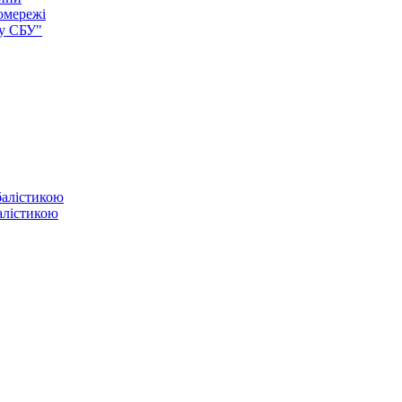
омережі
ку СБУ"
балістикою