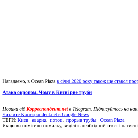
Нагадаємо, в Ocean Plaza
в січні 2020 року також ще стався про
Атака окропом. Чому в Києві рве труби
Новини від
Корреспондент.net
в Telegram. Підписуйтесь на на
Читайте Korrespondent.net в Google News
ТЕГИ:
Киев
,
авария
,
потоп
,
прорыв трубы
,
Ocean Plaza
Якщо ви помітили помилку, виділіть необхідний текст і натисніт