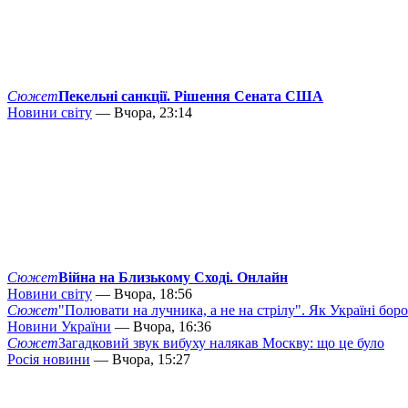
Сюжет
Пекельні санкції. Рішення Сената США
Новини світу
— Вчора, 23:14
Сюжет
Війна на Близькому Сході. Онлайн
Новини світу
— Вчора, 18:56
Сюжет
"Полювати на лучника, а не на стрілу". Як Україні бор
Новини України
— Вчора, 16:36
Сюжет
Загадковий звук вибуху налякав Москву: що це було
Росія новини
— Вчора, 15:27