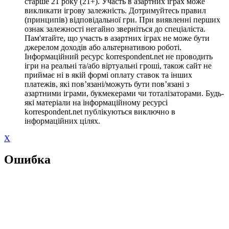
старше 21 року (21+). Участь в азартних іграх може
викликати ігрову залежність. Дотримуйтесь правил
(принципів) відповідальної гри. При виявленні перших
ознак залежності негайно зверніться до спеціаліста.
Пам'ятайте, що участь в азартних іграх не може бути
джерелом доходів або альтернативою роботі.
Інформаційний ресурс korrespondent.net не проводить
ігри на реальні та/або віртуальні гроші, також сайт не
приймає ні в якій формі оплату ставок та інших
платежів, які пов’язані/можуть бути пов’язані з
азартними іграми, букмекерами чи тоталізаторами. Будь-
які матеріали на інформаційному ресурсі
korrespondent.net публікуються виключно в
інформаційних цілях.
X
Ошибка