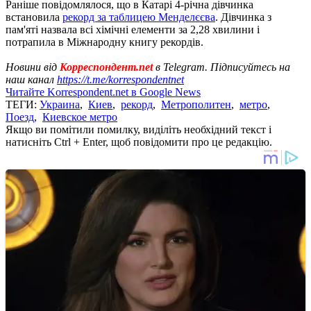
Раніше повідомлялося, що в Катарі 4-річна дівчинка
встановила
рекорд за таблицею Менделєєва
. Дівчинка з
пам'яті назвала всі хімічні елементи за 2,28 хвилини і
потрапила в Міжнародну книгу рекордів.
Новини від
Корреспондент.net
в Telegram. Підписуйтесь на
наш канал
https://t.me/korrespondentnet
Читайте Korrespondent.net в Google News
ТЕГИ:
Украина
,
Киев
,
рекорд
,
Метрополитен
,
метро
,
Поезд
,
Киевское метро
Якщо ви помітили помилку, виділіть необхідний текст і
натисніть Ctrl + Enter, щоб повідомити про це редакцію.