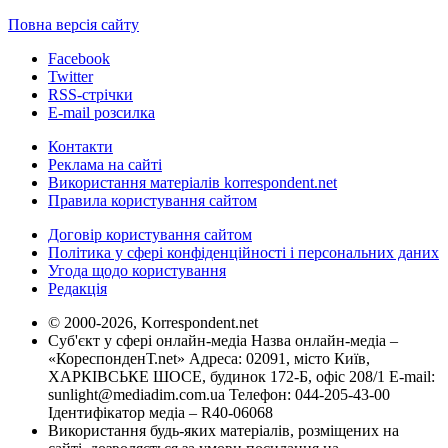
Повна версія сайту
Facebook
Twitter
RSS-стрічки
E-mail розсилка
Контакти
Реклама на сайті
Використання матеріалів korrespondent.net
Правила користування сайтом
Договір користування сайтом
Політика у сфері конфіденційності і персональних даних
Угода щодо користування
Редакція
© 2000-2026, Korrespondent.net
Суб'єкт у сфері онлайн-медіа Назва онлайн-медіа –
«КореспонденТ.net» Адреса: 02091, місто Київ,
ХАРКІВСЬКЕ ШОСЕ, будинок 172-Б, офіс 208/1 E-mail:
sunlight@mediadim.com.ua
Телефон: 044-205-43-00
Ідентифікатор медіа – R40-06068
Використання будь-яких матеріалів, розміщених на