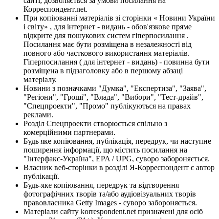
сайті, дозволяється за умови посилання на
Корреспондент.net.
При копіюванні матеріалів зі сторінки « Новини України
і світу» , для інтернет - видань - обов'язкове пряме
відкрите для пошукових систем гіперпосилання .
Посилання має бути розміщена в незалежності від
повного або часткового використання матеріалів.
Гіперпосилання ( для інтернет - видань) - повинна бути
розміщена в підзаголовку або в першому абзаці
матеріалу.
Новини з позначками "Думка", "Експертиза", "Заява",
"Регіони", "Гроші", "Влада", "Вибори", "Тест-драйв",
"Спецпроекти", "Промо" публікуються на правах
реклами.
Розділ Спецпроекти створюється спільно з
комерційними партнерами.
Будь яке копіювання, публікація, передрук, чи наступне
поширення інформації, що містить посилання на
"Інтерфакс-Україна", EPA / UPG, суворо забороняється.
Власник веб-сторінки в розділі Я-Корреспондент є автор
публікації.
Будь-яке копіювання, передрук та відтворення
фотографічних творів та/або аудіовізуальних творів
правовласника Getty Images - суворо забороняється.
Матеріали сайту korrespondent.net призначені для осіб