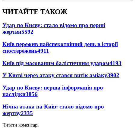
ЧИТАЙТЕ ТАКОЖ
Удар по Києву: стало відомо про перші
жертви
5592
Київ пережив найспекотніший день в історії
спостережень
4911
Київ під масованим балістичним ударом
4193
У Києві через атаку стався витік аміаку
3902
Удар по Києву: перша інформація про
наслідки
3856
Нічна атака на Київ: стало відомо про
жертву
2335
Читати коментарі