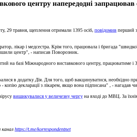
вкового центру напередодні запрацював о
оту, 29 травня, щеплення отримали 1395 осіб,
повідомив
перший з
атор, лікар і медсестра. Крім того, працювала і бригада "швидкої
лишили центр", - написав Поворозник.
й на базі Міжнародного виставкового центру, працюватиме і 30 
валися в додатку
Дія
. Для того, щоб вакцинуватися, необхідно пр
 - копію декларації з лікарем, якщо вона підписана" , - нагадав 
вірусу
вишикувалися у величезну чергу
на вході до МВЦ. За їхні
ш канал
https://t.me/korrespondentnet