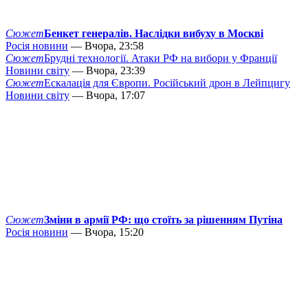
Сюжет
Бенкет генералів. Наслідки вибуху в Москві
Росія новини
— Вчора, 23:58
Сюжет
Брудні технології. Атаки РФ на вибори у Франції
Новини світу
— Вчора, 23:39
Сюжет
Ескалація для Європи. Російський дрон в Лейпцигу
Новини світу
— Вчора, 17:07
Сюжет
Зміни в армії РФ: що стоїть за рішенням Путіна
Росія новини
— Вчора, 15:20