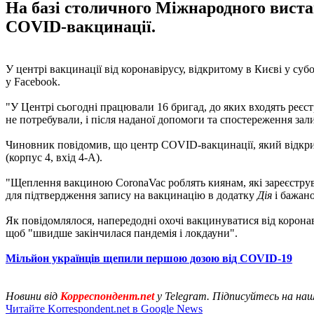
На базі столичного Міжнародного виста
COVID-вакцинації.
У центрі вакцинації від коронавірусу, відкритому в Києві у суб
у Facebook.
"У Центрі сьогодні працювали 16 бригад, до яких входять реєстр
не потребували, і після наданої допомоги та спостереження за
Чиновник повідомив, що центр COVID-вакцинації, який відкрити
(корпус 4, вхід 4-А).
"Щеплення вакциною CoronaVac роблять киянам, які зареєстру
для підтвердження запису на вакцинацію в додатку
Дія
і бажано
Як повідомлялося, напередодні охочі вакцинуватися від корона
щоб "швидше закінчилася пандемія і локдауни".
Мільйон українців щепили першою дозою від COVID-19
Новини від
Корреспондент.net
у Telegram. Підписуйтесь на на
Читайте Korrespondent.net в Google News