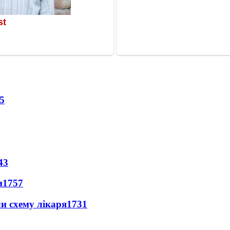
5
43
и
1757
ли схему лікаря
1731