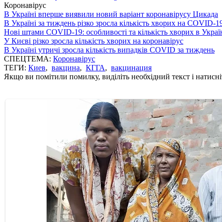
Коронавірус
В Україні вперше виявили новий варіант коронавірусу Цикада
В Україні за тиждень різко зросла кількість хворих на COVID-1
Нові штами COVID-19: особливості та кількість хворих в Украї
У Києві різко зросла кількість хворих на коронавірус
В Україні утричі зросла кількість випадків COVID за тиждень
СПЕЦТЕМА:
Коронавірус
ТЕГИ:
Киев
,
вакцина
,
КГГА
,
вакцинация
Якщо ви помітили помилку, виділіть необхідний текст і натисніт