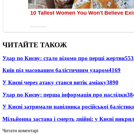
ЧИТАЙТЕ ТАКОЖ
Удар по Києву: стало відомо про перші жертви
553
Київ під масованим балістичним ударом
4169
У Києві через атаку стався витік аміаку
3890
Удар по Києву: перша інформація про наслідки
38
У Києві затримали навідника російської балістик
Мільйонна застава і смерть двійні: у Києві викри
Читати коментарі