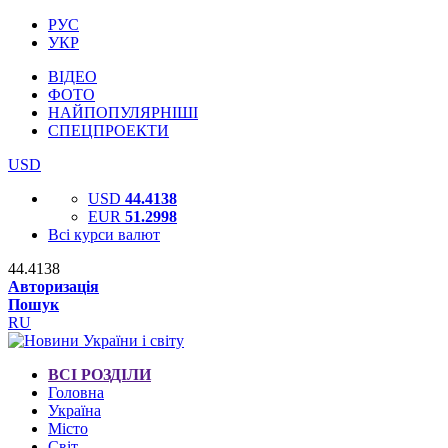
РУС
УКР
ВІДЕО
ФОТО
НАЙПОПУЛЯРНІШІ
СПЕЦПРОЕКТИ
USD
USD
44.4138
EUR
51.2998
Всі курси валют
44.4138
Авторизація
Пошук
RU
ВСІ РОЗДІЛИ
Головна
Україна
Місто
Світ