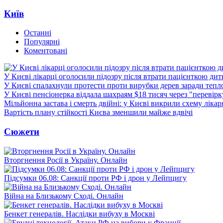
Київ
Останні
Популярні
Коментовані
У Києві лікарці оголосили підозру після втрати пацієнткою ди
У Києві спалахнули протести проти вирубки дерев заради тепл
У Києві пенсіонерка віддала шахраям $18 тисяч через "перевір
Мільйонна застава і смерть двійні: у Києві викрили схему лікар
Вартість плану стійкості Києва зменшили майже вдвічі
Сюжети
Вторгнення Росії в Україну. Онлайн
Підсумки 06.08: Санкції проти РФ і дрон у Лейпцигу
Війна на Близькому Сході. Онлайн
Бенкет генералів. Наслідки вибуху в Москві