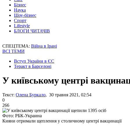
Бізнес
Наука
Шоу-бізнес
Спорт
Lifestyle
БЛОГИ ЧИТАЧІВ
СПЕЦТЕМА:
Війна в Ірані
ВСІ ТЕМИ
Вступ України в ЄС
Теракт в Барселоні
У київському центрі вакцинац
Текст:
Олена Буркало
, 30 травня 2021, 02:54
0
266
Фото: РБК-Украина
Кияни отримали щеплення у столичному центрі вакцинації