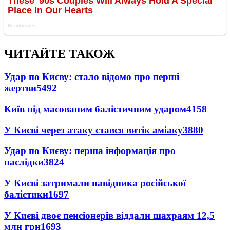
ЧИТАЙТЕ ТАКОЖ
Удар по Києву: стало відомо про перші
жертви
5492
Київ під масованим балістичним ударом
4158
У Києві через атаку стався витік аміаку
3880
Удар по Києву: перша інформація про
наслідки
3824
У Києві затримали навідника російської
балістики
1697
У Києві двоє пенсіонерів віддали шахраям 12,5
млн грн
1693