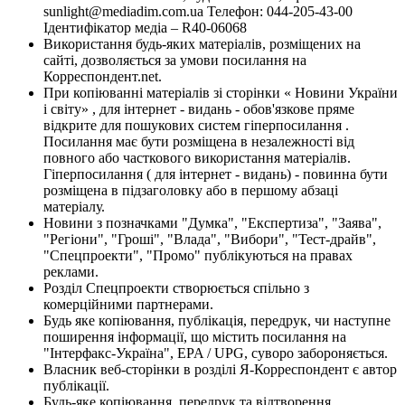
sunlight@mediadim.com.ua
Телефон: 044-205-43-00
Ідентифікатор медіа – R40-06068
Використання будь-яких матеріалів, розміщених на
сайті, дозволяється за умови посилання на
Корреспондент.net.
При копіюванні матеріалів зі сторінки « Новини України
і світу» , для інтернет - видань - обов'язкове пряме
відкрите для пошукових систем гіперпосилання .
Посилання має бути розміщена в незалежності від
повного або часткового використання матеріалів.
Гіперпосилання ( для інтернет - видань) - повинна бути
розміщена в підзаголовку або в першому абзаці
матеріалу.
Новини з позначками "Думка", "Експертиза", "Заява",
"Регіони", "Гроші", "Влада", "Вибори", "Тест-драйв",
"Спецпроекти", "Промо" публікуються на правах
реклами.
Розділ Спецпроекти створюється спільно з
комерційними партнерами.
Будь яке копіювання, публікація, передрук, чи наступне
поширення інформації, що містить посилання на
"Інтерфакс-Україна", EPA / UPG, суворо забороняється.
Власник веб-сторінки в розділі Я-Корреспондент є автор
публікації.
Будь-яке копіювання, передрук та відтворення