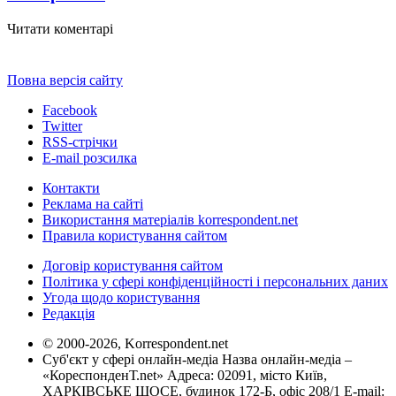
Читати коментарі
Повна версія сайту
Facebook
Twitter
RSS-стрічки
E-mail розсилка
Контакти
Реклама на сайті
Використання матеріалів korrespondent.net
Правила користування сайтом
Договір користування сайтом
Політика у сфері конфіденційності і персональних даних
Угода щодо користування
Редакція
© 2000-2026, Korrespondent.net
Суб'єкт у сфері онлайн-медіа Назва онлайн-медіа –
«КореспонденТ.net» Адреса: 02091, місто Київ,
ХАРКІВСЬКЕ ШОСЕ, будинок 172-Б, офіс 208/1 E-mail: