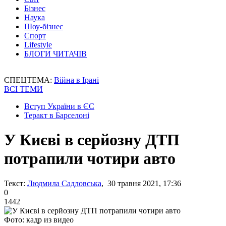
Бізнес
Наука
Шоу-бізнес
Спорт
Lifestyle
БЛОГИ ЧИТАЧІВ
СПЕЦТЕМА:
Війна в Ірані
ВСІ ТЕМИ
Вступ України в ЄС
Теракт в Барселоні
У Києві в серйозну ДТП
потрапили чотири авто
Текст:
Людмила Садловська
, 30 травня 2021, 17:36
0
1442
Фото: кадр из видео