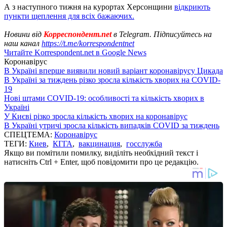
А з наступного тижня на курортах Херсонщини
відкриють
пункти щеплення для всіх бажаючих.
Новини від
Корреспондент.net
в Telegram. Підписуйтесь на
наш канал
https://t.me/korrespondentnet
Читайте Korrespondent.net в Google News
Коронавірус
В Україні вперше виявили новий варіант коронавірусу Цикада
В Україні за тиждень різко зросла кількість хворих на COVID-
19
Нові штами COVID-19: особливості та кількість хворих в
Україні
У Києві різко зросла кількість хворих на коронавірус
В Україні утричі зросла кількість випадків COVID за тиждень
СПЕЦТЕМА:
Коронавірус
ТЕГИ:
Киев
,
КГГА
,
вакцинация
,
госслужба
Якщо ви помітили помилку, виділіть необхідний текст і
натисніть Ctrl + Enter, щоб повідомити про це редакцію.