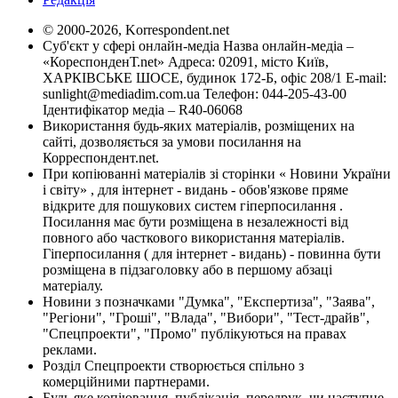
© 2000-2026, Korrespondent.net
Суб'єкт у сфері онлайн-медіа Назва онлайн-медіа –
«КореспонденТ.net» Адреса: 02091, місто Київ,
ХАРКІВСЬКЕ ШОСЕ, будинок 172-Б, офіс 208/1 E-mail:
sunlight@mediadim.com.ua
Телефон: 044-205-43-00
Ідентифікатор медіа – R40-06068
Використання будь-яких матеріалів, розміщених на
сайті, дозволяється за умови посилання на
Корреспондент.net.
При копіюванні матеріалів зі сторінки « Новини України
і світу» , для інтернет - видань - обов'язкове пряме
відкрите для пошукових систем гіперпосилання .
Посилання має бути розміщена в незалежності від
повного або часткового використання матеріалів.
Гіперпосилання ( для інтернет - видань) - повинна бути
розміщена в підзаголовку або в першому абзаці
матеріалу.
Новини з позначками "Думка", "Експертиза", "Заява",
"Регіони", "Гроші", "Влада", "Вибори", "Тест-драйв",
"Спецпроекти", "Промо" публікуються на правах
реклами.
Розділ Спецпроекти створюється спільно з
комерційними партнерами.
Будь яке копіювання, публікація, передрук, чи наступне