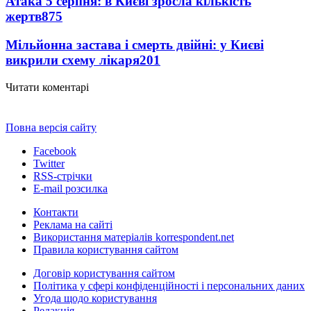
Атака 5 серпня: в Києві зросла кількість
жертв
875
Мільйонна застава і смерть двійні: у Києві
викрили схему лікаря
201
Читати коментарі
Повна версія сайту
Facebook
Twitter
RSS-стрічки
E-mail розсилка
Контакти
Реклама на сайті
Використання матеріалів korrespondent.net
Правила користування сайтом
Договір користування сайтом
Політика у сфері конфіденційності і персональних даних
Угода щодо користування
Редакція