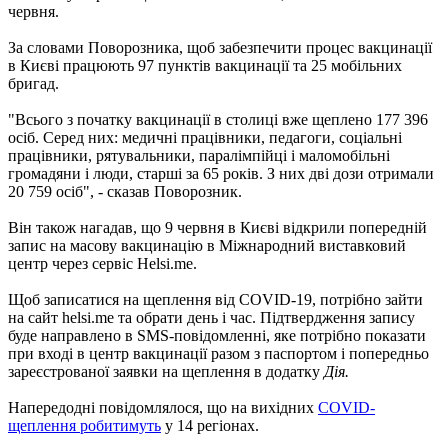
червня.
За словами Поворозника, щоб забезпечити процес вакцинації
в Києві працюють 97 пунктів вакцинації та 25 мобільних
бригад.
"Всього з початку вакцинації в столиці вже щеплено 177 396
осіб. Серед них: медичні працівники, педагоги, соціальні
працівники, рятувальники, паралімпійці і маломобільні
громадяни і люди, старші за 65 років. З них дві дози отримали
20 759 осіб", - сказав Поворозник.
Він також нагадав, що 9 червня в Києві відкрили попередній
запис на масову вакцинацію в Міжнародний виставковий
центр через сервіс Helsi.me.
Щоб записатися на щеплення від COVID-19, потрібно зайти
на сайт helsi.me та обрати день і час. Підтвердження запису
буде направлено в SMS-повідомленні, яке потрібно показати
при вході в центр вакцинації разом з паспортом і попередньо
зареєстрованої заявки на щеплення в додатку
Дія.
Напередодні повідомлялося, що на вихідних
COVID-
щеплення робитимуть
у 14 регіонах.