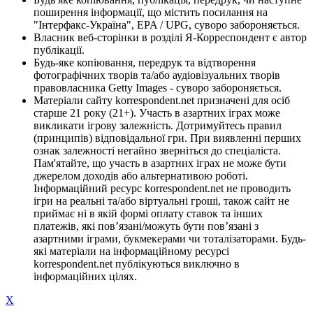
поширення інформації, що містить посилання на
"Інтерфакс-Україна", EPA / UPG, суворо забороняється.
Власник веб-сторінки в розділі Я-Корреспондент є автор
публікації.
Будь-яке копіювання, передрук та відтворення
фотографічних творів та/або аудіовізуальних творів
правовласника Getty Images - суворо забороняється.
Матеріали сайту korrespondent.net призначені для осіб
старше 21 року (21+). Участь в азартних іграх може
викликати ігрову залежність. Дотримуйтесь правил
(принципів) відповідальної гри. При виявленні перших
ознак залежності негайно зверніться до спеціаліста.
Пам'ятайте, що участь в азартних іграх не може бути
джерелом доходів або альтернативою роботі.
Інформаційний ресурс korrespondent.net не проводить
ігри на реальні та/або віртуальні гроші, також сайт не
приймає ні в якій формі оплату ставок та інших
платежів, які пов’язані/можуть бути пов’язані з
азартними іграми, букмекерами чи тоталізаторами. Будь-
які матеріали на інформаційному ресурсі
korrespondent.net публікуються виключно в
інформаційних цілях.
X