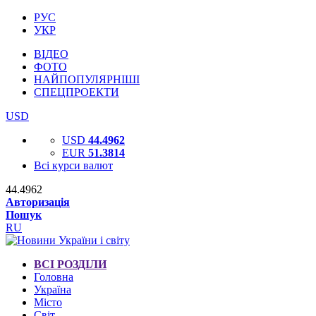
РУС
УКР
ВІДЕО
ФОТО
НАЙПОПУЛЯРНІШІ
СПЕЦПРОЕКТИ
USD
USD
44.4962
EUR
51.3814
Всі курси валют
44.4962
Авторизація
Пошук
RU
ВСІ РОЗДІЛИ
Головна
Україна
Місто
Світ