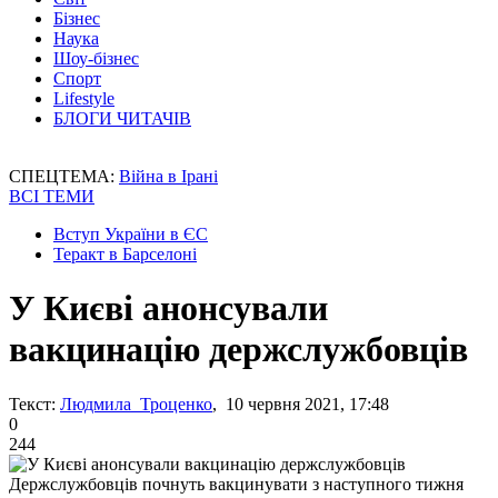
Бізнес
Наука
Шоу-бізнес
Спорт
Lifestyle
БЛОГИ ЧИТАЧІВ
СПЕЦТЕМА:
Війна в Ірані
ВСІ ТЕМИ
Вступ України в ЄС
Теракт в Барселоні
У Києві анонсували
вакцинацію держслужбовців
Текст:
Людмила Троценко
, 10 червня 2021, 17:48
0
244
Держслужбовців почнуть вакцинувати з наступного тижня