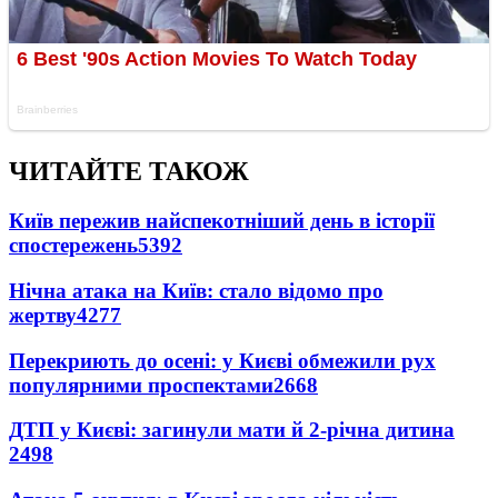
ЧИТАЙТЕ ТАКОЖ
Київ пережив найспекотніший день в історії
спостережень
5392
Нічна атака на Київ: стало відомо про
жертву
4277
Перекриють до осені: у Києві обмежили рух
популярними проспектами
2668
ДТП у Києві: загинули мати й 2-річна дитина
2498