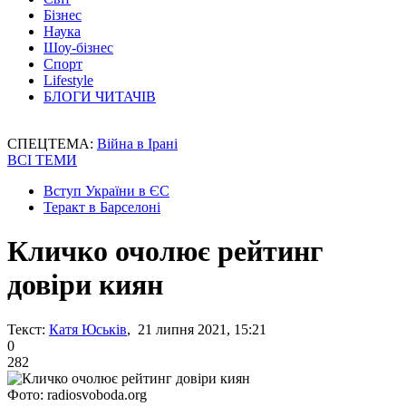
Бізнес
Наука
Шоу-бізнес
Спорт
Lifestyle
БЛОГИ ЧИТАЧІВ
СПЕЦТЕМА:
Війна в Ірані
ВСІ ТЕМИ
Вступ України в ЄС
Теракт в Барселоні
Кличко очолює рейтинг
довіри киян
Текст:
Катя Юськів
, 21 липня 2021, 15:21
0
282
Фото: radiosvoboda.org