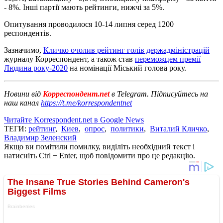
- 8%. Інші партії мають рейтинги, нижчі за 5%.
Опитування проводилося 10-14 липня серед 1200
респондентів.
Зазначимо,
Кличко очолив рейтинг голів держадміністрацій
журналу Корреспондент, а також став
переможцем премії
Людина року-2020
на номінації Міський голова року.
Новини від
Корреспондент.net
в Telegram. Підписуйтесь на
наш канал
https://t.me/korrespondentnet
Читайте Korrespondent.net в Google News
ТЕГИ:
рейтинг
,
Киев
,
опрос
,
политики
,
Виталий Кличко
,
Владимир Зеленский
Якщо ви помітили помилку, виділіть необхідний текст і
натисніть Ctrl + Enter, щоб повідомити про це редакцію.