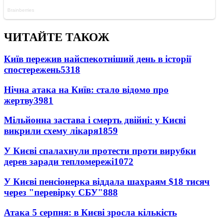
ЧИТАЙТЕ ТАКОЖ
Київ пережив найспекотніший день в історії
спостережень
5318
Нічна атака на Київ: стало відомо про
жертву
3981
Мільйонна застава і смерть двійні: у Києві
викрили схему лікаря
1859
У Києві спалахнули протести проти вирубки
дерев заради тепломережі
1072
У Києві пенсіонерка віддала шахраям $18 тисяч
через "перевірку СБУ"
888
Атака 5 серпня: в Києві зросла кількість