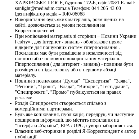
ХАРКІВСЬКЕ ШОСЕ, будинок 172-Б, офіс 208/1 E-mail:
sunlight@mediadim.com.ua
Телефон: 044-205-43-00
Ідентифікатор медіа – R40-06068
Використання будь-яких матеріалів, розміщених на
сайті, дозволяється за умови посилання на
Корреспондент.net.
При копіюванні матеріалів зі сторінки « Новини України
і світу» , для інтернет - видань - обов'язкове пряме
відкрите для пошукових систем гіперпосилання .
Посилання має бути розміщена в незалежності від
повного або часткового використання матеріалів.
Гіперпосилання ( для інтернет - видань) - повинна бути
розміщена в підзаголовку або в першому абзаці
матеріалу.
Новини з позначками "Думка", "Експертиза", "Заява",
"Регіони", "Гроші", "Влада", "Вибори", "Тест-драйв",
"Спецпроекти", "Промо" публікуються на правах
реклами.
Розділ Спецпроекти створюється спільно з
комерційними партнерами.
Будь яке копіювання, публікація, передрук, чи наступне
поширення інформації, що містить посилання на
"Інтерфакс-Україна", EPA / UPG, суворо забороняється.
Власник веб-сторінки в розділі Я-Корреспондент є автор
публікації.