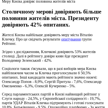
Меру Києва довіряє половина жителів міста
Столичному мерові довіряють більше
половини жителів міста. Президенту
довіряють 42% опитаних.
Жителі Києва найбільше довіряють меру міста Віталію
Кличку. Про це свідчать результати
опитування
групи
Рейтинг.
Згідно з дослідженням, Кличкові довіряють 53% жителів
столиці. Далі в рейтингу довіри киян йде президент
Володимир Зеленський - 42%.
Соціологи також з'ясували, що в разі виборів мера Києва
найближчим часом за Кличка проголосували б 50,5%
опитаних. Інші кандидати мають рейтинги значно нижчі:
Олександр Попов - 8,9%, Сергій Притула - 7,6%, Олександр
Омельченко - 6,3%, Олексій Кучеренко - 5%.
Серед парламентських партій в Києві найвищий рейтинг у
Слуги народу - 24,5%, у Європейської солідарності - 19,7%,
партія УДАР Віталія Кличка підтримують і готові голосувати
10,8%, Батьківщину - 9,5%, Опозиційну платформу - За життя