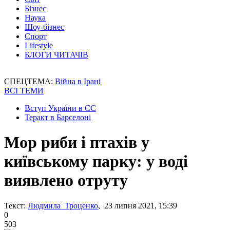
Бізнес
Наука
Шоу-бізнес
Спорт
Lifestyle
БЛОГИ ЧИТАЧІВ
СПЕЦТЕМА:
Війна в Ірані
ВСІ ТЕМИ
Вступ України в ЄС
Теракт в Барселоні
Мор риби і птахів у
київському парку: у воді
виявлено отруту
Текст:
Людмила Троценко
, 23 липня 2021, 15:39
0
503