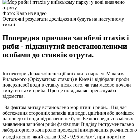
Фото: Кадр из видео
Остаточні результати дослідження будуть на наступному
тижні
Попередня причина загибелі птахів і
риби - підкинутий невстановленими
особами до ставків отрута.
Інспектори Держекоінспекції виїхали в парк ім. Максима
Рильського (Оріхуватські ставки) в Києві і відібрали проби
поверхневої води в ставку після того, як там масово почали
гинути птахи і риба. Про це повідомляє прес-служба
відомства.
"За фактом виїзду встановлено мор птиці і риби... Під час
обстеження сторонніх запахів від води, цвітіння або домішок
на поверхні води відзначено не було. Безпосередньо в місцях
виявлення загиблої риби фахівцями Відділу інструментально-
лабораторного контролю проведені вимірювання розчиненого
3
у воді кисню, який склав 9,32 - 9,95 мг/дм
, при нормі не