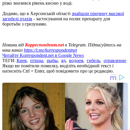
різко знизився рівень кисню у воді.
Додамо, що в Херсонській області
знайшли причину масової
загибелі птахів
- застосування на полях препарату для
боротьби з гризунами.
Новини від
Корреспондент.net
в Telegram. Підписуйтесь на
наш канал
https://t.me/korrespondentnet
Читайте Korrespondent.net в Google News
ТЕГИ:
Киев
,
птицы
,
рыбы
,
яд
,
водоем
,
гибель
,
отравление
Якщо ви помітили помилку, виділіть необхідний текст і
натисніть Ctrl + Enter, щоб повідомити про це редакцію.