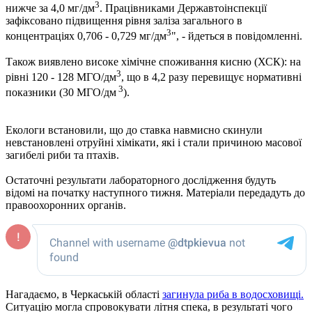
3
нижче за 4,0 мг/дм
. Працівниками Державтоінспекції
зафіксовано підвищення рівня заліза загального в
3
концентраціях 0,706 - 0,729 мг/дм
", - йдеться в повідомленні.
Також виявлено високе хімічне споживання кисню (ХСК): на
3
рівні 120 - 128 МГО/дм
, що в 4,2 разу перевищує нормативні
3
показники (30 МГО/дм
).
Екологи встановили, що до ставка навмисно скинули
невстановлені отруйні хімікати, які і стали причиною масової
загибелі риби та птахів.
Остаточні результати лабораторного дослідження будуть
відомі на початку наступного тижня. Матеріали передадуть до
правоохоронних органів.
Нагадаємо, в Черкаській області
загинула риба в водосховищі.
Ситуацію могла спровокувати літня спека, в результаті чого