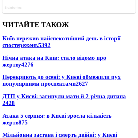
ЧИТАЙТЕ ТАКОЖ
Київ пережив найспекотніший день в історії
спостережень
5392
Нічна атака на Київ: стало відомо про
жертву
4276
Перекриють до осені: у Києві обмежили рух
популярними проспектами
2627
ДТП у Києві: загинули мати й 2-річна дитина
2428
Атака 5 серпня: в Києві зросла кількість
жертв
875
Мільйонна застава і смерть двійні: у Києві