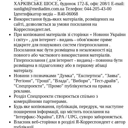
ХАРКІВСЬКЕ ШОСЕ, будинок 172-Б, офіс 208/1 E-mail:
sunlight@mediadim.com.ua
Телефон: 044-205-43-00
Ідентифікатор медіа – R40-06068
Використання будь-яких матеріалів, розміщених на
сайті, дозволяється за умови посилання на
Корреспондент.net.
При копіюванні матеріалів зі сторінки « Новини України
і світу» , для інтернет - видань - обов'язкове пряме
відкрите для пошукових систем гіперпосилання .
Посилання має бути розміщена в незалежності від
повного або часткового використання матеріалів.
Гіперпосилання ( для інтернет - видань) - повинна бути
розміщена в підзаголовку або в першому абзаці
матеріалу.
Новини з позначками "Думка", "Експертиза", "Заява",
"Регіони", "Гроші", "Влада", "Вибори", "Тест-драйв",
"Спецпроекти", "Промо" публікуються на правах
реклами.
Розділ Спецпроекти створюється спільно з
комерційними партнерами.
Будь яке копіювання, публікація, передрук, чи наступне
поширення інформації, що містить посилання на
"Інтерфакс-Україна", EPA / UPG, суворо забороняється.
Власник веб-сторінки в розділі Я-Корреспондент є автор
публікації.