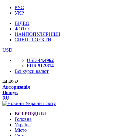
РУС
УКР
ВІДЕО
ФОТО
НАЙПОПУЛЯРНІШІ
СПЕЦПРОЕКТИ
USD
USD
44.4962
EUR
51.3814
Всі курси валют
44.4962
Авторизація
Пошук
RU
ВСІ РОЗДІЛИ
Головна
Україна
Місто
Світ