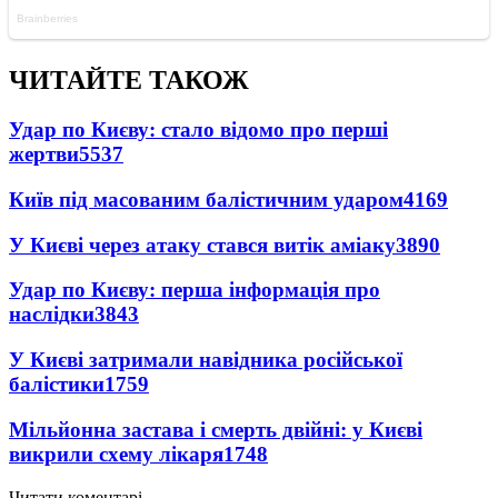
ЧИТАЙТЕ ТАКОЖ
Удар по Києву: стало відомо про перші
жертви
5537
Київ під масованим балістичним ударом
4169
У Києві через атаку стався витік аміаку
3890
Удар по Києву: перша інформація про
наслідки
3843
У Києві затримали навідника російської
балістики
1759
Мільйонна застава і смерть двійні: у Києві
викрили схему лікаря
1748
Читати коментарі