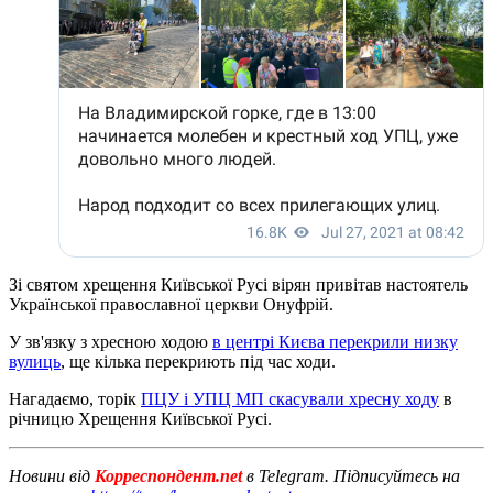
Зі святом хрещення Київської Русі вірян привітав настоятель
Української православної церкви Онуфрій.
У зв'язку з хресною ходою
в центрі Києва перекрили низку
вулиць
, ще кілька перекриють під час ходи.
Нагадаємо, торік
ПЦУ і УПЦ МП скасували хресну ходу
в
річницю Хрещення Київської Русі.
Новини від
Корреспондент.net
в Telegram. Підписуйтесь на