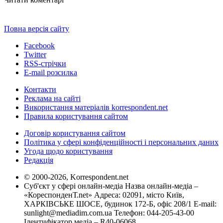
Повна версія сайту
Facebook
Twitter
RSS-стрічки
E-mail розсилка
Контакти
Реклама на сайті
Використання матеріалів korrespondent.net
Правила користування сайтом
Договір користування сайтом
Політика у сфері конфіденційності і персональних даних
Угода щодо користування
Редакція
© 2000-2026, Korrespondent.net
Суб'єкт у сфері онлайн-медіа Назва онлайн-медіа –
«КореспонденТ.net» Адреса: 02091, місто Київ,
ХАРКІВСЬКЕ ШОСЕ, будинок 172-Б, офіс 208/1 E-mail:
sunlight@mediadim.com.ua
Телефон: 044-205-43-00
Ідентифікатор медіа – R40-06068