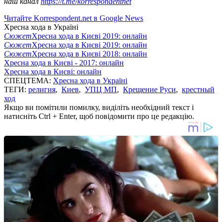
наш канал
https://t.me/korrespondentnet
Читайте Korrespondent.net в Google News
Хресна хода в Україні
Сюжет
Хресна хода в Києві 2019: онлайн
Сюжет
Хресна хода в Києві 2019: онлайн
Сюжет
Хресна хода в Києві 2018: онлайн
Хресна хода в Києві - 2017: онлайн
Хресна хода в Києві: онлайн
СПЕЦТЕМА:
Хресна хода в Україні
ТЕГИ:
религия
,
Киев
,
УПЦ МП
,
Крещение Руси
,
крестный
ход
Якщо ви помітили помилку, виділіть необхідний текст і
натисніть Ctrl + Enter, щоб повідомити про це редакцію.