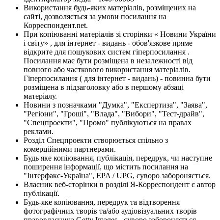
Використання будь-яких матеріалів, розміщених на
сайті, дозволяється за умови посилання на
Корреспондент.net.
При копіюванні матеріалів зі сторінки « Новини України
і світу» , для інтернет - видань - обов'язкове пряме
відкрите для пошукових систем гіперпосилання .
Посилання має бути розміщена в незалежності від
повного або часткового використання матеріалів.
Гіперпосилання ( для інтернет - видань) - повинна бути
розміщена в підзаголовку або в першому абзаці
матеріалу.
Новини з позначками "Думка", "Експертиза", "Заява",
"Регіони", "Гроші", "Влада", "Вибори", "Тест-драйв",
"Спецпроекти", "Промо" публікуються на правах
реклами.
Розділ Спецпроекти створюється спільно з
комерційними партнерами.
Будь яке копіювання, публікація, передрук, чи наступне
поширення інформації, що містить посилання на
"Інтерфакс-Україна", EPA / UPG, суворо забороняється.
Власник веб-сторінки в розділі Я-Корреспондент є автор
публікації.
Будь-яке копіювання, передрук та відтворення
фотографічних творів та/або аудіовізуальних творів
правовласника Getty Images - суворо забороняється.