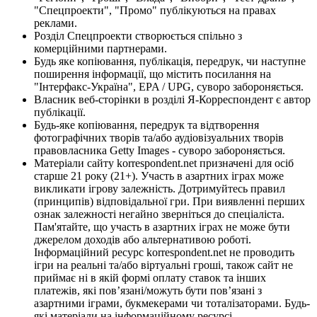
"Спецпроекти", "Промо" публікуються на правах
реклами.
Розділ Спецпроекти створюється спільно з
комерційними партнерами.
Будь яке копіювання, публікація, передрук, чи наступне
поширення інформації, що містить посилання на
"Інтерфакс-Україна", EPA / UPG, суворо забороняється.
Власник веб-сторінки в розділі Я-Корреспондент є автор
публікації.
Будь-яке копіювання, передрук та відтворення
фотографічних творів та/або аудіовізуальних творів
правовласника Getty Images - суворо забороняється.
Матеріали сайту korrespondent.net призначені для осіб
старше 21 року (21+). Участь в азартних іграх може
викликати ігрову залежність. Дотримуйтесь правил
(принципів) відповідальної гри. При виявленні перших
ознак залежності негайно зверніться до спеціаліста.
Пам'ятайте, що участь в азартних іграх не може бути
джерелом доходів або альтернативою роботі.
Інформаційний ресурс korrespondent.net не проводить
ігри на реальні та/або віртуальні гроші, також сайт не
приймає ні в якій формі оплату ставок та інших
платежів, які пов’язані/можуть бути пов’язані з
азартними іграми, букмекерами чи тоталізаторами. Будь-
які матеріали на інформаційному ресурсі