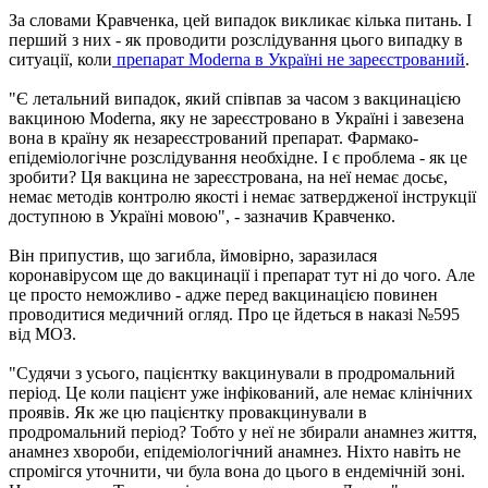
За словами Кравченка, цей випадок викликає кілька питань. І
перший з них - як проводити розслідування цього випадку в
ситуації, коли
препарат Moderna в Україні не зареєстрований
.
"Є летальний випадок, який співпав за часом з вакцинацією
вакциною Moderna, яку не зареєстровано в Україні і завезена
вона в країну як незареєстрований препарат. Фармако-
епідеміологічне розслідування необхідне. І є проблема - як це
зробити? Ця вакцина не зареєстрована, на неї немає досьє,
немає методів контролю якості і немає затвердженої інструкції
доступною в Україні мовою", - зазначив Кравченко.
Він припустив, що загибла, ймовірно, заразилася
коронавірусом ще до вакцинації і препарат тут ні до чого. Але
це просто неможливо - адже перед вакцинацією повинен
проводитися медичний огляд. Про це йдеться в наказі №595
від МОЗ.
"Судячи з усього, пацієнтку вакцинували в продромальний
період. Це коли пацієнт уже інфікований, але немає клінічних
проявів. Як же цю пацієнтку провакцинували в
продромальний період? Тобто у неї не збирали анамнез життя,
анамнез хвороби, епідеміологічний анамнез. Ніхто навіть не
спромігся уточнити, чи була вона до цього в ендемічній зоні.