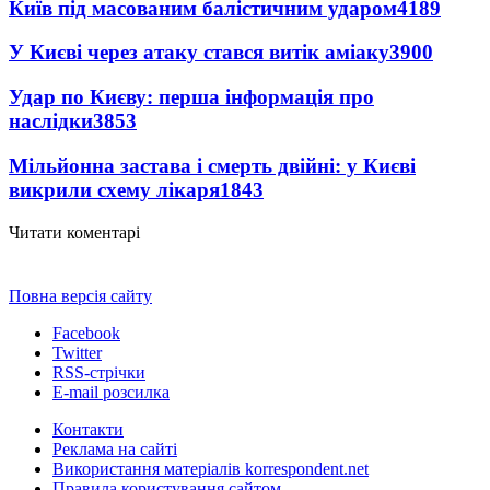
Київ під масованим балістичним ударом
4189
У Києві через атаку стався витік аміаку
3900
Удар по Києву: перша інформація про
наслідки
3853
Мільйонна застава і смерть двійні: у Києві
викрили схему лікаря
1843
Читати коментарі
Повна версія сайту
Facebook
Twitter
RSS-стрічки
E-mail розсилка
Контакти
Реклама на сайті
Використання матеріалів korrespondent.net
Правила користування сайтом