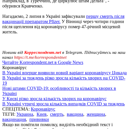
Наприклад, в Туреччині, де циркулює штам Дельта", -
обурився Кравченко.
Нагадаємо, 2 липня в Україні зафіксували
першу смерть після
вакцинації препаратом Pfizer.
У Вінниці через чотири години
після щеплення від коронавірусу помер 47-річний місцевий
житель.
Новини від
Корреспондент.net
в Telegram. Підписуйтесь на наш
канал
https://t.me/korrespondentnet
Читайте Korrespondent.net в Google News
Коронавірус
В Україні вперше виявили новий варіант коронавірусу Цикада
В Україні за тиждень різко зросла кількість хворих на COVID-
19
Нові штами COVID-19: особливості та кількість хворих в
Україні
У Києві різко зросла кількість хворих на коронавірус
В Україні утричі зросла кількість випадків COVID за тиждень
СПЕЦТЕМА:
Коронавірус
ТЕГИ:
Украина
,
Киев
,
смерть
,
вакцина
,
женщина
,
вакцинация
,
прививки
Якщо ви помітили помилку, виділіть необхідний текст і