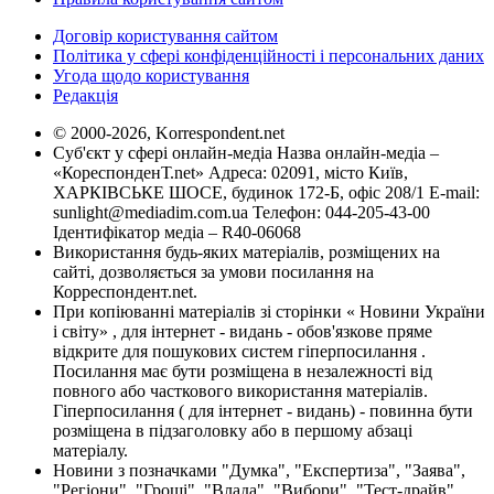
Договір користування сайтом
Політика у сфері конфіденційності і персональних даних
Угода щодо користування
Редакція
© 2000-2026, Korrespondent.net
Суб'єкт у сфері онлайн-медіа Назва онлайн-медіа –
«КореспонденТ.net» Адреса: 02091, місто Київ,
ХАРКІВСЬКЕ ШОСЕ, будинок 172-Б, офіс 208/1 E-mail:
sunlight@mediadim.com.ua
Телефон: 044-205-43-00
Ідентифікатор медіа – R40-06068
Використання будь-яких матеріалів, розміщених на
сайті, дозволяється за умови посилання на
Корреспондент.net.
При копіюванні матеріалів зі сторінки « Новини України
і світу» , для інтернет - видань - обов'язкове пряме
відкрите для пошукових систем гіперпосилання .
Посилання має бути розміщена в незалежності від
повного або часткового використання матеріалів.
Гіперпосилання ( для інтернет - видань) - повинна бути
розміщена в підзаголовку або в першому абзаці
матеріалу.
Новини з позначками "Думка", "Експертиза", "Заява",
"Регіони", "Гроші", "Влада", "Вибори", "Тест-драйв",