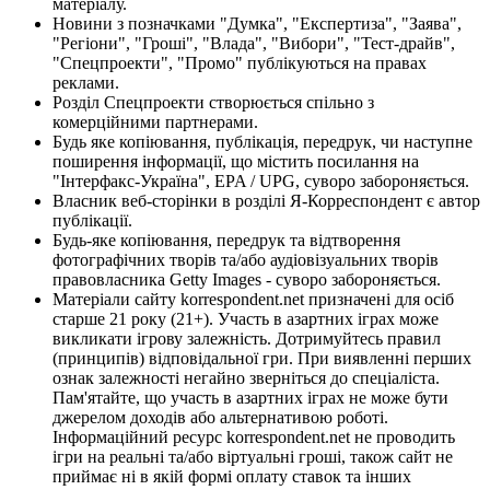
матеріалу.
Новини з позначками "Думка", "Експертиза", "Заява",
"Регіони", "Гроші", "Влада", "Вибори", "Тест-драйв",
"Спецпроекти", "Промо" публікуються на правах
реклами.
Розділ Спецпроекти створюється спільно з
комерційними партнерами.
Будь яке копіювання, публікація, передрук, чи наступне
поширення інформації, що містить посилання на
"Інтерфакс-Україна", EPA / UPG, суворо забороняється.
Власник веб-сторінки в розділі Я-Корреспондент є автор
публікації.
Будь-яке копіювання, передрук та відтворення
фотографічних творів та/або аудіовізуальних творів
правовласника Getty Images - суворо забороняється.
Матеріали сайту korrespondent.net призначені для осіб
старше 21 року (21+). Участь в азартних іграх може
викликати ігрову залежність. Дотримуйтесь правил
(принципів) відповідальної гри. При виявленні перших
ознак залежності негайно зверніться до спеціаліста.
Пам'ятайте, що участь в азартних іграх не може бути
джерелом доходів або альтернативою роботі.
Інформаційний ресурс korrespondent.net не проводить
ігри на реальні та/або віртуальні гроші, також сайт не
приймає ні в якій формі оплату ставок та інших