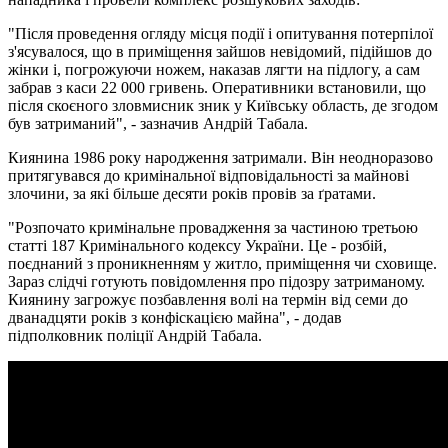
"Після проведення огляду місця події і опитування потерпілої
з'ясувалося, що в приміщення зайшов невідомий, підійшов до
жінки і, погрожуючи ножем, наказав лягти на підлогу, а сам
забрав з каси 22 000 гривень. Оперативники встановили, що
після скоєного зловмисник зник у Київську область, де згодом
був затриманий", - зазначив Андрій Табала.
Киянина 1986 року народження затримали. Він неодноразово
притягувався до кримінальної відповідальності за майнові
злочини, за які більше десяти років провів за ґратами.
"Розпочато кримінальне провадження за частиною третьою
статті 187 Кримінального кодексу України. Це - розбій,
поєднаний з проникненням у житло, приміщення чи сховище.
Зараз слідчі готують повідомлення про підозру затриманому.
Киянину загрожує позбавлення волі на термін від семи до
дванадцяти років з конфіскацією майна", - додав
підполковник поліції Андрій Табала.