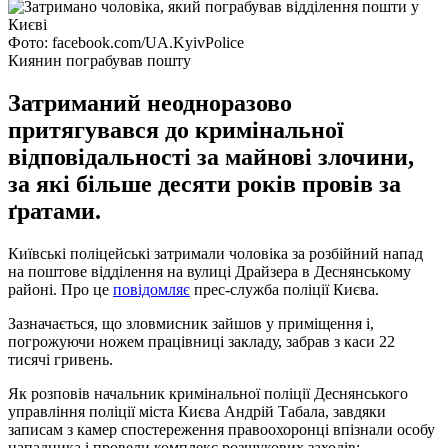
Фото: facebook.com/UA.KyivPolice
Киянин пограбував пошту
Затриманий неодноразово
притягувався до кримінальної
відповідальності за майнові злочини,
за які більше десяти років провів за
ґратами.
Київські поліцейські затримали чоловіка за розбійний напад
на поштове відділення на вулиці Драйзера в Деснянському
районі. Про це
повідомляє
прес-служба поліції Києва.
Зазначається, що зловмисник зайшов у приміщення і,
погрожуючи ножем працівниці закладу, забрав з каси 22
тисячі гривень.
Як розповів начальник кримінальної поліції Деснянського
управління поліції міста Києва Андрій Табала, завдяки
записам з камер спостереження правоохоронці впізнали особу
нападника і провели комплекс розшукових заходів: