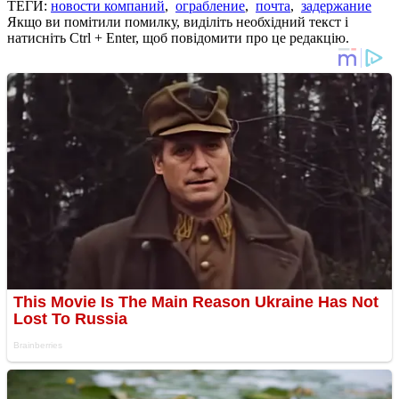
ТЕГИ:
новости компаний
,
ограбление
,
почта
,
задержание
Якщо ви помітили помилку, виділіть необхідний текст і
натисніть Ctrl + Enter, щоб повідомити про це редакцію.