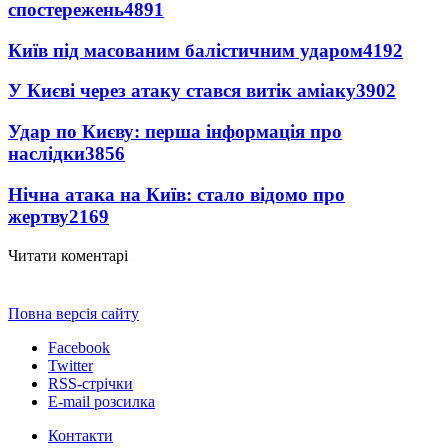
спостережень
4891
Київ під масованим балістичним ударом
4192
У Києві через атаку стався витік аміаку
3902
Удар по Києву: перша інформація про
наслідки
3856
Нічна атака на Київ: стало відомо про
жертву
2169
Читати коментарі
Повна версія сайту
Facebook
Twitter
RSS-стрічки
E-mail розсилка
Контакти