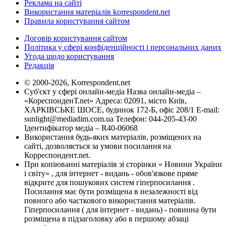
Реклама на сайті
Використання матеріалів korrespondent.net
Правила користування сайтом
Договір користування сайтом
Політика у сфері конфіденційності і персональних даних
Угода щодо користування
Редакція
© 2000-2026, Korrespondent.net
Суб'єкт у сфері онлайн-медіа Назва онлайн-медіа –
«КореспонденТ.net» Адреса: 02091, місто Київ,
ХАРКІВСЬКЕ ШОСЕ, будинок 172-Б, офіс 208/1 E-mail:
sunlight@mediadim.com.ua
Телефон: 044-205-43-00
Ідентифікатор медіа – R40-06068
Використання будь-яких матеріалів, розміщених на
сайті, дозволяється за умови посилання на
Корреспондент.net.
При копіюванні матеріалів зі сторінки « Новини України
і світу» , для інтернет - видань - обов'язкове пряме
відкрите для пошукових систем гіперпосилання .
Посилання має бути розміщена в незалежності від
повного або часткового використання матеріалів.
Гіперпосилання ( для інтернет - видань) - повинна бути
розміщена в підзаголовку або в першому абзаці