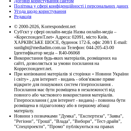
Договір користування сайтом
Політика у сфері конфіденційності і персональних даних
Угода щодо користування
Редакція
© 2000-2026, Korrespondent.net
Суб'єкт у сфері онлайн-медіа Назва онлайн-медіа –
«КореспонденТ.net» Адреса: 02091, місто Київ,
ХАРКІВСЬКЕ ШОСЕ, будинок 172-Б, офіс 208/1 E-mail:
sunlight@mediadim.com.ua
Телефон: 044-205-43-00
Ідентифікатор медіа – R40-06068
Використання будь-яких матеріалів, розміщених на
сайті, дозволяється за умови посилання на
Корреспондент.net.
При копіюванні матеріалів зі сторінки « Новини України
і світу» , для інтернет - видань - обов'язкове пряме
відкрите для пошукових систем гіперпосилання .
Посилання має бути розміщена в незалежності від
повного або часткового використання матеріалів.
Гіперпосилання ( для інтернет - видань) - повинна бути
розміщена в підзаголовку або в першому абзаці
матеріалу.
Новини з позначками "Думка", "Експертиза", "Заява",
"Регіони", "Гроші", "Влада", "Вибори", "Тест-драйв",
"Спецпроекти", "Промо" публікуються на правах