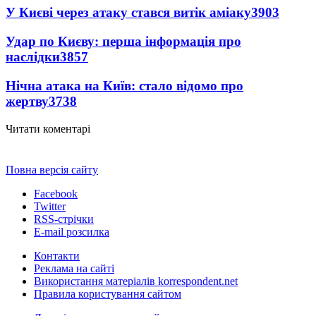
У Києві через атаку стався витік аміаку
3903
Удар по Києву: перша інформація про
наслідки
3857
Нічна атака на Київ: стало відомо про
жертву
3738
Читати коментарі
Повна версія сайту
Facebook
Twitter
RSS-стрічки
E-mail розсилка
Контакти
Реклама на сайті
Використання матеріалів korrespondent.net
Правила користування сайтом