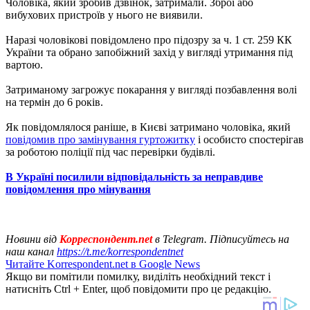
Чоловіка, який зробив дзвінок, затримали. Зброї або
вибухових пристроїв у нього не виявили.
Наразі чоловікові повідомлено про підозру за ч. 1 ст. 259 КК
України та обрано запобіжний захід у вигляді утримання під
вартою.
Затриманому загрожує покарання у вигляді позбавлення волі
на термін до 6 років.
Як повідомлялося раніше, в Києві затримано чоловіка, який
повідомив про замінування гуртожитку
і особисто спостерігав
за роботою поліції під час перевірки будівлі.
В Україні посилили відповідальність за неправдиве
повідомлення про мінування
Новини від
Корреспондент.net
в Telegram. Підписуйтесь на
наш канал
https://t.me/korrespondentnet
Читайте Korrespondent.net в Google News
Якщо ви помітили помилку, виділіть необхідний текст і
натисніть Ctrl + Enter, щоб повідомити про це редакцію.