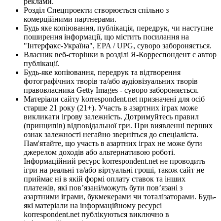
реклами.
Розділ Спецпроекти створюється спільно з
комерційними партнерами.
Будь яке копіювання, публікація, передрук, чи наступне
поширення інформації, що містить посилання на
"Інтерфакс-Україна", EPA / UPG, суворо забороняється.
Власник веб-сторінки в розділі Я-Корреспондент є автор
публікації.
Будь-яке копіювання, передрук та відтворення
фотографічних творів та/або аудіовізуальних творів
правовласника Getty Images - суворо забороняється.
Матеріали сайту korrespondent.net призначені для осіб
старше 21 року (21+). Участь в азартних іграх може
викликати ігрову залежність. Дотримуйтесь правил
(принципів) відповідальної гри. При виявленні перших
ознак залежності негайно зверніться до спеціаліста.
Пам'ятайте, що участь в азартних іграх не може бути
джерелом доходів або альтернативою роботі.
Інформаційний ресурс korrespondent.net не проводить
ігри на реальні та/або віртуальні гроші, також сайт не
приймає ні в якій формі оплату ставок та інших
платежів, які пов’язані/можуть бути пов’язані з
азартними іграми, букмекерами чи тоталізаторами. Будь-
які матеріали на інформаційному ресурсі
korrespondent.net публікуються виключно в