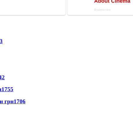
3
42
и
1755
лн грн
1706