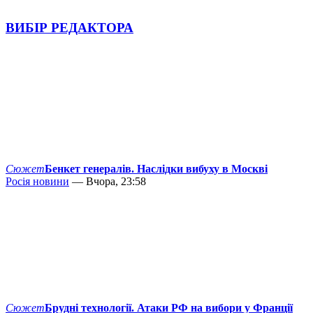
ВИБІР РЕДАКТОРА
Сюжет
Бенкет генералів. Наслідки вибуху в Москві
Росія новини
— Вчора, 23:58
Сюжет
Брудні технології. Атаки РФ на вибори у Франції