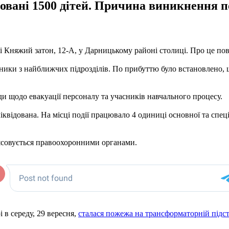
уйовані 1500 дітей. Причина виникнення 
иці Княжий затон, 12-А, у Дарницькому районі столиці. Про це по
ники з найближчих підрозділів. По прибуттю було встановлено, 
ди щодо евакуації персоналу та учасників навчального процесу.
 ліквідована. На місці події працювало 4 одиниці основної та сп
ясовується правоохоронними органами.
 в середу, 29 вересня,
сталася пожежа на трансформаторній підст