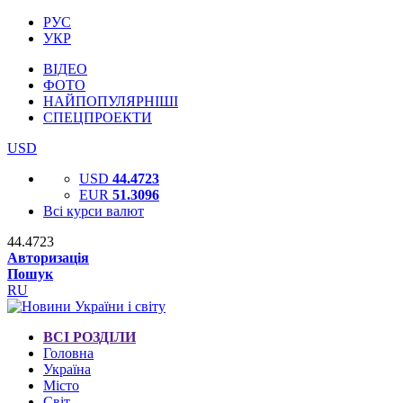
РУС
УКР
ВІДЕО
ФОТО
НАЙПОПУЛЯРНІШІ
СПЕЦПРОЕКТИ
USD
USD
44.4723
EUR
51.3096
Всі курси валют
44.4723
Авторизація
Пошук
RU
ВСІ РОЗДІЛИ
Головна
Україна
Місто
Світ