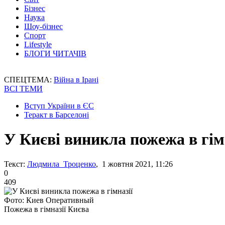
Бізнес
Наука
Шоу-бізнес
Спорт
Lifestyle
БЛОГИ ЧИТАЧІВ
СПЕЦТЕМА:
Війна в Ірані
ВСІ ТЕМИ
Вступ України в ЄС
Теракт в Барселоні
У Києві виникла пожежа в гім
Текст:
Людмила Троценко
, 1 жовтня 2021, 11:26
0
409
Фото: Киев Оперативный
Пожежа в гімназії Києва