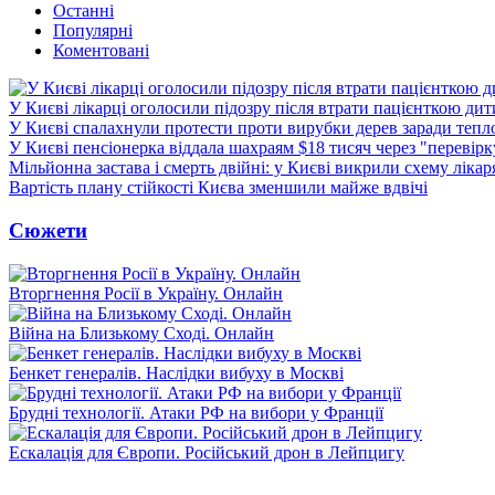
Останні
Популярні
Коментовані
У Києві лікарці оголосили підозру після втрати пацієнткою ди
У Києві спалахнули протести проти вирубки дерев заради тепл
У Києві пенсіонерка віддала шахраям $18 тисяч через "перевір
Мільйонна застава і смерть двійні: у Києві викрили схему лікар
Вартість плану стійкості Києва зменшили майже вдвічі
Сюжети
Вторгнення Росії в Україну. Онлайн
Війна на Близькому Сході. Онлайн
Бенкет генералів. Наслідки вибуху в Москві
Брудні технології. Атаки РФ на вибори у Франції
Ескалація для Європи. Російський дрон в Лейпцигу