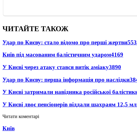
ЧИТАЙТЕ ТАКОЖ
Удар по Києву: стало відомо про перші жертви
553
Київ під масованим балістичним ударом
4169
У Києві через атаку стався витік аміаку
3890
Удар по Києву: перша інформація про наслідки
38
У Києві затримали навідника російської балістик
У Києві двоє пенсіонерів віддали шахраям 12,5 м
Читати коментарі
Київ