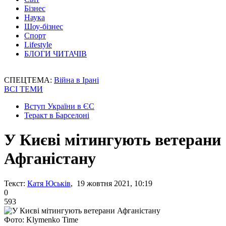
Бізнес
Наука
Шоу-бізнес
Спорт
Lifestyle
БЛОГИ ЧИТАЧІВ
СПЕЦТЕМА:
Війна в Ірані
ВСІ ТЕМИ
Вступ України в ЄС
Теракт в Барселоні
У Києві мітингують ветерани
Афганістану
Текст:
Катя Юськів
, 19 жовтня 2021, 10:19
0
593
Фото: Klymenko Time