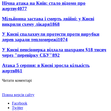
Нічна атака на Київ: стало відомо про
жертву
4077
Мільйонна застава і смерть двійні: у Києві
викрили схему лікаря
1868
У Києві спалахнули протести проти вирубки
дерев заради тепломережі
1074
У Києві пенсіонерка віддала шахраям $18 тисяч
через "перевірку СБУ"
892
Атака 5 серпня: в Києві зросла кількість
жертв
861
Читати коментарі
Повна версія сайту
Facebook
Twitter