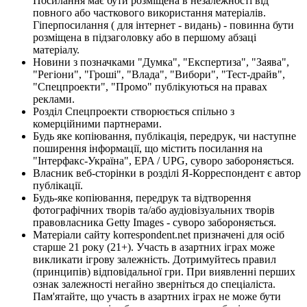
Посилання має бути розміщена в незалежності від
повного або часткового використання матеріалів.
Гіперпосилання ( для інтернет - видань) - повинна бути
розміщена в підзаголовку або в першому абзаці
матеріалу.
Новини з позначками "Думка", "Експертиза", "Заява",
"Регіони", "Гроші", "Влада", "Вибори", "Тест-драйв",
"Спецпроекти", "Промо" публікуються на правах
реклами.
Розділ Спецпроекти створюється спільно з
комерційними партнерами.
Будь яке копіювання, публікація, передрук, чи наступне
поширення інформації, що містить посилання на
"Інтерфакс-Україна", EPA / UPG, суворо забороняється.
Власник веб-сторінки в розділі Я-Корреспондент є автор
публікації.
Будь-яке копіювання, передрук та відтворення
фотографічних творів та/або аудіовізуальних творів
правовласника Getty Images - суворо забороняється.
Матеріали сайту korrespondent.net призначені для осіб
старше 21 року (21+). Участь в азартних іграх може
викликати ігрову залежність. Дотримуйтесь правил
(принципів) відповідальної гри. При виявленні перших
ознак залежності негайно зверніться до спеціаліста.
Пам'ятайте, що участь в азартних іграх не може бути