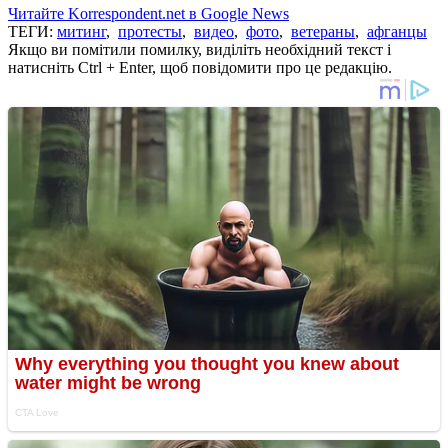
Читайте Korrespondent.net в Google News
ТЕГИ:
митинг
,
протесты
,
видео
,
фото
,
ветераны
,
афганцы
Якщо ви помітили помилку, виділіть необхідний текст і
натисніть Ctrl + Enter, щоб повідомити про це редакцію.