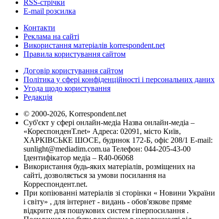
RSS-стрічки
E-mail розсилка
Контакти
Реклама на сайті
Використання матеріалів korrespondent.net
Правила користування сайтом
Договір користування сайтом
Політика у сфері конфіденційності і персональних даних
Угода щодо користування
Редакція
© 2000-2026, Korrespondent.net
Суб'єкт у сфері онлайн-медіа Назва онлайн-медіа –
«КореспонденТ.net» Адреса: 02091, місто Київ,
ХАРКІВСЬКЕ ШОСЕ, будинок 172-Б, офіс 208/1 E-mail:
sunlight@mediadim.com.ua
Телефон: 044-205-43-00
Ідентифікатор медіа – R40-06068
Використання будь-яких матеріалів, розміщених на
сайті, дозволяється за умови посилання на
Корреспондент.net.
При копіюванні матеріалів зі сторінки « Новини України
і світу» , для інтернет - видань - обов'язкове пряме
відкрите для пошукових систем гіперпосилання .