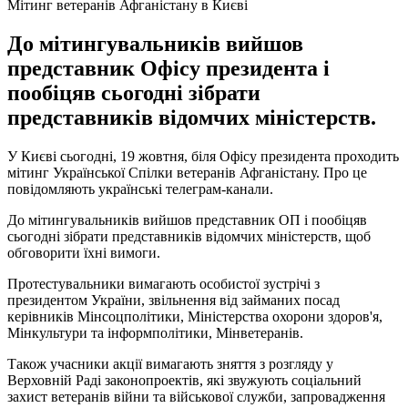
Мітинг ветеранів Афганістану в Києві
До мітингувальників вийшов
представник Офісу президента і
пообіцяв сьогодні зібрати
представників відомчих міністерств.
У Києві сьогодні, 19 жовтня, біля Офісу президента проходить
мітинг Української Спілки ветеранів Афганістану. Про це
повідомляють українські телеграм-канали.
До мітингувальників вийшов представник ОП і пообіцяв
сьогодні зібрати представників відомчих міністерств, щоб
обговорити їхні вимоги.
Протестувальники вимагають особистої зустрічі з
президентом України, звільнення від займаних посад
керівників Мінсоцполітики, Міністерства охорони здоров'я,
Мінкультури та інформполітики, Мінветеранів.
Також учасники акції вимагають зняття з розгляду у
Верховній Раді законопроектів, які звужують соціальний
захист ветеранів війни та військової служби, запровадження