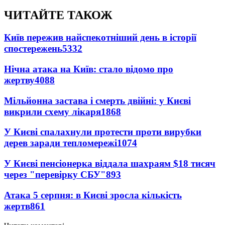
ЧИТАЙТЕ ТАКОЖ
Київ пережив найспекотніший день в історії
спостережень
5332
Нічна атака на Київ: стало відомо про
жертву
4088
Мільйонна застава і смерть двійні: у Києві
викрили схему лікаря
1868
У Києві спалахнули протести проти вирубки
дерев заради тепломережі
1074
У Києві пенсіонерка віддала шахраям $18 тисяч
через "перевірку СБУ"
893
Атака 5 серпня: в Києві зросла кількість
жертв
861