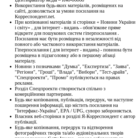
Використання будь-яких матеріалів, розміщених на
сайті, дозволяється за умови посилання на
Корреспондент.net.
При копіюванні матеріалів зі сторінки « Новини України
і світу» , для інтернет - видань - обов'язкове пряме
відкрите для пошукових систем гіперпосилання .
Посилання має бути розміщена в незалежності від
повного або часткового використання матеріалів.
Гіперпосилання ( для інтернет - видань) - повинна бути
розміщена в підзаголовку або в першому абзаці
матеріалу.
Новини з позначками "Думка", "Експертиза", "Заява",
"Регіони", "Гроші", "Влада", "Вибори", "Тест-драйв",
"Спецпроекти", "Промо" публікуються на правах
реклами.
Розділ Спецпроекти створюється спільно з
комерційними партнерами.
Будь яке копіювання, публікація, передрук, чи наступне
поширення інформації, що містить посилання на
"Інтерфакс-Україна", EPA / UPG, суворо забороняється.
Власник веб-сторінки в розділі Я-Корреспондент є автор
публікації.
Будь-яке копіювання, передрук та відтворення
фотографічних творів та/або аудіовізуальних творів