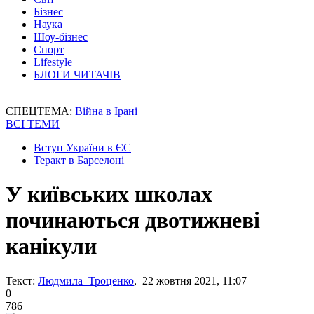
Бізнес
Наука
Шоу-бізнес
Спорт
Lifestyle
БЛОГИ ЧИТАЧІВ
СПЕЦТЕМА:
Війна в Ірані
ВСІ ТЕМИ
Вступ України в ЄС
Теракт в Барселоні
У київських школах
починаються двотижневі
канікули
Текст:
Людмила Троценко
, 22 жовтня 2021, 11:07
0
786