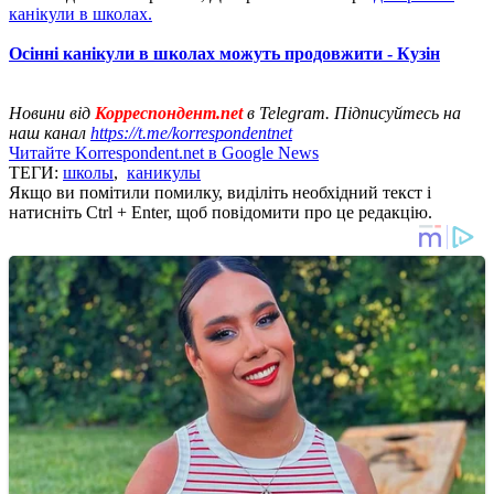
канікули в школах.
Осінні канікули в школах можуть продовжити - Кузін
Новини від
Корреспондент.net
в Telegram. Підписуйтесь на
наш канал
https://t.me/korrespondentnet
Читайте Korrespondent.net в Google News
ТЕГИ:
школы
,
каникулы
Якщо ви помітили помилку, виділіть необхідний текст і
натисніть Ctrl + Enter, щоб повідомити про це редакцію.