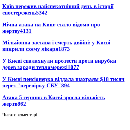
Київ пережив найспекотніший день в історії
спостережень
5342
Нічна атака на Київ: стало відомо про
жертву
4131
Мільйонна застава і смерть двійні: у Києві
викрили схему лікаря
1873
У Києві спалахнули протести проти вирубки
дерев заради тепломережі
1077
У Києві пенсіонерка віддала шахраям $18 тисяч
через "перевірку СБУ"
894
Атака 5 серпня: в Києві зросла кількість
жертв
862
Читати коментарі