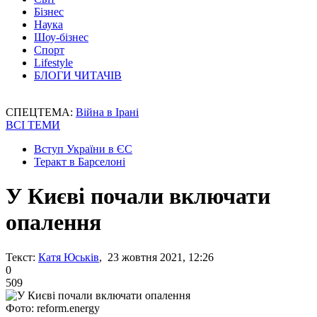
Бізнес
Наука
Шоу-бізнес
Спорт
Lifestyle
БЛОГИ ЧИТАЧІВ
СПЕЦТЕМА:
Війна в Ірані
ВСІ ТЕМИ
Вступ України в ЄС
Теракт в Барселоні
У Києві почали включати
опалення
Текст:
Катя Юськів
, 23 жовтня 2021, 12:26
0
509
Фото: reform.energy