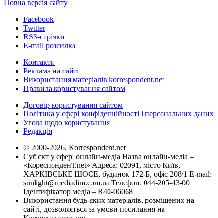
Повна версія сайту
Facebook
Twitter
RSS-стрічки
E-mail розсилка
Контакти
Реклама на сайті
Використання матеріалів korrespondent.net
Правила користування сайтом
Договір користування сайтом
Політика у сфері конфіденційності і персональних даних
Угода щодо користування
Редакція
© 2000-2026, Korrespondent.net
Суб'єкт у сфері онлайн-медіа Назва онлайн-медіа –
«КореспонденТ.net» Адреса: 02091, місто Київ,
ХАРКІВСЬКЕ ШОСЕ, будинок 172-Б, офіс 208/1 E-mail:
sunlight@mediadim.com.ua
Телефон: 044-205-43-00
Ідентифікатор медіа – R40-06068
Використання будь-яких матеріалів, розміщених на
сайті, дозволяється за умови посилання на
Корреспондент.net.