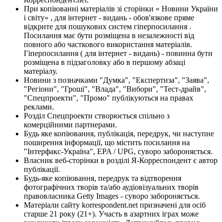
При копіюванні матеріалів зі сторінки « Новини України
і світу» , для інтернет - видань - обов'язкове пряме
відкрите для пошукових систем гіперпосилання .
Посилання має бути розміщена в незалежності від
повного або часткового використання матеріалів.
Гіперпосилання ( для інтернет - видань) - повинна бути
розміщена в підзаголовку або в першому абзаці
матеріалу.
Новини з позначками "Думка", "Експертиза", "Заява",
"Регіони", "Гроші", "Влада", "Вибори", "Тест-драйв",
"Спецпроекти", "Промо" публікуються на правах
реклами.
Розділ Спецпроекти створюється спільно з
комерційними партнерами.
Будь яке копіювання, публікація, передрук, чи наступне
поширення інформації, що містить посилання на
"Інтерфакс-Україна", EPA / UPG, суворо забороняється.
Власник веб-сторінки в розділі Я-Корреспондент є автор
публікації.
Будь-яке копіювання, передрук та відтворення
фотографічних творів та/або аудіовізуальних творів
правовласника Getty Images - суворо забороняється.
Матеріали сайту korrespondent.net призначені для осіб
старше 21 року (21+). Участь в азартних іграх може