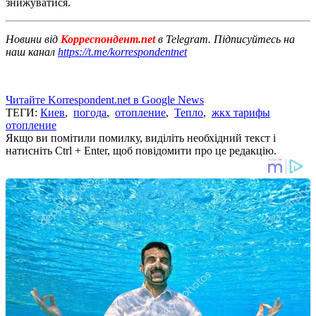
знижуватися.
Новини від
Корреспондент.net
в Telegram. Підписуйтесь на
наш канал
https://t.me/korrespondentnet
Читайте Korrespondent.net в Google News
ТЕГИ:
Киев
,
погода
,
отопление
,
Тепло
,
жкх тарифы
отопление
Якщо ви помітили помилку, виділіть необхідний текст і
натисніть Ctrl + Enter, щоб повідомити про це редакцію.