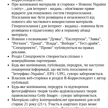
При копіюванні матеріалів зі сторінки « Новини України
і світу» , для інтернет - видань - обов'язкове пряме
відкрите для пошукових систем гіперпосилання .
Посилання має бути розміщена в незалежності від
повного або часткового використання матеріалів.
Гіперпосилання ( для інтернет - видань) - повинна бути
розміщена в підзаголовку або в першому абзаці
матеріалу.
Новини з позначками "Думка", "Експертиза", "Заява",
"Регіони", "Гроші", "Влада", "Вибори", "Тест-драйв",
"Спецпроекти", "Промо" публікуються на правах
реклами.
Розділ Спецпроекти створюється спільно з
комерційними партнерами.
Будь яке копіювання, публікація, передрук, чи наступне
поширення інформації, що містить посилання на
"Інтерфакс-Україна", EPA / UPG, суворо забороняється.
Власник веб-сторінки в розділі Я-Корреспондент є автор
публікації.
Будь-яке копіювання, передрук та відтворення
фотографічних творів та/або аудіовізуальних творів
правовласника Getty Images - суворо забороняється.
Матеріали сайту korrespondent.net призначені для осіб
старше 21 року (21+). Участь в азартних іграх може