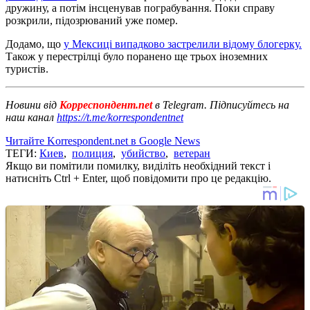
дружину, а потім інсценував пограбування. Поки справу
розкрили, підозрюваний уже помер.
Додамо, що
у Мексиці випадково застрелили відому блогерку.
Також у перестрілці було поранено ще трьох іноземних
туристів.
Новини від
Корреспондент.net
в Telegram. Підписуйтесь на
наш канал
https://t.me/korrespondentnet
Читайте Korrespondent.net в Google News
ТЕГИ:
Киев
,
полиция
,
убийство
,
ветеран
Якщо ви помітили помилку, виділіть необхідний текст і
натисніть Ctrl + Enter, щоб повідомити про це редакцію.