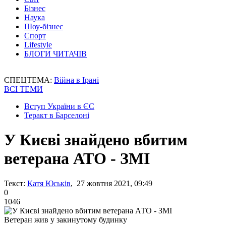
Бізнес
Наука
Шоу-бізнес
Спорт
Lifestyle
БЛОГИ ЧИТАЧІВ
СПЕЦТЕМА:
Війна в Ірані
ВСІ ТЕМИ
Вступ України в ЄС
Теракт в Барселоні
У Києві знайдено вбитим
ветерана АТО - ЗМІ
Текст:
Катя Юськів
, 27 жовтня 2021, 09:49
0
1046
Ветеран жив у закинутому будинку