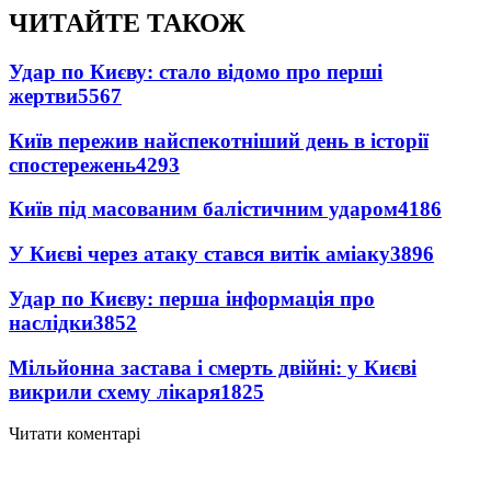
ЧИТАЙТЕ ТАКОЖ
Удар по Києву: стало відомо про перші
жертви
5567
Київ пережив найспекотніший день в історії
спостережень
4293
Київ під масованим балістичним ударом
4186
У Києві через атаку стався витік аміаку
3896
Удар по Києву: перша інформація про
наслідки
3852
Мільйонна застава і смерть двійні: у Києві
викрили схему лікаря
1825
Читати коментарі