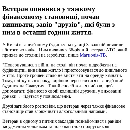
Ветеран опинився у тяжкому
фінансовому становищі, почав
випивати, завів "друзів", які були з
ним в останні години життя.
У Києві в занедбаному будинку на вулиці Завальній виявили
вбитого чоловіка. Ним виявився 36-річний ветеран АТО, який
приїхав до столиці на заробітки, пише
Магнолія-ТВ
.
"Повернувшись з війни на сході, він почав підробляти на
будівництві, винаймав житло і пристосовувався до цивільного
життя. Проте грошей стало не вистачати на оренду кімнати.
Тому, влітку цього року, вирішив переселитися в занедбаний
будинок на Славутичі. Такий спосіб життя вибрав, щоб
допомагати фінансово своїй колишній дружині у вихованні
доньки", - йдеться у повідомленні.
Друзі загиблого розповіли, що ветеран через тяжке фінансове
становище став зловживати алкогольними напоями.
Ветеран в одному з питних закладів познайомився з раніше
засудженим чоловіком та його вагітною подругою, які