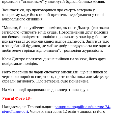
прожили з "аташником" у закинутій будівлі близько місяця.
Зазначається, що проговорився про смерть ветерана у
місцевому кафе його новий приятель, перебуваючи у стані
алкогольного сп'яніння.
"Мовляв, йшов узбіччям і помітив, як ноги Дмитра (так звали
загиблого) стирчать з-під кущів. Новоспечений друг пояснив,
що боявся повідомити поліцію про жахливу знахідку, бо вже
притягувався до кримінальної відповідальності. Затягнув тіло
в занедбаний будинок, де майже добу з подругою та ще одним
любителем горілки відпочивали", - розповіли журналісти.
Коли Дмитро протягом дня не вийшов на зв'язок, його друзі
повідомили поліцію.
Його товариші по чарці спочатку запевняли, що він пішов за
черговою порцією спиртного, проте потім показали місце, де
сховали загиблого. Тіло ветерана було понівечене.
На місці події працювала слідчо-оперативна група.
Увага! Фото 18+
Нагадаємо, на Тернопільщині
розкрили подвійне вбивство 24-
річної давності
. Чоловік вистрілив 12 разів у дядька та його