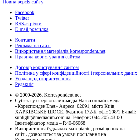
Повна версія сайту
Facebook
Twitter
RSS-стрічки
E-mail розсилка
Контакти
Реклама на сайті
Використання матеріалів korrespondent.net
Правила користування сайтом
Договір користування сайтом
Політика у сфері конфіденційності і персональних даних
Угода щодо користування
Редакція
© 2000-2026, Korrespondent.net
Суб'єкт у сфері онлайн-медіа Назва онлайн-медіа –
«КореспонденТ.net» Адреса: 02091, місто Київ,
ХАРКІВСЬКЕ ШОСЕ, будинок 172-Б, офіс 208/1 E-mail:
sunlight@mediadim.com.ua
Телефон: 044-205-43-00
Ідентифікатор медіа – R40-06068
Використання будь-яких матеріалів, розміщених на
сайті, дозволяється за умови посилання на
Корреспондент.net.