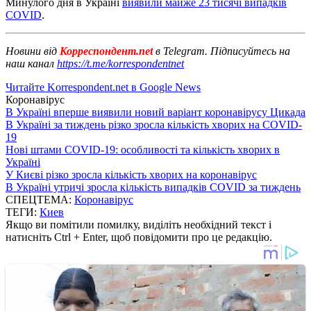
Минулого дня в Україні
виявили майже 23 тисячі випадків
COVID
.
Новини від
Корреспондент.net
в Telegram. Підписуйтесь на
наш канал
https://t.me/korrespondentnet
Читайте Korrespondent.net в Google News
Коронавірус
В Україні вперше виявили новий варіант коронавірусу Цикада
В Україні за тиждень різко зросла кількість хворих на COVID-
19
Нові штами COVID-19: особливості та кількість хворих в
Україні
У Києві різко зросла кількість хворих на коронавірус
В Україні утричі зросла кількість випадків COVID за тиждень
СПЕЦТЕМА:
Коронавірус
ТЕГИ:
Киев
Якщо ви помітили помилку, виділіть необхідний текст і
натисніть Ctrl + Enter, щоб повідомити про це редакцію.