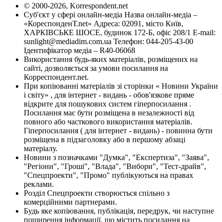
© 2000-2026, Korrespondent.net
Суб'єкт у сфері онлайн-медіа Назва онлайн-медіа –
«КореспонденТ.net» Адреса: 02091, місто Київ,
ХАРКІВСЬКЕ ШОСЕ, будинок 172-Б, офіс 208/1 E-mail:
sunlight@mediadim.com.ua
Телефон: 044-205-43-00
Ідентифікатор медіа – R40-06068
Використання будь-яких матеріалів, розміщених на
сайті, дозволяється за умови посилання на
Корреспондент.net.
При копіюванні матеріалів зі сторінки « Новини України
і світу» , для інтернет - видань - обов'язкове пряме
відкрите для пошукових систем гіперпосилання .
Посилання має бути розміщена в незалежності від
повного або часткового використання матеріалів.
Гіперпосилання ( для інтернет - видань) - повинна бути
розміщена в підзаголовку або в першому абзаці
матеріалу.
Новини з позначками "Думка", "Експертиза", "Заява",
"Регіони", "Гроші", "Влада", "Вибори", "Тест-драйв",
"Спецпроекти", "Промо" публікуються на правах
реклами.
Розділ Спецпроекти створюється спільно з
комерційними партнерами.
Будь яке копіювання, публікація, передрук, чи наступне
поширення інформації, що містить посилання на