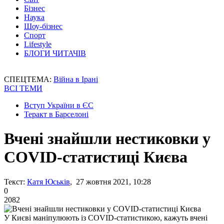
Бізнес
Наука
Шоу-бізнес
Спорт
Lifestyle
БЛОГИ ЧИТАЧІВ
СПЕЦТЕМА:
Війна в Ірані
ВСІ ТЕМИ
Вступ України в ЄС
Теракт в Барселоні
Вчені знайшли нестиковки у
COVID-статистиці Києва
Текст:
Катя Юськів
, 27 жовтня 2021, 10:28
0
2082
У Києві маніпулюють із COVID-статистикою, кажуть вчені