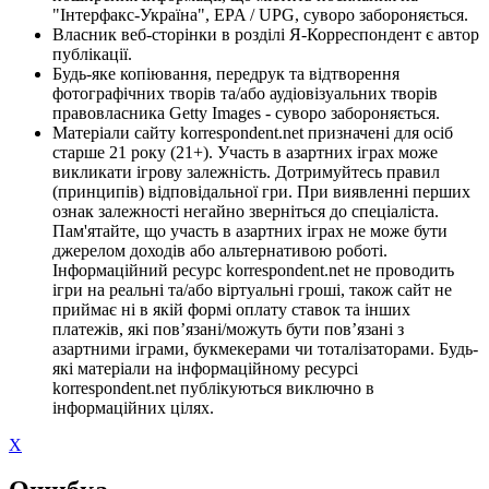
"Інтерфакс-Україна", EPA / UPG, суворо забороняється.
Власник веб-сторінки в розділі Я-Корреспондент є автор
публікації.
Будь-яке копіювання, передрук та відтворення
фотографічних творів та/або аудіовізуальних творів
правовласника Getty Images - суворо забороняється.
Матеріали сайту korrespondent.net призначені для осіб
старше 21 року (21+). Участь в азартних іграх може
викликати ігрову залежність. Дотримуйтесь правил
(принципів) відповідальної гри. При виявленні перших
ознак залежності негайно зверніться до спеціаліста.
Пам'ятайте, що участь в азартних іграх не може бути
джерелом доходів або альтернативою роботі.
Інформаційний ресурс korrespondent.net не проводить
ігри на реальні та/або віртуальні гроші, також сайт не
приймає ні в якій формі оплату ставок та інших
платежів, які пов’язані/можуть бути пов’язані з
азартними іграми, букмекерами чи тоталізаторами. Будь-
які матеріали на інформаційному ресурсі
korrespondent.net публікуються виключно в
інформаційних цілях.
X