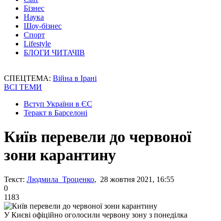
Бізнес
Наука
Шоу-бізнес
Спорт
Lifestyle
БЛОГИ ЧИТАЧІВ
СПЕЦТЕМА:
Війна в Ірані
ВСІ ТЕМИ
Вступ України в ЄС
Теракт в Барселоні
Київ перевели до червоної
зони карантину
Текст:
Людмила Троценко
, 28 жовтня 2021, 16:55
0
1183
У Києві офіційно оголосили червону зону з понеділка