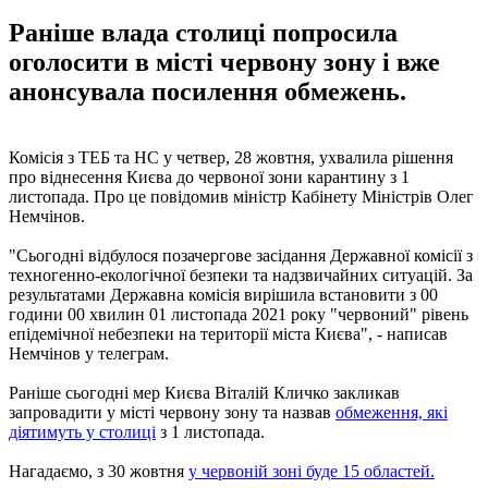
Раніше влада столиці попросила
оголосити в місті червону зону і вже
анонсувала посилення обмежень.
Комісія з ТЕБ та НС у четвер, 28 жовтня, ухвалила рішення
про віднесення Києва до червоної зони карантину з 1
листопада. Про це повідомив міністр Кабінету Міністрів Олег
Немчінов.
"Сьогодні відбулося позачергове засідання Державної комісії з
техногенно-екологічної безпеки та надзвичайних ситуацій. За
результатами Державна комісія вирішила встановити з 00
години 00 хвилин 01 листопада 2021 року "червоний" рівень
епідемічної небезпеки на території міста Києва", - написав
Немчінов у телеграм.
Раніше сьогодні мер Києва Віталій Кличко закликав
запровадити у місті червону зону та назвав
обмеження, які
діятимуть у столиці
з 1 листопада.
Нагадаємо, з 30 жовтня
у червоній зоні буде 15 областей.