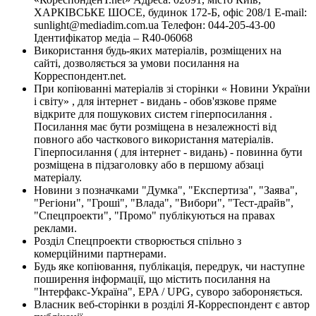
ХАРКІВСЬКЕ ШОСЕ, будинок 172-Б, офіс 208/1 E-mail:
sunlight@mediadim.com.ua
Телефон: 044-205-43-00
Ідентифікатор медіа – R40-06068
Використання будь-яких матеріалів, розміщених на
сайті, дозволяється за умови посилання на
Корреспондент.net.
При копіюванні матеріалів зі сторінки « Новини України
і світу» , для інтернет - видань - обов'язкове пряме
відкрите для пошукових систем гіперпосилання .
Посилання має бути розміщена в незалежності від
повного або часткового використання матеріалів.
Гіперпосилання ( для інтернет - видань) - повинна бути
розміщена в підзаголовку або в першому абзаці
матеріалу.
Новини з позначками "Думка", "Експертиза", "Заява",
"Регіони", "Гроші", "Влада", "Вибори", "Тест-драйв",
"Спецпроекти", "Промо" публікуються на правах
реклами.
Розділ Спецпроекти створюється спільно з
комерційними партнерами.
Будь яке копіювання, публікація, передрук, чи наступне
поширення інформації, що містить посилання на
"Інтерфакс-Україна", EPA / UPG, суворо забороняється.
Власник веб-сторінки в розділі Я-Корреспондент є автор