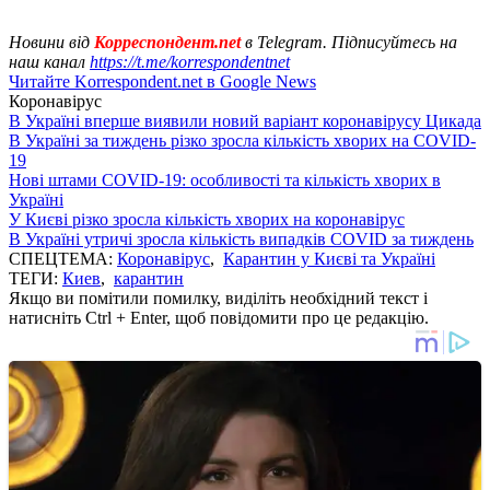
Новини від
Корреспондент.net
в Telegram. Підписуйтесь на
наш канал
https://t.me/korrespondentnet
Читайте Korrespondent.net в Google News
Коронавірус
В Україні вперше виявили новий варіант коронавірусу Цикада
В Україні за тиждень різко зросла кількість хворих на COVID-
19
Нові штами COVID-19: особливості та кількість хворих в
Україні
У Києві різко зросла кількість хворих на коронавірус
В Україні утричі зросла кількість випадків COVID за тиждень
СПЕЦТЕМА:
Коронавірус
,
Карантин у Києві та Україні
ТЕГИ:
Киев
,
карантин
Якщо ви помітили помилку, виділіть необхідний текст і
натисніть Ctrl + Enter, щоб повідомити про це редакцію.