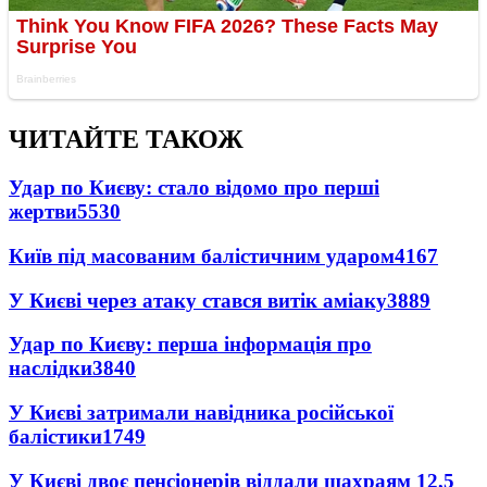
ЧИТАЙТЕ ТАКОЖ
Удар по Києву: стало відомо про перші
жертви
5530
Київ під масованим балістичним ударом
4167
У Києві через атаку стався витік аміаку
3889
Удар по Києву: перша інформація про
наслідки
3840
У Києві затримали навідника російської
балістики
1749
У Києві двоє пенсіонерів віддали шахраям 12,5