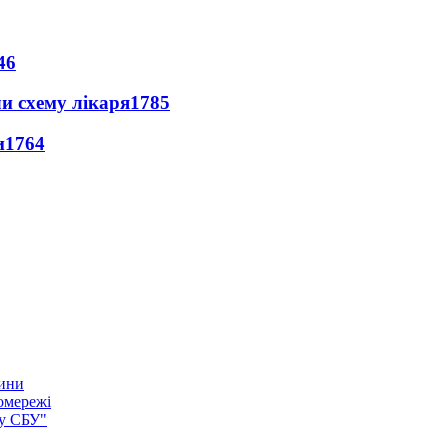
46
ли схему лікаря
1785
и
1764
тини
омережі
ку СБУ"