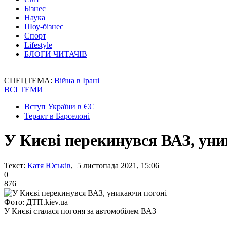
Бізнес
Наука
Шоу-бізнес
Спорт
Lifestyle
БЛОГИ ЧИТАЧІВ
СПЕЦТЕМА:
Війна в Ірані
ВСІ ТЕМИ
Вступ України в ЄС
Теракт в Барселоні
У Києві перекинувся ВАЗ, уни
Текст:
Катя Юськів
, 5 листопада 2021, 15:06
0
876
Фото: ДТП.kiev.ua
У Києві сталася погоня за автомобілем ВАЗ