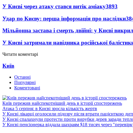
У Києві через атаку стався витік аміаку
3893
Удар по Києву: перша інформація про наслідки
38
Мільйонна застава і смерть двійні: у Києві викри
У Києві затримали навідника російської балістик
Читати коментарі
Київ
Останні
Популярні
Коментовані
Київ пережив найспекотніший день в історії спостережень
Атака 5 серпня: в Києві зросла кількість жертв
У Києві лікарці оголосили підозру після втрати пацієнткою ди
У Києві спалахнули протести проти вирубки дерев заради тепл
У Києві пенсіонерка віддала шахраям $18 тисяч через "перевір