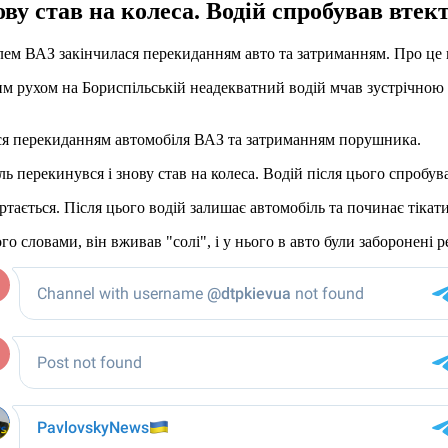
ву став на колеса. Водій спробував втект
ілем ВАЗ закінчилася перекиданням авто та затриманням. Про це
им рухом на Бориспільській неадекватний водій мчав зустрічною с
ся перекиданням автомобіля ВАЗ та затриманням порушника.
 перекинувся і знову став на колеса. Водій після цього спробува
ртається. Після цього водій залишає автомобіль та починає тікат
го словами, він вживав "солі", і у нього в авто були заборонені 