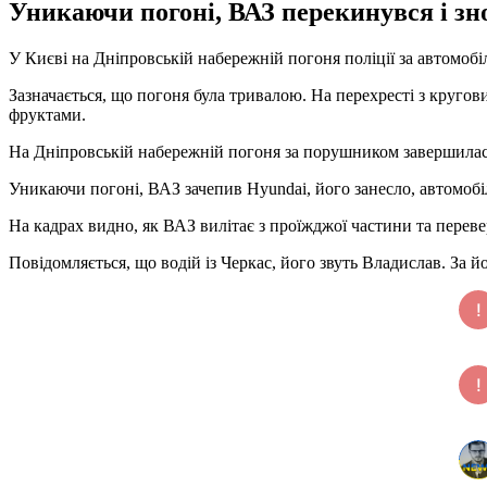
Уникаючи погоні, ВАЗ перекинувся і зно
У Києві на Дніпровській набережній погоня поліції за автомоб
Зазначається, що погоня була тривалою. На перехресті з кругов
фруктами.
На Дніпровській набережній погоня за порушником завершила
Уникаючи погоні, ВАЗ зачепив Hyundai, його занесло, автомобіль
На кадрах видно, як ВАЗ вилітає з проїжджої частини та переве
Повідомляється, що водій із Черкас, його звуть Владислав. За йо