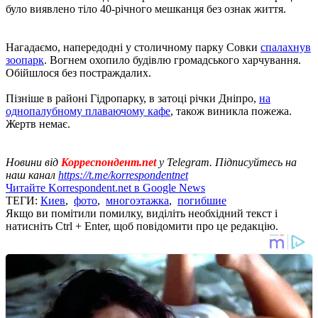
було виявлено тіло 40-річного мешканця без ознак життя.
Нагадаємо, напередодні у столичному парку Совки
спалахнув
зоопарк
. Вогнем охопило будівлю громадського харчування.
Обійшлося без постраждалих.
Пізніше в районі Гідропарку, в затоці річки Дніпро,
на
однопалубному плаваючому кафе
, також виникла пожежа.
Жертв немає.
Новини від
Корреспондент.net
у Telegram. Підписуйтесь на
наш канал
https://t.me/korrespondentnet
Читайте Korrespondent.net в Google News
ТЕГИ:
Киев
,
фото
,
многоэтажка
,
погибшие
Якщо ви помітили помилку, виділіть необхідний текст і
натисніть Ctrl + Enter, щоб повідомити про це редакцію.