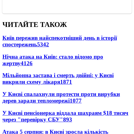
ЧИТАЙТЕ ТАКОЖ
Київ пережив найспекотніший день в історії
спостережень
5342
Нічна атака на Київ: стало відомо про
жертву
4126
Мільйонна застава і смерть двійні: у Києві
викрили схему лікаря
1871
У Києві спалахнули протести проти вирубки
дерев заради тепломережі
1077
У Києві пенсіонерка віддала шахраям $18 тисяч
через "перевірку СБУ"
893
Атака 5 серпня: в Києві зросла кількість