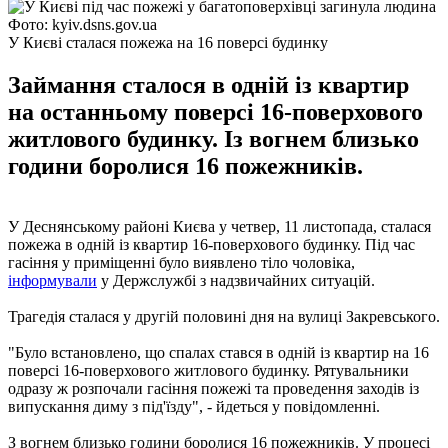
Фото: kyiv.dsns.gov.ua
У Києві сталася пожежа на 16 поверсі будинку
Займання сталося в одній із квартир
на останньому поверсі 16-поверхового
житлового будинку. Із вогнем близько
години боролися 16 пожежників.
У Деснянському районі Києва у четвер, 11 листопада, сталася
пожежа в одній із квартир 16-поверхового будинку. Під час
гасіння у приміщенні було виявлено тіло чоловіка,
інформували
у Держслужбі з надзвичайних ситуацій.
Трагедія сталася у другій половині дня на вулиці Закревського.
"Було встановлено, що спалах стався в одній із квартир на 16
поверсі 16-поверхового житлового будинку. Рятувальники
одразу ж розпочали гасіння пожежі та проведення заходів із
випускання диму з під'їзду", - йдеться у повідомленні.
З вогнем близько години боролися 16 пожежників. У процесі