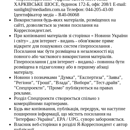
ХАРКІВСЬКЕ ШОСЕ, будинок 172-Б, офіс 208/1 E-mail:
sunlight@mediadim.com.ua
Телефон: 044-205-43-00
Ідентифікатор медіа – R40-06068
Використання будь-яких матеріалів, розміщених на
сайті, дозволяється за умови посилання на
Корреспондент.net.
При копіюванні матеріалів зі сторінки « Новини України
і світу» , для інтернет - видань - обов'язкове пряме
відкрите для пошукових систем гіперпосилання .
Посилання має бути розміщена в незалежності від
повного або часткового використання матеріалів.
Гіперпосилання ( для інтернет - видань) - повинна бути
розміщена в підзаголовку або в першому абзаці
матеріалу.
Новини з позначками "Думка", "Експертиза", "Заява",
"Регіони", "Гроші", "Влада", "Вибори", "Тест-драйв",
"Спецпроекти", "Промо" публікуються на правах
реклами.
Розділ Спецпроекти створюється спільно з
комерційними партнерами.
Будь яке копіювання, публікація, передрук, чи наступне
поширення інформації, що містить посилання на
"Інтерфакс-Україна", EPA / UPG, суворо забороняється.
Власник веб-сторінки в розділі Я-Корреспондент є автор
публікації.