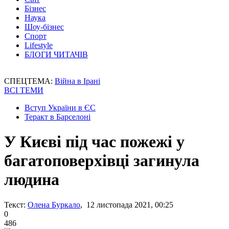
Бізнес
Наука
Шоу-бізнес
Спорт
Lifestyle
БЛОГИ ЧИТАЧІВ
СПЕЦТЕМА:
Війна в Ірані
ВСІ ТЕМИ
Вступ України в ЄС
Теракт в Барселоні
У Києві під час пожежі у
багатоповерхівці загинула
людина
Текст:
Олена Буркало
, 12 листопада 2021, 00:25
0
486