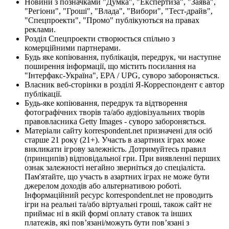
Новини з позначками "Думка", "Експертиза", "Заява",
"Регіони", "Гроші", "Влада", "Вибори", "Тест-драйв",
"Спецпроекти", "Промо" публікуються на правах
реклами.
Розділ Спецпроекти створюється спільно з
комерційними партнерами.
Будь яке копіювання, публікація, передрук, чи наступне
поширення інформації, що містить посилання на
"Інтерфакс-Україна", EPA / UPG, суворо забороняється.
Власник веб-сторінки в розділі Я-Корреспондент є автор
публікації.
Будь-яке копіювання, передрук та відтворення
фотографічних творів та/або аудіовізуальних творів
правовласника Getty Images - суворо забороняється.
Матеріали сайту korrespondent.net призначені для осіб
старше 21 року (21+). Участь в азартних іграх може
викликати ігрову залежність. Дотримуйтесь правил
(принципів) відповідальної гри. При виявленні перших
ознак залежності негайно зверніться до спеціаліста.
Пам'ятайте, що участь в азартних іграх не може бути
джерелом доходів або альтернативою роботі.
Інформаційний ресурс korrespondent.net не проводить
ігри на реальні та/або віртуальні гроші, також сайт не
приймає ні в якій формі оплату ставок та інших
платежів, які пов’язані/можуть бути пов’язані з