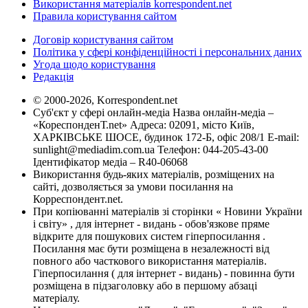
Використання матеріалів korrespondent.net
Правила користування сайтом
Договір користування сайтом
Політика у сфері конфіденційності і персональних даних
Угода щодо користування
Редакція
© 2000-2026, Korrespondent.net
Суб'єкт у сфері онлайн-медіа Назва онлайн-медіа –
«КореспонденТ.net» Адреса: 02091, місто Київ,
ХАРКІВСЬКЕ ШОСЕ, будинок 172-Б, офіс 208/1 E-mail:
sunlight@mediadim.com.ua
Телефон: 044-205-43-00
Ідентифікатор медіа – R40-06068
Використання будь-яких матеріалів, розміщених на
сайті, дозволяється за умови посилання на
Корреспондент.net.
При копіюванні матеріалів зі сторінки « Новини України
і світу» , для інтернет - видань - обов'язкове пряме
відкрите для пошукових систем гіперпосилання .
Посилання має бути розміщена в незалежності від
повного або часткового використання матеріалів.
Гіперпосилання ( для інтернет - видань) - повинна бути
розміщена в підзаголовку або в першому абзаці
матеріалу.