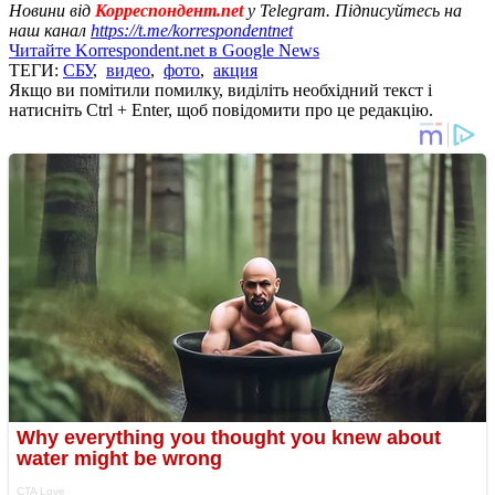
Новини від
Корреспондент.net
у Telegram. Підписуйтесь на
наш канал
https://t.me/korrespondentnet
Читайте Korrespondent.net в Google News
ТЕГИ:
СБУ
,
видео
,
фото
,
акция
Якщо ви помітили помилку, виділіть необхідний текст і
натисніть Ctrl + Enter, щоб повідомити про це редакцію.