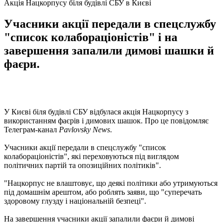
Акція Нацкорпусу біля будівлі СБУ в Києві
Учасники акції передали в спецслужбу
"список колабораціоністів" і на
завершення запалили димові шашки й
фаєри.
У Києві біля будівлі СБУ відбулася акція Нацкорпусу з
використанням фаєрів і димових шашок. Про це повідомляє
Телеграм-канал
Pavlovsky News
.
Учасники акції передали в спецслужбу "список
колабораціоністів", які переховуються під виглядом
політичних партій та опозиційних політиків".
"Нацкорпус не влаштовує, що деякі політики або утримуються
під домашнім арештом, або роблять заяви, що "суперечать
здоровому глузду і національній безпеці".
На завершення учасники акції запалили фаєри й димові