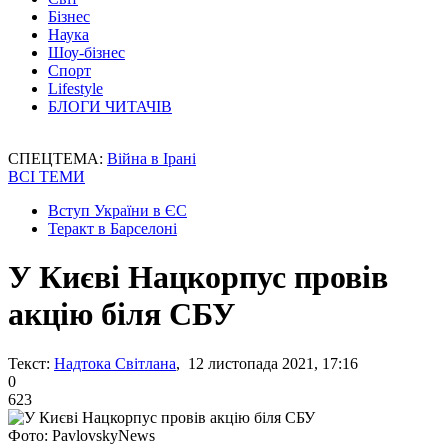
Бізнес
Наука
Шоу-бізнес
Спорт
Lifestyle
БЛОГИ ЧИТАЧІВ
СПЕЦТЕМА:
Війна в Ірані
ВСІ ТЕМИ
Вступ України в ЄС
Теракт в Барселоні
У Києві Нацкорпус провів
акцію біля СБУ
Текст:
Надтока Світлана
, 12 листопада 2021, 17:16
0
623
Фото: PavlovskyNews