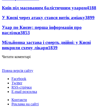
Київ під масованим балістичним ударом
4188
У Києві через атаку стався витік аміаку
3899
Удар по Києву: перша інформація про
наслідки
3853
Мільйонна застава і смерть двійні: у Києві
викрили схему лікаря
1839
Читати коментарі
Повна версія сайту
Facebook
Twitter
RSS-стрічки
E-mail розсилка
Контакти
Реклама на сайті