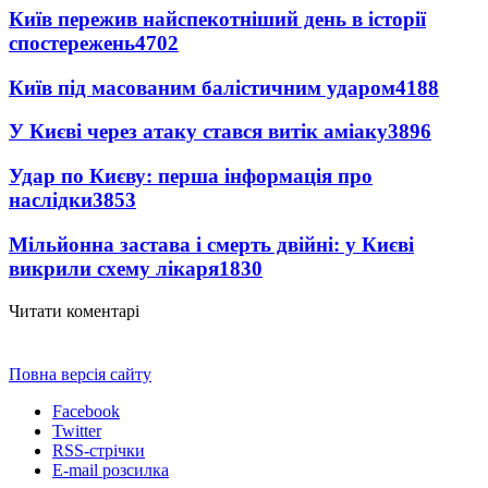
Київ пережив найспекотніший день в історії
спостережень
4702
Київ під масованим балістичним ударом
4188
У Києві через атаку стався витік аміаку
3896
Удар по Києву: перша інформація про
наслідки
3853
Мільйонна застава і смерть двійні: у Києві
викрили схему лікаря
1830
Читати коментарі
Повна версія сайту
Facebook
Twitter
RSS-стрічки
E-mail розсилка