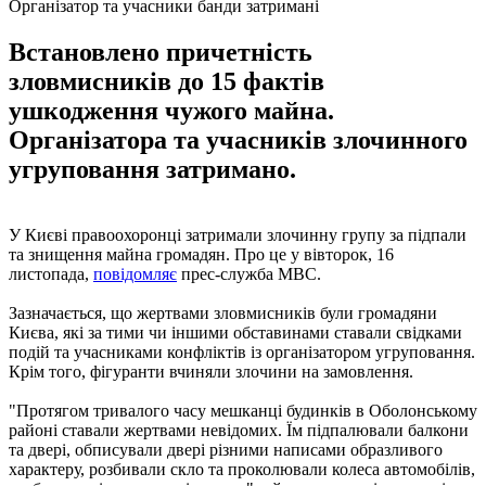
Організатор та учасники банди затримані
Встановлено причетність
зловмисників до 15 фактів
ушкодження чужого майна.
Організатора та учасників злочинного
угруповання затримано.
У Києві правоохоронці затримали злочинну групу за підпали
та знищення майна громадян. Про це у вівторок, 16
листопада,
повідомляє
прес-служба МВС.
Зазначається, що жертвами зловмисників були громадяни
Києва, які за тими чи іншими обставинами ставали свідками
подій та учасниками конфліктів із організатором угруповання.
Крім того, фігуранти вчиняли злочини на замовлення.
"Протягом тривалого часу мешканці будинків в Оболонському
районі ставали жертвами невідомих. Їм підпалювали балкони
та двері, обписували двері різними написами образливого
характеру, розбивали скло та проколювали колеса автомобілів,