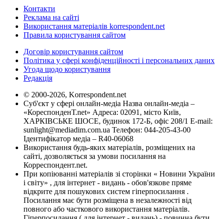
Контакти
Реклама на сайті
Використання матеріалів korrespondent.net
Правила користування сайтом
Договір користування сайтом
Політика у сфері конфіденційності і персональних даних
Угода щодо користування
Редакція
© 2000-2026, Korrespondent.net
Суб'єкт у сфері онлайн-медіа Назва онлайн-медіа –
«КореспонденТ.net» Адреса: 02091, місто Київ,
ХАРКІВСЬКЕ ШОСЕ, будинок 172-Б, офіс 208/1 E-mail:
sunlight@mediadim.com.ua
Телефон: 044-205-43-00
Ідентифікатор медіа – R40-06068
Використання будь-яких матеріалів, розміщених на
сайті, дозволяється за умови посилання на
Корреспондент.net.
При копіюванні матеріалів зі сторінки « Новини України
і світу» , для інтернет - видань - обов'язкове пряме
відкрите для пошукових систем гіперпосилання .
Посилання має бути розміщена в незалежності від
повного або часткового використання матеріалів.
Гіперпосилання ( для інтернет - видань) - повинна бути