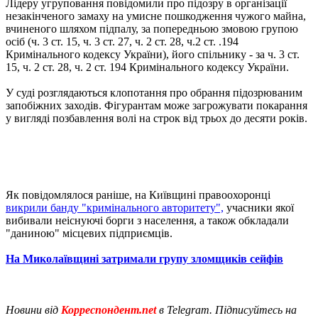
Лідеру угруповання повідомили про підозру в організації
незакінченого замаху на умисне пошкодження чужого майна,
вчиненого шляхом підпалу, за попередньою змовою групою
осіб (ч. 3 ст. 15, ч. 3 ст. 27, ч. 2 ст. 28, ч.2 ст. .194
Кримінального кодексу України), його спільнику - за ч. 3 ст.
15, ч. 2 ст. 28, ч. 2 ст. 194 Кримінального кодексу України.
У суді розглядаються клопотання про обрання підозрюваним
запобіжних заходів. Фігурантам може загрожувати покарання
у вигляді позбавлення волі на строк від трьох до десяти років.
Як повідомлялося раніше, на Київщині правоохоронці
викрили банду "кримінального авторитету",
учасники якої
вибивали неіснуючі борги з населення, а також обкладали
"даниною" місцевих підприємців.
На Миколаївщині затримали групу зломщиків сейфів
Новини від
Корреспондент.net
в Telegram. Підписуйтесь на