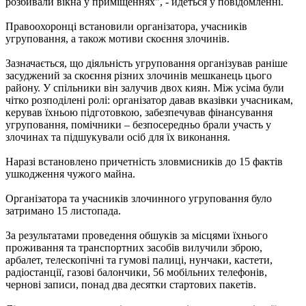
розбивали вікна у приміщеннях", - йдеться у повідомленні.
Правоохоронці встановили організатора, учасників
угруповання, а також мотиви скоєння злочинів.
Зазначається, що діяльність угруповання організував раніше
засуджений за скоєння різних злочинів мешканець цього
району. У спільники він залучив двох киян. Між усіма були
чітко розподілені ролі: організатор давав вказівки учасникам,
керував їхньою підготовкою, забезпечував фінансування
угруповання, помічники – безпосередньо брали участь у
злочинах та підшукували осіб для їх виконання.
Наразі встановлено причетність зловмисників до 15 фактів
ушкодження чужого майна.
Організатора та учасників злочинного угруповання було
затримано 15 листопада.
За результатами проведення обшуків за місцями їхнього
проживання та транспортних засобів вилучили зброю,
арбалет, телескопічні та гумові палиці, нунчаки, кастети,
радіостанції, газові балончики, 56 мобільних телефонів,
чернові записи, понад два десятки стартових пакетів.