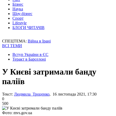
Бізнес
Наука
Шоу-бізнес
Спорт
Lifestyle
БЛОГИ ЧИТАЧІВ
СПЕЦТЕМА:
Війна в Ірані
ВСІ ТЕМИ
Вступ України в ЄС
Теракт в Барселоні
У Києві затримали банду
паліїв
Текст:
Людмила Троценко
, 16 листопада 2021, 17:30
0
500
Фото: mvs.gov.ua