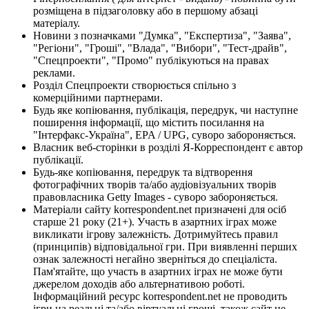
розміщена в підзаголовку або в першому абзаці
матеріалу.
Новини з позначками "Думка", "Експертиза", "Заява",
"Регіони", "Гроші", "Влада", "Вибори", "Тест-драйв",
"Спецпроекти", "Промо" публікуються на правах
реклами.
Розділ Спецпроекти створюється спільно з
комерційними партнерами.
Будь яке копіювання, публікація, передрук, чи наступне
поширення інформації, що містить посилання на
"Інтерфакс-Україна", EPA / UPG, суворо забороняється.
Власник веб-сторінки в розділі Я-Корреспондент є автор
публікації.
Будь-яке копіювання, передрук та відтворення
фотографічних творів та/або аудіовізуальних творів
правовласника Getty Images - суворо забороняється.
Матеріали сайту korrespondent.net призначені для осіб
старше 21 року (21+). Участь в азартних іграх може
викликати ігрову залежність. Дотримуйтесь правил
(принципів) відповідальної гри. При виявленні перших
ознак залежності негайно зверніться до спеціаліста.
Пам'ятайте, що участь в азартних іграх не може бути
джерелом доходів або альтернативою роботі.
Інформаційний ресурс korrespondent.net не проводить
ігри на реальні та/або віртуальні гроші, також сайт не