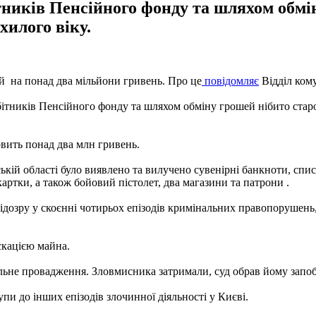
ників Пенсійного фонду та шляхом обмін
илого віку.
й на понад два мільйони гривень. Про це
повідомляє
Відділ кому
бітників Пенсійного фонду та шляхом обміну грошей нібито стар
вить понад два млн гривень.
ській області було виявлено та вилучено сувенірні банкноти, сп
картки, а також бойовий пістолет, два магазини та патрони .
озру у скоєнні чотирьох епізодів кримінальних правопорушень, пе
іскацією майна.
льне провадження. Зловмисника затримали, суд обрав йому запоб
пи до інших епізодів злочинної діяльності у Києві.