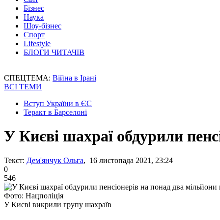
Бізнес
Наука
Шоу-бізнес
Спорт
Lifestyle
БЛОГИ ЧИТАЧІВ
СПЕЦТЕМА:
Війна в Ірані
ВСІ ТЕМИ
Вступ України в ЄС
Теракт в Барселоні
У Києві шахраї обдурили пенс
Текст:
Дем'янчук Ольга
, 16 листопада 2021, 23:24
0
546
Фото: Нацполіція
У Києві викрили групу шахраїв