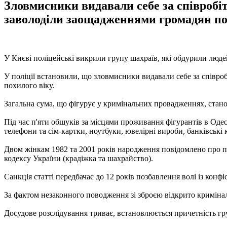
Зловмисники видавали себе за співробіт
заволоділи заощадженнями громадян пох
У Києві поліцейські викрили групу шахраїв, які обдурили люде
У поліції встановили, що зловмисники видавали себе за співро
похилого віку.
Загальна сума, що фігурує у кримінальних провадженнях, стано
Під час п'яти обшуків за місцями проживання фігурантів в Оде
телефони та сім-картки, ноутбуки, ювелірні вироби, банківські 
Двом жінкам 1982 та 2001 років народження повідомлено про під
кодексу України (крадіжка та шахрайство).
Санкція статті передбачає до 12 років позбавлення волі із конф
За фактом незаконного поводження зі зброєю відкрито криміна
Досудове розслідування триває, встановлюється причетність гру