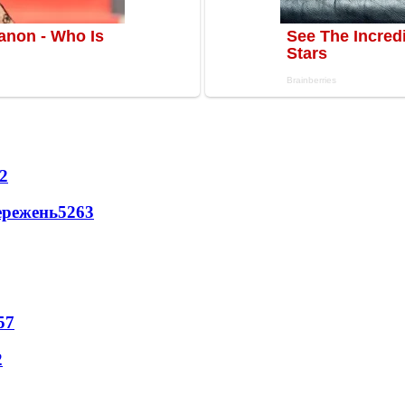
2
ережень
5263
57
2