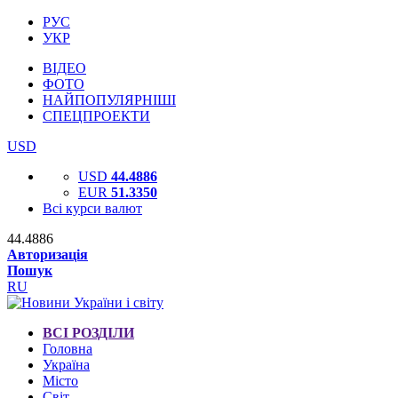
РУС
УКР
ВІДЕО
ФОТО
НАЙПОПУЛЯРНІШІ
СПЕЦПРОЕКТИ
USD
USD
44.4886
EUR
51.3350
Всі курси валют
44.4886
Авторизація
Пошук
RU
ВСІ РОЗДІЛИ
Головна
Україна
Місто
Світ