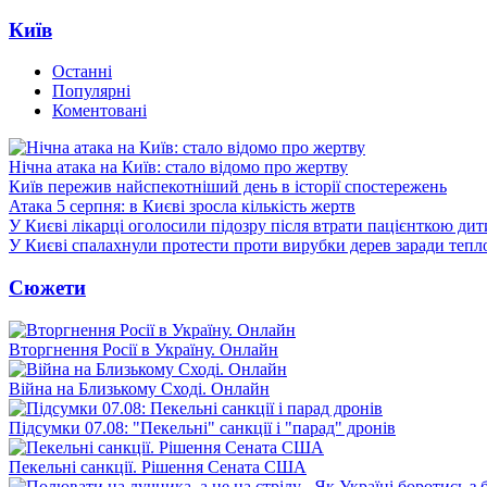
Київ
Останні
Популярні
Коментовані
Нічна атака на Київ: стало відомо про жертву
Київ пережив найспекотніший день в історії спостережень
Атака 5 серпня: в Києві зросла кількість жертв
У Києві лікарці оголосили підозру після втрати пацієнткою ди
У Києві спалахнули протести проти вирубки дерев заради тепл
Сюжети
Вторгнення Росії в Україну. Онлайн
Війна на Близькому Сході. Онлайн
Підсумки 07.08: "Пекельні" санкції і "парад" дронів
Пекельні санкції. Рішення Сената США