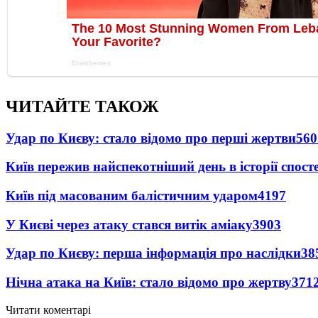
ЧИТАЙТЕ ТАКОЖ
Удар по Києву: стало відомо про перші жертви
560
Київ пережив найспекотніший день в історії спост
Київ під масованим балістичним ударом
4197
У Києві через атаку стався витік аміаку
3903
Удар по Києву: перша інформація про наслідки
38
Нічна атака на Київ: стало відомо про жертву
371
Читати коментарі