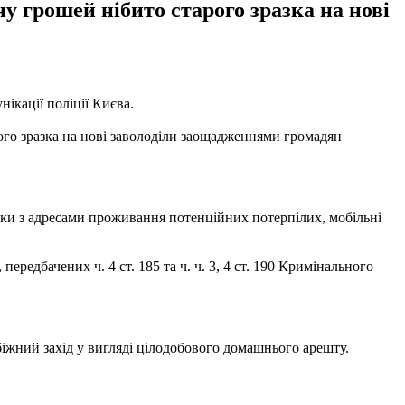
у грошей нібито старого зразка на нові
нікації поліції Києва.
ого зразка на нові заволоділи заощадженнями громадян
иски з адресами проживання потенційних потерпілих, мобільні
редбачених ч. 4 ст. 185 та ч. ч. 3, 4 ст. 190 Кримінального
іжний захід у вигляді цілодобового домашнього арешту.