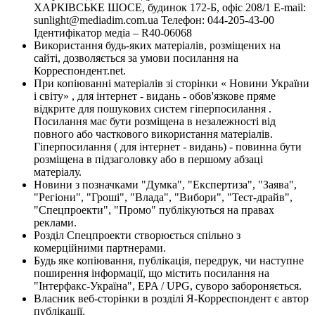
ХАРКІВСЬКЕ ШОСЕ, будинок 172-Б, офіс 208/1 E-mail:
sunlight@mediadim.com.ua
Телефон: 044-205-43-00
Ідентифікатор медіа – R40-06068
Використання будь-яких матеріалів, розміщених на
сайті, дозволяється за умови посилання на
Корреспондент.net.
При копіюванні матеріалів зі сторінки « Новини України
і світу» , для інтернет - видань - обов'язкове пряме
відкрите для пошукових систем гіперпосилання .
Посилання має бути розміщена в незалежності від
повного або часткового використання матеріалів.
Гіперпосилання ( для інтернет - видань) - повинна бути
розміщена в підзаголовку або в першому абзаці
матеріалу.
Новини з позначками "Думка", "Експертиза", "Заява",
"Регіони", "Гроші", "Влада", "Вибори", "Тест-драйв",
"Спецпроекти", "Промо" публікуються на правах
реклами.
Розділ Спецпроекти створюється спільно з
комерційними партнерами.
Будь яке копіювання, публікація, передрук, чи наступне
поширення інформації, що містить посилання на
"Інтерфакс-Україна", EPA / UPG, суворо забороняється.
Власник веб-сторінки в розділі Я-Корреспондент є автор
публікації.