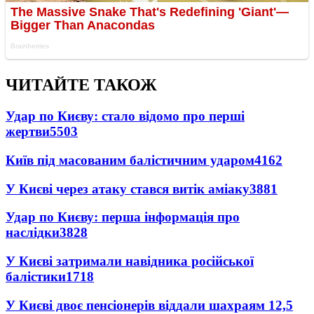
ЧИТАЙТЕ ТАКОЖ
Удар по Києву: стало відомо про перші
жертви
5503
Київ під масованим балістичним ударом
4162
У Києві через атаку стався витік аміаку
3881
Удар по Києву: перша інформація про
наслідки
3828
У Києві затримали навідника російської
балістики
1718
У Києві двоє пенсіонерів віддали шахраям 12,5