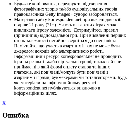
Будь-яке копіювання, передрук та відтворення
фотографічних творів та/або аудіовізуальних творів
правовласника Getty Images - суворо забороняється.
Матеріали сайту korrespondent.net призначені для осіб
старше 21 року (21+). Участь в азартних іграх може
викликати ігрову залежність. Дотримуйтесь правил
(принципів) відповідальної гри. При виявленні перших
ознак залежності негайно зверніться до спеціаліста.
Пам'ятайте, що участь в азартних іграх не може бути
джерелом доходів або альтернативою роботі.
Інформаційний ресурс korrespondent.net не проводить
ігри на реальні та/або віртуальні гроші, також сайт не
приймає ні в якій формі оплату ставок та інших
платежів, які пов’язані/можуть бути пов’язані з
азартними іграми, букмекерами чи тоталізаторами. Будь-
які матеріали на інформаційному ресурсі
korrespondent.net публікуються виключно в
інформаційних цілях.
X
Ошибка