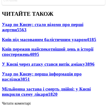
ЧИТАЙТЕ ТАКОЖ
Удар по Києву: стало відомо про перші
жертви
5563
Київ під масованим балістичним ударом
4185
Київ пережив найспекотніший день в історії
спостережень
4095
У Києві через атаку стався витік аміаку
3896
Удар по Києву: перша інформація про
наслідки
3851
Мільйонна застава і смерть двійні: у Києві
викрили схему лікаря
1820
Читати коментарі