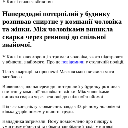
У Києві сталося вбивство
Напередодні потерпілий у будинку
розпивав спиртне у компанії чоловіка
та жінки. Між чоловіками виникла
сварка через ревнощі до спільної
знайомої.
У Києві правоохоронці затримали чоловіка, якого підозрюють
у вбивстві знайомого. Про це
повідомили
у столичній поліції.
Тіло у квартирі на проспекті Маяковського виявила мати
загиблого.
Виявилося, що напередодні потерпілий у будинку розпивав
спиртне у компанії чоловіка та жінки. Між чоловіками
виникла сварка через ревнощі до спільної знайомої.
Під час конфлікту зловмисник завдав 33-річному чоловікові
кілька ударів ножем у шию та груди.
Нападника затримали. Йому повідомлено про підозру в
умисному вбивстві та обрано запобіжний захід у вигляді