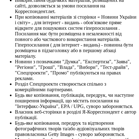
Використання будь-яких матеріалів, розміщених на
сайті, дозволяється за умови посилання на
Корреспондент.net.
При копіюванні матеріалів зі сторінки « Новини України
і світу» , для інтернет - видань - обов'язкове пряме
відкрите для пошукових систем гіперпосилання .
Посилання має бути розміщена в незалежності від
повного або часткового використання матеріалів.
Гіперпосилання ( для інтернет - видань) - повинна бути
розміщена в підзаголовку або в першому абзаці
матеріалу.
Новини з позначками "Думка", "Експертиза", "Заява",
"Регіони", "Гроші", "Влада", "Вибори", "Тест-драйв",
"Спецпроекти", "Промо" публікуються на правах
реклами.
Розділ Спецпроекти створюється спільно з
комерційними партнерами.
Будь яке копіювання, публікація, передрук, чи наступне
поширення інформації, що містить посилання на
"Інтерфакс-Україна", EPA / UPG, суворо забороняється.
Власник веб-сторінки в розділі Я-Корреспондент є автор
публікації.
Будь-яке копіювання, передрук та відтворення
фотографічних творів та/або аудіовізуальних творів
правовласника Getty Images - суворо забороняється.