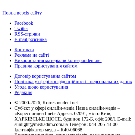
Повна версія сайту
Facebook
Twitter
RSS-стрічки
E-mail розсилка
Контакти
Реклама на сайті
Використання матеріалів korrespondent.net
Правила користування сайтом
Договір користування сайтом
Політика у сфері конфіденційності і персональних даних
Угода щодо користування
Редакція
© 2000-2026, Korrespondent.net
Суб'єкт у сфері онлайн-медіа Назва онлайн-медіа –
«КореспонденТ.net» Адреса: 02091, місто Київ,
ХАРКІВСЬКЕ ШОСЕ, будинок 172-Б, офіс 208/1 E-mail:
sunlight@mediadim.com.ua
Телефон: 044-205-43-00
Ідентифікатор медіа – R40-06068