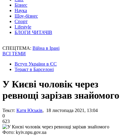
Бізнес
Наука
Шоу-бізнес
Спорт
Lifestyle
БЛОГИ ЧИТАЧІВ
СПЕЦТЕМА:
Війна в Ірані
ВСІ ТЕМИ
Вступ України в ЄС
Теракт в Барселоні
У Києві чоловік через
ревнощі зарізав знайомого
Текст:
Катя Юськів
, 18 листопада 2021, 13:04
0
623
Фото: kyiv.npu.gov.ua