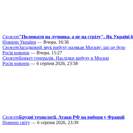
Сюжет
"Полювати на лучника, а не на стрілу". Як Україні 
Новини України
— Вчора, 16:36
Сюжет
Загадковий звук вибуху налякав Москву: що це було
Росія новини
— Вчора, 15:27
Сюжет
Бенкет генералів. Наслідки вибуху в Москві
Росія новини
— 6 серпня 2026, 23:58
Сюжет
Брудні технології. Атаки РФ на вибори у Франції
Новини світу
— 6 серпня 2026, 23:39