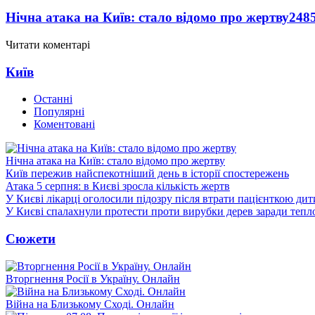
Нічна атака на Київ: стало відомо про жертву
248
Читати коментарі
Київ
Останні
Популярні
Коментовані
Нічна атака на Київ: стало відомо про жертву
Київ пережив найспекотніший день в історії спостережень
Атака 5 серпня: в Києві зросла кількість жертв
У Києві лікарці оголосили підозру після втрати пацієнткою ди
У Києві спалахнули протести проти вирубки дерев заради тепл
Сюжети
Вторгнення Росії в Україну. Онлайн
Війна на Близькому Сході. Онлайн