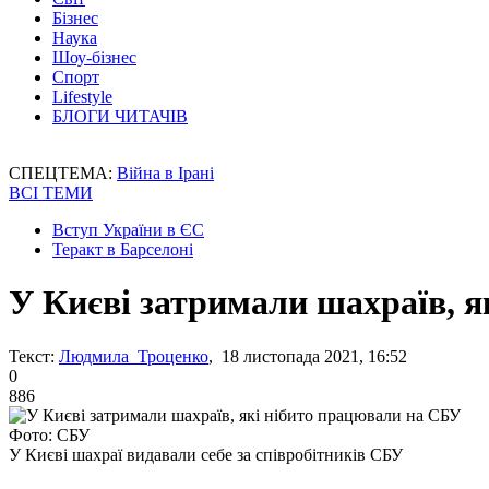
Бізнес
Наука
Шоу-бізнес
Спорт
Lifestyle
БЛОГИ ЧИТАЧІВ
СПЕЦТЕМА:
Війна в Ірані
ВСІ ТЕМИ
Вступ України в ЄС
Теракт в Барселоні
У Києві затримали шахраїв, 
Текст:
Людмила Троценко
, 18 листопада 2021, 16:52
0
886
Фото: СБУ
У Києві шахраї видавали себе за співробітників СБУ