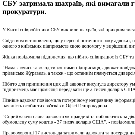
СБУ затримала шахраїв, які вимагали г
прокуратури.
У Києві співробітники СБУ викрили шахраїв, які прикривалися
Слідством встановлено, що у вересні поточного року адвокат, 
одного з київських підприємств свою допомогу у вирішенні пит
Жінка повідомила підприємця, що нібито співпрацює із СБУ та м
"Намагаючись заволодіти коштами підприємця, адвокат повідом
прізвисько Журавель, а також - що останнім планується диверсія
Нібито для припинення цих дій адвокат висунула директору умов
підприємець має щомісяця передавати ще 2 тисячі доларів США
Пізніше адвокат повідомила потерпілому неправдиву інформаці
наявність особистих зв'язків в Офісі Генпрокурора.
"Сприймаючи слова адвоката як правдиві та побоюючись за діяль
обумовлену суму коштів - 37 тисяч доларів США", - повідомили
Правоохоронці 17 листопада затримали адвоката та посередника