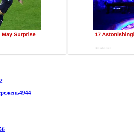
2
ережень
4944
56