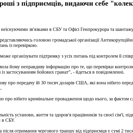
роші з підприємців, видаючи себе "коле
 неіснуючими зв'язками в СБУ та Офісі Генпрокурора та шантаж
представляючись головою громадської організації Антикорупційн
ань із перевіркою.
оже організувати підтримку з усіх питань під контролем її співр
ила йому неправдиву інформацію про те, що перевірки контролю
 із застосуванням бойових гранат", - йдеться в повідомленні.
у про передачу їй 30 тисяч доларів США, які вона нібито переда
.
ю про нібито кримінальне провадження щодо нього, за фактом с
ність установи, життя та здоров'я працівників та своєї сім'ї, п
 в СБУ.
 після отримання чергового траншу від підприємця у сумі 2 тис