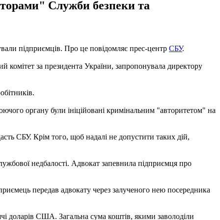
кторами" Служби безпеки та
ували підприємців. Про це повідомляє прес-центр
СБУ
.
ий комітет за президента України, запропонувала директору
обітників.
ючого органу були ініційовані кримінальним "авторитетом" на
сть СБУ. Крім того, щоб надалі не допустити таких дій,
лужбової недбалості. Адвокат запевнила підприємця про
ідприємець передав адвокату через залученого нею посередника
ячі доларів США. Загальна сума коштів, якими заволоділи