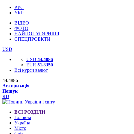
РУС
УКР
ВІДЕО
ФОТО
НАЙПОПУЛЯРНІШІ
СПЕЦПРОЕКТИ
USD
USD
44.4886
EUR
51.3350
Всі курси валют
44.4886
Авторизація
Пошук
RU
ВСІ РОЗДІЛИ
Головна
Україна
Місто
Світ