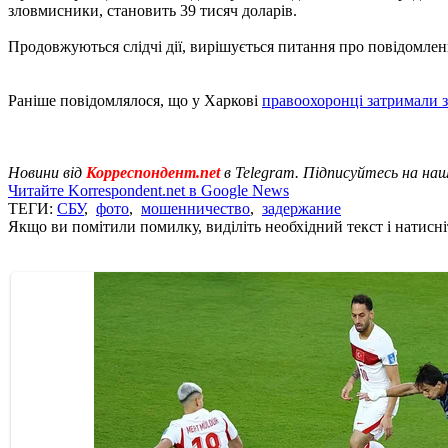
зловмисники, становить 39 тисяч доларів.
Продовжуються слідчі дії, вирішується питання про повідомлен
Раніше повідомлялося, що у Харкові
правоохоронці затримали 
Новини від
Корреспондент.net
в Telegram. Підписуйтесь на на
Читайте Korrespondent.net в Google News
ТЕГИ:
СБУ
,
фото
,
мошенничество
,
задержание
Якщо ви помітили помилку, виділіть необхідний текст і натисніт