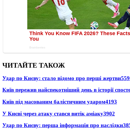
ЧИТАЙТЕ ТАКОЖ
Удар по Києву: стало відомо про перші жертви
559
Київ пережив найспекотніший день в історії спост
Київ під масованим балістичним ударом
4193
У Києві через атаку стався витік аміаку
3902
Удар по Києву: перша інформація про наслідки
38