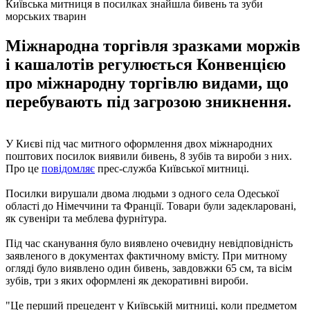
Київська митниця в посилках знайшла бивень та зуби
морських тварин
Міжнародна торгівля зразками моржів
і кашалотів регулюється Конвенцією
про міжнародну торгівлю видами, що
перебувають під загрозою зникнення.
У Києві під час митного оформлення двох міжнародних
поштових посилок виявили бивень, 8 зубів та вироби з них.
Про це
повідомляє
прес-служба Київської митниці.
Посилки вирушали двома людьми з одного села Одеської
області до Німеччини та Франції. Товари були задекларовані,
як сувеніри та меблева фурнітура.
Під час сканування було виявлено очевидну невідповідність
заявленого в документах фактичному вмісту. При митному
огляді було виявлено один бивень, завдовжки 65 см, та вісім
зубів, три з яких оформлені як декоративні вироби.
"Це перший прецедент у Київській митниці, коли предметом