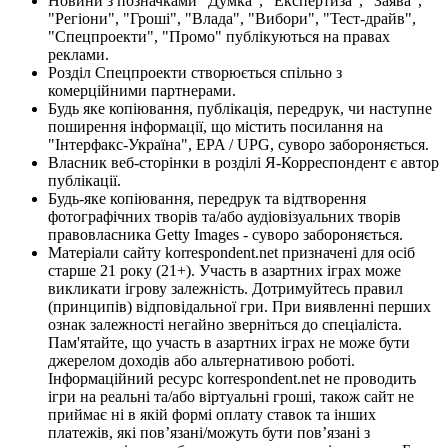
Новини з позначками "Думка", "Експертиза", "Заява",
"Регіони", "Гроші", "Влада", "Вибори", "Тест-драйв",
"Спецпроекти", "Промо" публікуються на правах
реклами.
Розділ Спецпроекти створюється спільно з
комерційними партнерами.
Будь яке копіювання, публікація, передрук, чи наступне
поширення інформації, що містить посилання на
"Інтерфакс-Україна", EPA / UPG, суворо забороняється.
Власник веб-сторінки в розділі Я-Корреспондент є автор
публікації.
Будь-яке копіювання, передрук та відтворення
фотографічних творів та/або аудіовізуальних творів
правовласника Getty Images - суворо забороняється.
Матеріали сайту korrespondent.net призначені для осіб
старше 21 року (21+). Участь в азартних іграх може
викликати ігрову залежність. Дотримуйтесь правил
(принципів) відповідальної гри. При виявленні перших
ознак залежності негайно зверніться до спеціаліста.
Пам'ятайте, що участь в азартних іграх не може бути
джерелом доходів або альтернативою роботі.
Інформаційний ресурс korrespondent.net не проводить
ігри на реальні та/або віртуальні гроші, також сайт не
приймає ні в якій формі оплату ставок та інших
платежів, які пов’язані/можуть бути пов’язані з