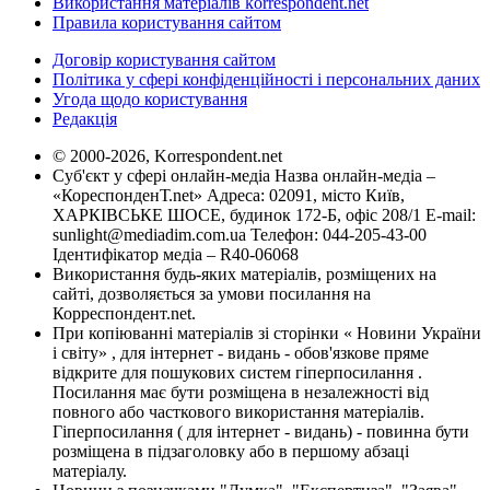
Використання матеріалів korrespondent.net
Правила користування сайтом
Договір користування сайтом
Політика у сфері конфіденційності і персональних даних
Угода щодо користування
Редакція
© 2000-2026, Korrespondent.net
Суб'єкт у сфері онлайн-медіа Назва онлайн-медіа –
«КореспонденТ.net» Адреса: 02091, місто Київ,
ХАРКІВСЬКЕ ШОСЕ, будинок 172-Б, офіс 208/1 E-mail:
sunlight@mediadim.com.ua
Телефон: 044-205-43-00
Ідентифікатор медіа – R40-06068
Використання будь-яких матеріалів, розміщених на
сайті, дозволяється за умови посилання на
Корреспондент.net.
При копіюванні матеріалів зі сторінки « Новини України
і світу» , для інтернет - видань - обов'язкове пряме
відкрите для пошукових систем гіперпосилання .
Посилання має бути розміщена в незалежності від
повного або часткового використання матеріалів.
Гіперпосилання ( для інтернет - видань) - повинна бути
розміщена в підзаголовку або в першому абзаці
матеріалу.