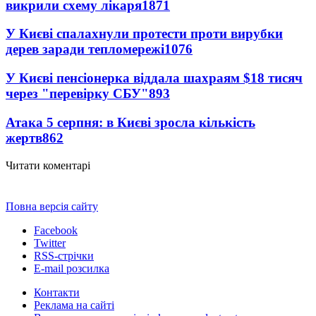
викрили схему лікаря
1871
У Києві спалахнули протести проти вирубки
дерев заради тепломережі
1076
У Києві пенсіонерка віддала шахраям $18 тисяч
через "перевірку СБУ"
893
Атака 5 серпня: в Києві зросла кількість
жертв
862
Читати коментарі
Повна версія сайту
Facebook
Twitter
RSS-стрічки
E-mail розсилка
Контакти
Реклама на сайті