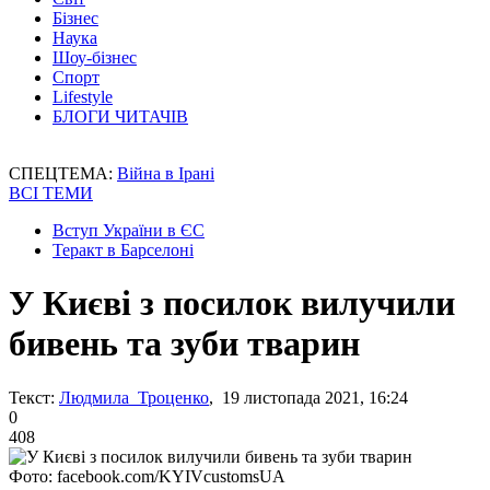
Бізнес
Наука
Шоу-бізнес
Спорт
Lifestyle
БЛОГИ ЧИТАЧІВ
СПЕЦТЕМА:
Війна в Ірані
ВСІ ТЕМИ
Вступ України в ЄС
Теракт в Барселоні
У Києві з посилок вилучили
бивень та зуби тварин
Текст:
Людмила Троценко
, 19 листопада 2021, 16:24
0
408
Фото: facebook.com/KYIVcustomsUA