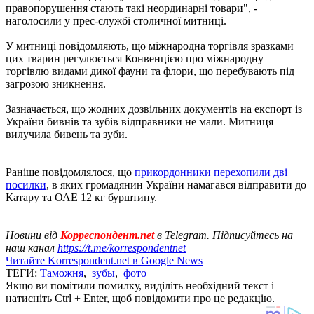
правопорушення стають такі неординарні товари", -
наголосили у прес-службі столичної митниці.
У митниці повідомляють, що міжнародна торгівля зразками
цих тварин регулюється Конвенцією про міжнародну
торгівлю видами дикої фауни та флори, що перебувають під
загрозою зникнення.
Зазначається, що жодних дозвільних документів на експорт із
України бивнів та зубів відправники не мали. Митниця
вилучила бивень та зуби.
Раніше повідомлялося, що
прикордонники перехопили дві
посилки
, в яких громадянин України намагався відправити до
Катару та ОАЕ 12 кг бурштину.
Новини від
Корреспондент.net
в Telegram. Підписуйтесь на
наш канал
https://t.me/korrespondentnet
Читайте Korrespondent.net в Google News
ТЕГИ:
Таможня
,
зубы
,
фото
Якщо ви помітили помилку, виділіть необхідний текст і
натисніть Ctrl + Enter, щоб повідомити про це редакцію.