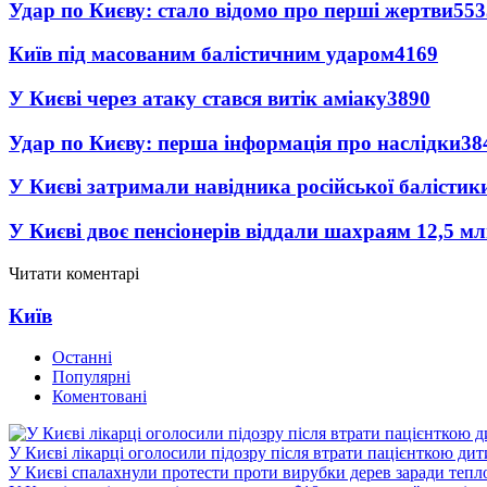
Удар по Києву: стало відомо про перші жертви
553
Київ під масованим балістичним ударом
4169
У Києві через атаку стався витік аміаку
3890
Удар по Києву: перша інформація про наслідки
38
У Києві затримали навідника російської балістик
У Києві двоє пенсіонерів віддали шахраям 12,5 м
Читати коментарі
Київ
Останні
Популярні
Коментовані
У Києві лікарці оголосили підозру після втрати пацієнткою ди
У Києві спалахнули протести проти вирубки дерев заради тепл