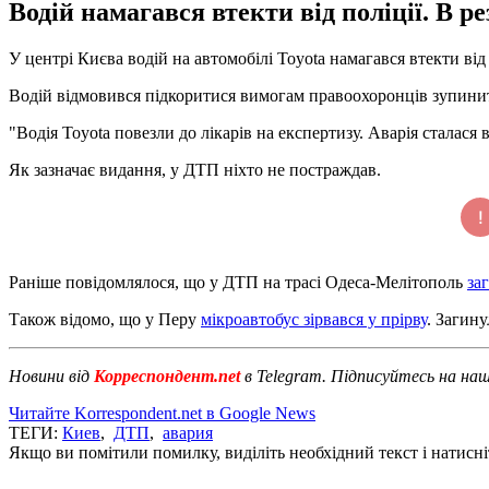
Водій намагався втекти від поліції. В р
У центрі Києва водій на автомобілі Toyota намагався втекти ві
Водій відмовився підкоритися вимогам правоохоронців зупинити
"Водія Toyota повезли до лікарів на експертизу. Аварія сталася 
Як зазначає видання, у ДТП ніхто не постраждав.
Раніше повідомлялося, що у ДТП на трасі Одеса-Мелітополь
за
Також відомо, що у Перу
мікроавтобус зірвався у прірву
. Загин
Новини від
Корреспондент.net
в Telegram. Підписуйтесь на на
Читайте Korrespondent.net в Google News
ТЕГИ:
Киев
,
ДТП
,
авария
Якщо ви помітили помилку, виділіть необхідний текст і натисніт