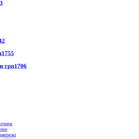
3
42
и
1755
лн грн
1706
тини
омережі