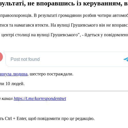
езультаті, не впоравшись із керуванням, 
д правоохоронців. В результаті громадянин розбив чотири автомоб
ся та намагався втекти. На вулиці Грушевського він не впорався
в центрі столиці на вулиці Грушевського", - йдеться у повідомленн
гинула людина
, шестеро постраждали.
ули 10 людей.
ш канал
https://t.me/korrespondentnet
ь Ctrl + Enter, щоб повідомити про це редакцію.