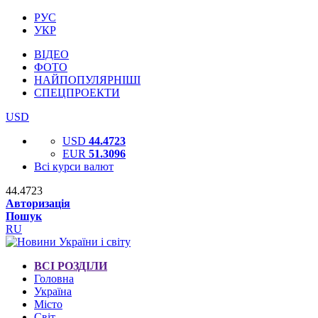
РУС
УКР
ВІДЕО
ФОТО
НАЙПОПУЛЯРНІШІ
СПЕЦПРОЕКТИ
USD
USD
44.4723
EUR
51.3096
Всі курси валют
44.4723
Авторизація
Пошук
RU
ВСІ РОЗДІЛИ
Головна
Україна
Місто
Світ