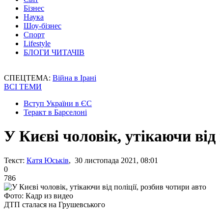
Бізнес
Наука
Шоу-бізнес
Спорт
Lifestyle
БЛОГИ ЧИТАЧІВ
СПЕЦТЕМА:
Війна в Ірані
ВСІ ТЕМИ
Вступ України в ЄС
Теракт в Барселоні
У Києві чоловік, утікаючи від 
Текст:
Катя Юськів
, 30 листопада 2021, 08:01
0
786
Фото: Кадр из видео
ДТП сталася на Грушевського