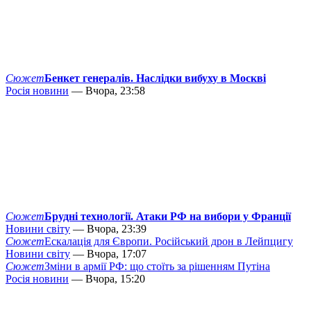
Сюжет
Бенкет генералів. Наслідки вибуху в Москві
Росія новини
— Вчора, 23:58
Сюжет
Брудні технології. Атаки РФ на вибори у Франції
Новини світу
— Вчора, 23:39
Сюжет
Ескалація для Європи. Російський дрон в Лейпцигу
Новини світу
— Вчора, 17:07
Сюжет
Зміни в армії РФ: що стоїть за рішенням Путіна
Росія новини
— Вчора, 15:20