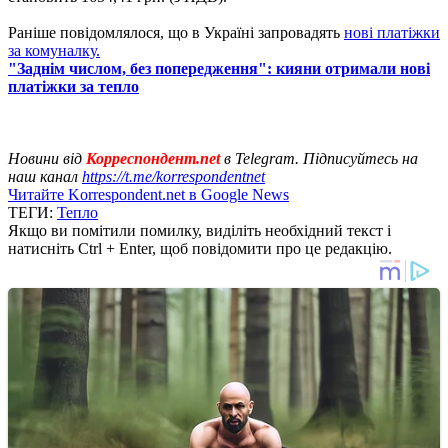
Раніше повідомлялося, що в Україні запровадять
нові платіжки
за комуналку.
"Заднім числом, без попередження": кияни отримали нові
платіжки за тепло
Новини від
Корреспондент.net
в Telegram. Підписуйтесь на
наш канал
https://t.me/korrespondentnet
Читайте Korrespondent.net в Google News
ТЕГИ:
Тепло
Якщо ви помітили помилку, виділіть необхідний текст і
натисніть Ctrl + Enter, щоб повідомити про це редакцію.