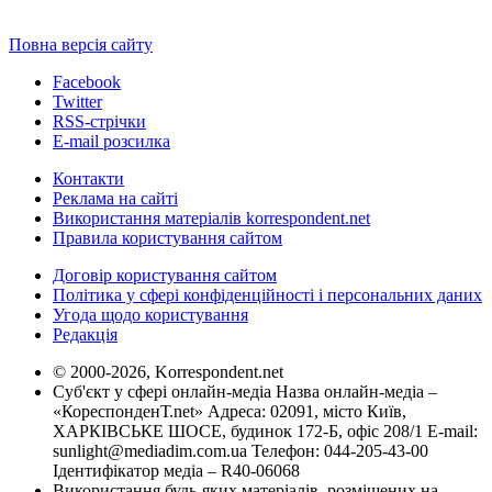
Повна версія сайту
Facebook
Twitter
RSS-стрічки
E-mail розсилка
Контакти
Реклама на сайті
Використання матеріалів korrespondent.net
Правила користування сайтом
Договір користування сайтом
Політика у сфері конфіденційності і персональних даних
Угода щодо користування
Редакція
© 2000-2026, Korrespondent.net
Суб'єкт у сфері онлайн-медіа Назва онлайн-медіа –
«КореспонденТ.net» Адреса: 02091, місто Київ,
ХАРКІВСЬКЕ ШОСЕ, будинок 172-Б, офіс 208/1 E-mail:
sunlight@mediadim.com.ua
Телефон: 044-205-43-00
Ідентифікатор медіа – R40-06068
Використання будь-яких матеріалів, розміщених на