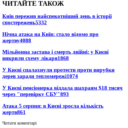
ЧИТАЙТЕ ТАКОЖ
Київ пережив найспекотніший день в історії
спостережень
5332
Нічна атака на Київ: стало відомо про
жертву
4088
Мільйонна застава і смерть двійні: у Києві
викрили схему лікаря
1868
У Києві спалахнули протести проти вирубки
дерев заради тепломережі
1074
У Києві пенсіонерка віддала шахраям $18 тисяч
через "перевірку СБУ"
893
Атака 5 серпня: в Києві зросла кількість
жертв
861
Читати коментарі