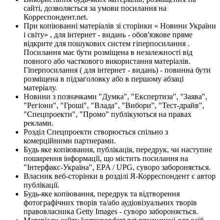
сайті, дозволяється за умови посилання на
Корреспондент.net.
При копіюванні матеріалів зі сторінки « Новини України
і світу» , для інтернет - видань - обов'язкове пряме
відкрите для пошукових систем гіперпосилання .
Посилання має бути розміщена в незалежності від
повного або часткового використання матеріалів.
Гіперпосилання ( для інтернет - видань) - повинна бути
розміщена в підзаголовку або в першому абзаці
матеріалу.
Новини з позначками "Думка", "Експертиза", "Заява",
"Регіони", "Гроші", "Влада", "Вибори", "Тест-драйв",
"Спецпроекти", "Промо" публікуються на правах
реклами.
Розділ Спецпроекти створюється спільно з
комерційними партнерами.
Будь яке копіювання, публікація, передрук, чи наступне
поширення інформації, що містить посилання на
"Інтерфакс-Україна", EPA / UPG, суворо забороняється.
Власник веб-сторінки в розділі Я-Корреспондент є автор
публікації.
Будь-яке копіювання, передрук та відтворення
фотографічних творів та/або аудіовізуальних творів
правовласника Getty Images - суворо забороняється.