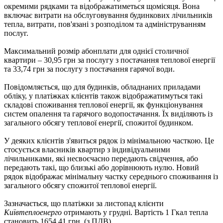
окремими рядками та відображатиметься щомісяця. Вона
включає витрати на обслуговування будинкових лічильників
тепла, витрати, пов'язані з розподілом та адмініструванням
послуг.
Максимальний розмір абонплати для однієї столичної
квартири – 30,95 грн за послугу з постачання теплової енергії
та 33,74 грн за послугу з постачання гарячої води.
Повідомляється, що для будинків, обладнаних приладами
обліку, у платіжках клієнтів також відображатимуться такі
складові споживання теплової енергії, як функціонування
систем опалення та гарячого водопостачання. Їх виділяють із
загального обсягу теплової енергії, спожитої будинком.
У деяких клієнтів з'явиться рядок із мінімальною часткою. Це
стосується власників квартир з індивідуальними
лічильниками, які несвоєчасно передають свідчення, або
передають такі, що близькі або дорівнюють нулю. Новий
рядок відображає мінімальну частку середнього споживання із
загального обсягу спожитої теплової енергії.
Зазначається, що платіжки за листопад клієнти
Київтеплоенерго
отримають у грудні. Вартість 1 Гкал тепла
становить 1654,41 грн. (з ПДВ).