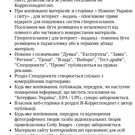
Корреспондент.net.
При копіюванні матеріалів зі сторінки « Новини України
і світу» , для інтернет - видань - обов'язкове пряме
відкрите для пошукових систем гіперпосилання .
Посилання має бути розміщена в незалежності від
повного або часткового використання матеріалів.
Гіперпосилання ( для інтернет - видань) - повинна бути
розміщена в підзаголовку або в першому абзаці
матеріалу.
Новини з позначками "Думка", "Експертиза", "Заява",
"Регіони", "Гроші", "Влада", "Вибори", "Тест-драйв",
"Спецпроекти", "Промо" публікуються на правах
реклами.
Розділ Спецпроекти створюється спільно з
комерційними партнерами.
Будь яке копіювання, публікація, передрук, чи наступне
поширення інформації, що містить посилання на
"Інтерфакс-Україна", EPA / UPG, суворо забороняється.
Власник веб-сторінки в розділі Я-Корреспондент є автор
публікації.
Будь-яке копіювання, передрук та відтворення
фотографічних творів та/або аудіовізуальних творів
правовласника Getty Images - суворо забороняється.
Матеріали сайту korrespondent.net призначені для осіб