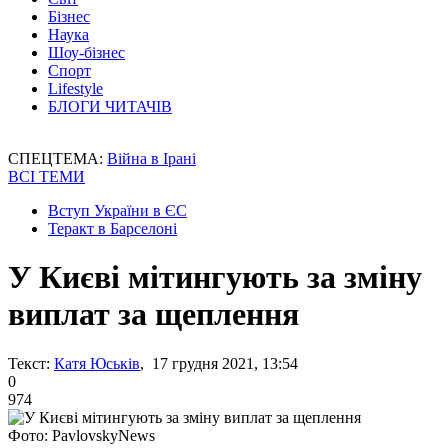
Бізнес
Наука
Шоу-бізнес
Спорт
Lifestyle
БЛОГИ ЧИТАЧІВ
СПЕЦТЕМА:
Війна в Ірані
ВСІ ТЕМИ
Вступ України в ЄС
Теракт в Барселоні
У Києві мітингують за зміну
виплат за щеплення
Текст:
Катя Юськів
, 17 грудня 2021, 13:54
0
974
Фото: PavlovskyNews