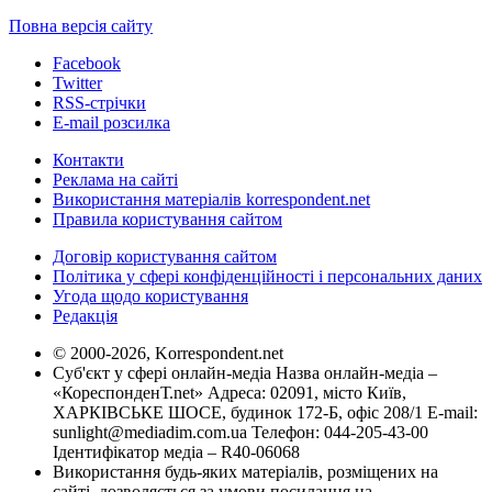
Повна версія сайту
Facebook
Twitter
RSS-стрічки
E-mail розсилка
Контакти
Реклама на сайті
Використання матеріалів korrespondent.net
Правила користування сайтом
Договір користування сайтом
Політика у сфері конфіденційності і персональних даних
Угода щодо користування
Редакція
© 2000-2026, Korrespondent.net
Суб'єкт у сфері онлайн-медіа Назва онлайн-медіа –
«КореспонденТ.net» Адреса: 02091, місто Київ,
ХАРКІВСЬКЕ ШОСЕ, будинок 172-Б, офіс 208/1 E-mail:
sunlight@mediadim.com.ua
Телефон: 044-205-43-00
Ідентифікатор медіа – R40-06068
Використання будь-яких матеріалів, розміщених на
сайті, дозволяється за умови посилання на