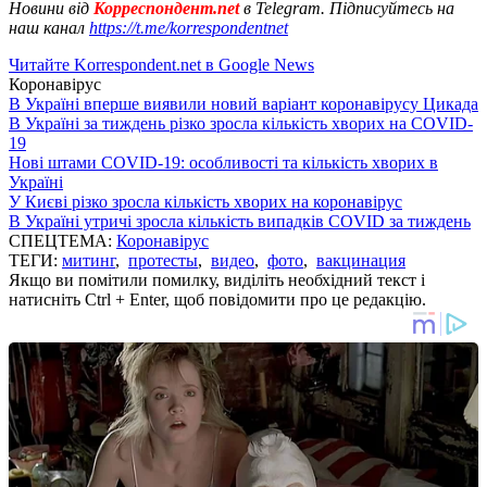
Новини від
Корреспондент.net
в Telegram. Підписуйтесь на
наш канал
https://t.me/korrespondentnet
Читайте Korrespondent.net в Google News
Коронавірус
В Україні вперше виявили новий варіант коронавірусу Цикада
В Україні за тиждень різко зросла кількість хворих на COVID-
19
Нові штами COVID-19: особливості та кількість хворих в
Україні
У Києві різко зросла кількість хворих на коронавірус
В Україні утричі зросла кількість випадків COVID за тиждень
СПЕЦТЕМА:
Коронавірус
ТЕГИ:
митинг
,
протесты
,
видео
,
фото
,
вакцинация
Якщо ви помітили помилку, виділіть необхідний текст і
натисніть Ctrl + Enter, щоб повідомити про це редакцію.