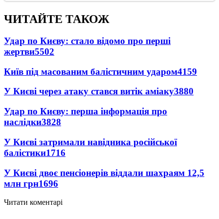
ЧИТАЙТЕ ТАКОЖ
Удар по Києву: стало відомо про перші
жертви
5502
Київ під масованим балістичним ударом
4159
У Києві через атаку стався витік аміаку
3880
Удар по Києву: перша інформація про
наслідки
3828
У Києві затримали навідника російської
балістики
1716
У Києві двоє пенсіонерів віддали шахраям 12,5
млн грн
1696
Читати коментарі