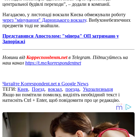
центральної будівлі переходи", – додали в компанії.
Нагадаємо, у листопаді вокзали Києва обмежували роботу
через "мінування" Дарницького вокзалу
. Вибухонебезпечних
предметів тоді не знайшли.
Представився Апостолом: "мінера" ОП затримано у
Запоріжжі
Новини від
Корреспондент.net
в Telegram. Підписуйтесь на
наш канал
https://t.me/korrespondentnet
Читайте Korrespondent.net в Google News
ТЕГИ:
Киев
,
Поезд
,
вокзал
,
поезда
,
Укрзализныця
Якщо ви помітили помилку, виділіть необхідний текст і
натисніть Ctrl + Enter, щоб повідомити про це редакцію.