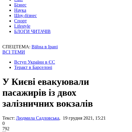
Бізнес
Наука
Шоу-бізнес
Спорт
Lifestyle
БЛОГИ ЧИТАЧІВ
СПЕЦТЕМА:
Війна в Ірані
ВСІ ТЕМИ
Вступ України в ЄС
Теракт в Барселоні
У Києві евакуювали
пасажирів із двох
залізничних вокзалів
Текст:
Людмила Садловська
, 19 грудня 2021, 15:21
0
792