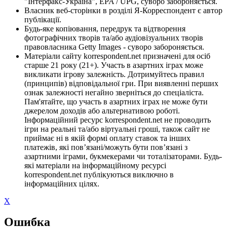
"Інтерфакс-Україна", EPA / UPG, суворо забороняється.
Власник веб-сторінки в розділі Я-Корреспондент є автор
публікації.
Будь-яке копіювання, передрук та відтворення
фотографічних творів та/або аудіовізуальних творів
правовласника Getty Images - суворо забороняється.
Матеріали сайту korrespondent.net призначені для осіб
старше 21 року (21+). Участь в азартних іграх може
викликати ігрову залежність. Дотримуйтесь правил
(принципів) відповідальної гри. При виявленні перших
ознак залежності негайно зверніться до спеціаліста.
Пам'ятайте, що участь в азартних іграх не може бути
джерелом доходів або альтернативою роботі.
Інформаційний ресурс korrespondent.net не проводить
ігри на реальні та/або віртуальні гроші, також сайт не
приймає ні в якій формі оплату ставок та інших
платежів, які пов’язані/можуть бути пов’язані з
азартними іграми, букмекерами чи тоталізаторами. Будь-
які матеріали на інформаційному ресурсі
korrespondent.net публікуються виключно в
інформаційних цілях.
X
Ошибка