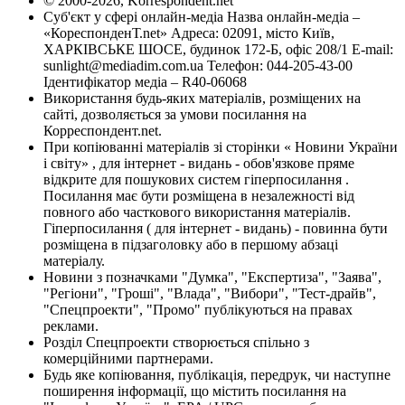
© 2000-2026, Korrespondent.net
Суб'єкт у сфері онлайн-медіа Назва онлайн-медіа –
«КореспонденТ.net» Адреса: 02091, місто Київ,
ХАРКІВСЬКЕ ШОСЕ, будинок 172-Б, офіс 208/1 E-mail:
sunlight@mediadim.com.ua
Телефон: 044-205-43-00
Ідентифікатор медіа – R40-06068
Використання будь-яких матеріалів, розміщених на
сайті, дозволяється за умови посилання на
Корреспондент.net.
При копіюванні матеріалів зі сторінки « Новини України
і світу» , для інтернет - видань - обов'язкове пряме
відкрите для пошукових систем гіперпосилання .
Посилання має бути розміщена в незалежності від
повного або часткового використання матеріалів.
Гіперпосилання ( для інтернет - видань) - повинна бути
розміщена в підзаголовку або в першому абзаці
матеріалу.
Новини з позначками "Думка", "Експертиза", "Заява",
"Регіони", "Гроші", "Влада", "Вибори", "Тест-драйв",
"Спецпроекти", "Промо" публікуються на правах
реклами.
Розділ Спецпроекти створюється спільно з
комерційними партнерами.
Будь яке копіювання, публікація, передрук, чи наступне
поширення інформації, що містить посилання на