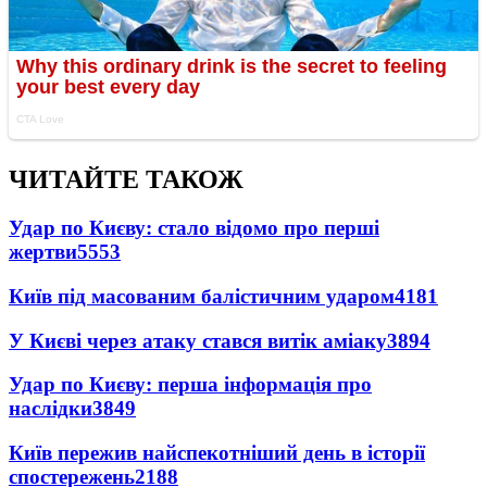
ЧИТАЙТЕ ТАКОЖ
Удар по Києву: стало відомо про перші
жертви
5553
Київ під масованим балістичним ударом
4181
У Києві через атаку стався витік аміаку
3894
Удар по Києву: перша інформація про
наслідки
3849
Київ пережив найспекотніший день в історії
спостережень
2188