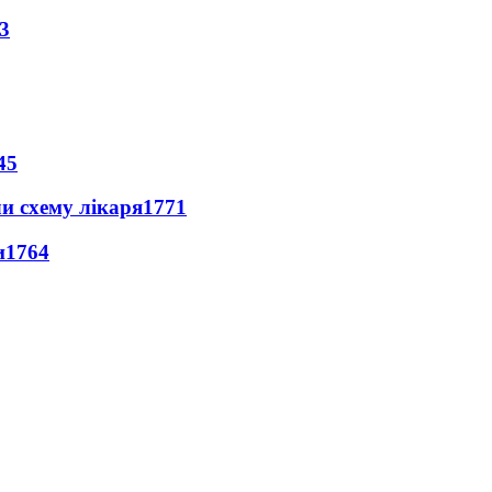
3
45
ли схему лікаря
1771
и
1764