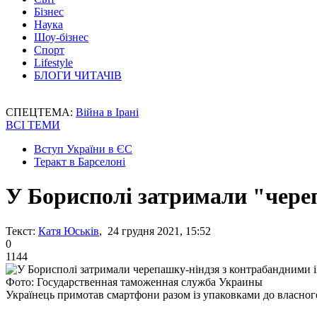
Бізнес
Наука
Шоу-бізнес
Спорт
Lifestyle
БЛОГИ ЧИТАЧІВ
СПЕЦТЕМА:
Війна в Ірані
ВСІ ТЕМИ
Вступ України в ЄС
Теракт в Барселоні
У Борисполі затримали "чере
Текст:
Катя Юськів
, 24 грудня 2021, 15:52
0
1144
Фото: Государственная таможенная служба Украины
Українець примотав смартфони разом із упаковками до власного