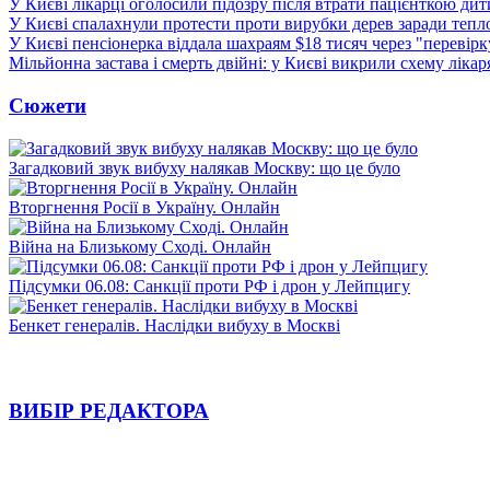
У Києві лікарці оголосили підозру після втрати пацієнткою ди
У Києві спалахнули протести проти вирубки дерев заради тепл
У Києві пенсіонерка віддала шахраям $18 тисяч через "перевір
Мільйонна застава і смерть двійні: у Києві викрили схему лікар
Сюжети
Загадковий звук вибуху налякав Москву: що це було
Вторгнення Росії в Україну. Онлайн
Війна на Близькому Сході. Онлайн
Підсумки 06.08: Санкції проти РФ і дрон у Лейпцигу
Бенкет генералів. Наслідки вибуху в Москві
ВИБІР РЕДАКТОРА