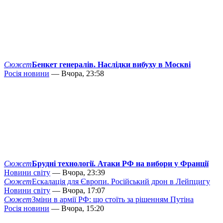
Сюжет
Бенкет генералів. Наслідки вибуху в Москві
Росія новини
— Вчора, 23:58
Сюжет
Брудні технології. Атаки РФ на вибори у Франції
Новини світу
— Вчора, 23:39
Сюжет
Ескалація для Європи. Російський дрон в Лейпцигу
Новини світу
— Вчора, 17:07
Сюжет
Зміни в армії РФ: що стоїть за рішенням Путіна
Росія новини
— Вчора, 15:20