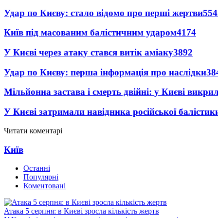
Удар по Києву: стало відомо про перші жертви
554
Київ під масованим балістичним ударом
4174
У Києві через атаку стався витік аміаку
3892
Удар по Києву: перша інформація про наслідки
38
Мільйонна застава і смерть двійні: у Києві викри
У Києві затримали навідника російської балістик
Читати коментарі
Київ
Останні
Популярні
Коментовані
Атака 5 серпня: в Києві зросла кількість жертв