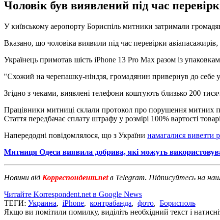
Чоловік був виявлений під час перевірк
У київському аеропорту Бориспіль митники затримали громадян
Вказано, що чоловіка виявили під час перевірки авіапасажирів,
Українець примотав шість iPhone 13 Pro Max разом із упаковкам
"Схожий на черепашку-ніндзя, громадянин привернув до себе ув
Згідно з чеками, виявлені телефони коштують близько 200 тисяч 
Працівники митниці склали протокол про порушення митних пра
Стаття передбачає сплату штрафу у розмірі 100% вартості товар
Напередодні повідомлялося, що з України
намагалися вивезти р
Митниця Одеси виявила добрива, які можуть використовуват
Новини від
Корреспондент.net
в Telegram. Підписуйтесь на на
Читайте Korrespondent.net в Google News
ТЕГИ:
Украина
,
iPhone
,
контрабанда
,
фото
,
Борисполь
Якщо ви помітили помилку, виділіть необхідний текст і натисніт