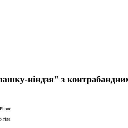
пашку-ніндзя" з контрабандни
 тіла