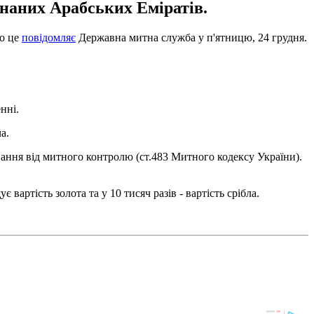
днаних Арабських Еміратів.
ро це
повідомляє
Державна митна служба у п'ятницю, 24 грудня.
нні.
а.
ання від митного контролю (ст.483 Митного кодексу України).
є вартість золота та у 10 тисяч разів - вартість срібла.