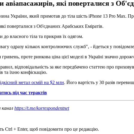
и авіапасажирів, які поверталися з Об'є
ина України, який примотав до тіла шість iPhone 13 Pro Max. П
 які поверталися з Об'єднаних Арабських Еміратів.
и до власного тіла та прикрив їх одягом.
агу одразу кількох контролюючих служб", - йдеться у повідомле
гривень, проте ринкова ціна цієї моделі в Україні значно дорожч
вил, відповідальність за яке передбачено статтею про приховув
ів та їхню конфіскацію.
ідкісний метал осмій на $2 млн
. Його вартість у 30 разів перевищу
ись під час терактів
ш канал
https://t.me/korrespondentnet
ь Ctrl + Enter, щоб повідомити про це редакцію.