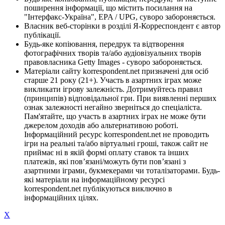
поширення інформації, що містить посилання на
"Інтерфакс-Україна", EPA / UPG, суворо забороняється.
Власник веб-сторінки в розділі Я-Корреспондент є автор
публікації.
Будь-яке копіювання, передрук та відтворення
фотографічних творів та/або аудіовізуальних творів
правовласника Getty Images - суворо забороняється.
Матеріали сайту korrespondent.net призначені для осіб
старше 21 року (21+). Участь в азартних іграх може
викликати ігрову залежність. Дотримуйтесь правил
(принципів) відповідальної гри. При виявленні перших
ознак залежності негайно зверніться до спеціаліста.
Пам'ятайте, що участь в азартних іграх не може бути
джерелом доходів або альтернативою роботі.
Інформаційний ресурс korrespondent.net не проводить
ігри на реальні та/або віртуальні гроші, також сайт не
приймає ні в якій формі оплату ставок та інших
платежів, які пов’язані/можуть бути пов’язані з
азартними іграми, букмекерами чи тоталізаторами. Будь-
які матеріали на інформаційному ресурсі
korrespondent.net публікуються виключно в
інформаційних цілях.
X