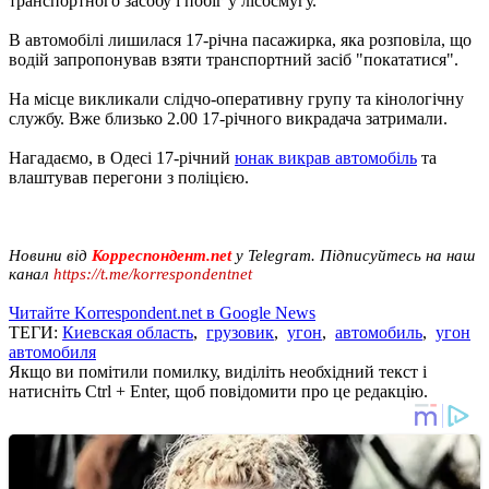
транспортного засобу і побіг у лісосмугу.
В автомобілі лишилася 17-річна пасажирка, яка розповіла, що
водій запропонував взяти транспортний засіб "покататися".
На місце викликали слідчо-оперативну групу та кінологічну
службу. Вже близько 2.00 17-річного викрадача затримали.
Нагадаємо, в Одесі 17-річний
юнак викрав автомобіль
та
влаштував перегони з поліцією.
Новини від
Корреспондент.net
у Telegram. Підписуйтесь на наш
канал
https://t.me/korrespondentnet
Читайте Korrespondent.net в Google News
ТЕГИ:
Киевская область
,
грузовик
,
угон
,
автомобиль
,
угон
автомобиля
Якщо ви помітили помилку, виділіть необхідний текст і
натисніть Ctrl + Enter, щоб повідомити про це редакцію.