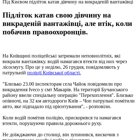
Під Києвом підліток катав дівчину на викраденій вантажівці
Підліток катав свою дівчину на
викраденій вантажівці, але втік, коли
побачив правоохоронців.
На Київщині поліцейські затримали неповнолітніх, які
викрали вантажівку. водій намагався втекти від них через
лісосмугу. Про це у неділю, 26 грудня, повідомляють у
патрульній
поліції Київської області.
"Близько 23.00 інспекторам села Чайок повідомили про
викрадення Iveco у смт Макарів. На території Бучанського
району ввели спеціальну операцію "Перехоплення". Близько
опівночі, на 32 км автодороги Київ – Чоп патрульні помітили
авто, яке підпадало під орієнтування", - розповіли.
Коли водій помітив поліцію, прискорився та намагався
втекти, порушуючи правила дорожнього руху.
Не доїжджаючи до столиці, він зупинився, вискочив з