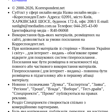
© 2000-2026, Korrespondent.net
Суб'єкт у сфері онлайн-медіа Назва онлайн-медіа –
«КореспонденТ.net» Адреса: 02091, місто Київ,
ХАРКІВСЬКЕ ШОСЕ, будинок 172-Б, офіс 208/1 E-mail:
sunlight@mediadim.com.ua
Телефон: 044-205-43-00
Ідентифікатор медіа – R40-06068
Використання будь-яких матеріалів, розміщених на
сайті, дозволяється за умови посилання на
Корреспондент.net.
При копіюванні матеріалів зі сторінки « Новини України
і світу» , для інтернет - видань - обов'язкове пряме
відкрите для пошукових систем гіперпосилання .
Посилання має бути розміщена в незалежності від
повного або часткового використання матеріалів.
Гіперпосилання ( для інтернет - видань) - повинна бути
розміщена в підзаголовку або в першому абзаці
матеріалу.
Новини з позначками "Думка", "Експертиза", "Заява",
"Регіони", "Гроші", "Влада", "Вибори", "Тест-драйв",
"Спецпроекти", "Промо" публікуються на правах
реклами.
Розділ Спецпроекти створюється спільно з
комерційними партнерами.
Будь яке копіювання, публікація, передрук, чи наступне