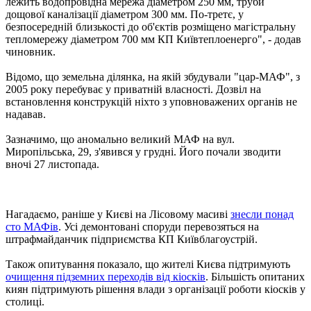
лежить водопровідна мережа діаметром 250 мм, труби
дощової каналізації діаметром 300 мм. По-третє, у
безпосередній близькості до об'єктів розміщено магістральну
тепломережу діаметром 700 мм КП Київтеплоенерго", - додав
чиновник.
Відомо, що земельна ділянка, на якій збудували "цар-МАФ", з
2005 року перебуває у приватній власності. Дозвіл на
встановлення конструкцій ніхто з уповноважених органів не
надавав.
Зазначимо, що аномально великий МАФ на вул.
Миропільська, 29, з'явився у грудні. Його почали зводити
вночі 27 листопада.
Нагадаємо, раніше у Києві на Лісовому масиві
знесли понад
сто МАФів
. Усі демонтовані споруди перевозяться на
штрафмайданчик підприємства КП Київблагоустрій.
Також опитування показало, що жителі Києва підтримують
очищення підземних переходів від кіосків
. Більшість опитаних
киян підтримують рішення влади з організації роботи кіосків у
столиці.