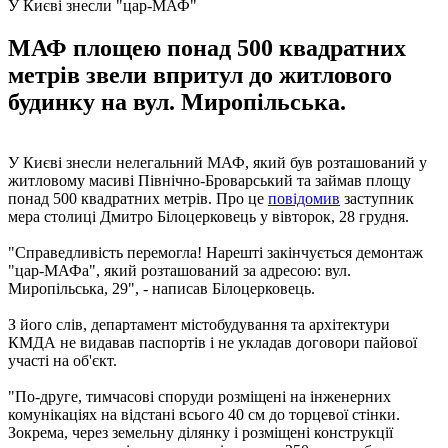
У Києві знесли "цар-МАФ"
МАФ площею понад 500 квадратних
метрів звели впритул до житлового
будинку на вул. Миропільська.
У Києві знесли нелегальний МАФ, який був розташований у
житловому масиві Північно-Броварський та займав площу
понад 500 квадратних метрів. Про це
повідомив
заступник
мера столиці Дмитро Білоцерковець у вівторок, 28 грудня.
"Справедливість перемогла! Нарешті закінчується демонтаж
"цар-МАФа", який розташований за адресою: вул.
Миропільська, 29", - написав Білоцерковець.
З його слів, департамент містобудування та архітектури
КМДА не видавав паспортів і не укладав договори пайової
участі на об'єкт.
"По-друге, тимчасові споруди розміщені на інженерних
комунікаціях на відстані всього 40 см до торцевої стінки.
Зокрема, через земельну ділянку і розміщені конструкції