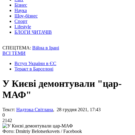
Бізнес
Наука
Шоу-бізнес
Спорт
Lifestyle
БЛОГИ ЧИТАЧІВ
СПЕЦТЕМА:
Війна в Ірані
ВСІ ТЕМИ
Вступ України в ЄС
Теракт в Барселоні
У Києві демонтували "цар-
МАФ"
Текст:
Надтока Світлана
, 28 грудня 2021, 17:43
0
2142
Фото: Dmitriy Belotserkovets / Facebook