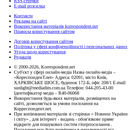
RSS-стрічки
E-mail розсилка
Контакти
Реклама на сайті
Використання матеріалів korrespondent.net
Правила користування сайтом
Договір користування сайтом
Політика у сфері конфіденційності і персональних даних
Угода щодо користування
Редакція
© 2000-2026, Korrespondent.net
Суб'єкт у сфері онлайн-медіа Назва онлайн-медіа –
«КореспонденТ.net» Адреса: 02091, місто Київ,
ХАРКІВСЬКЕ ШОСЕ, будинок 172-Б, офіс 208/1 E-mail:
sunlight@mediadim.com.ua
Телефон: 044-205-43-00
Ідентифікатор медіа – R40-06068
Використання будь-яких матеріалів, розміщених на
сайті, дозволяється за умови посилання на
Корреспондент.net.
При копіюванні матеріалів зі сторінки « Новини України
і світу» , для інтернет - видань - обов'язкове пряме
відкрите для пошукових систем гіперпосилання .
Посилання має бути розміщена в незалежності від