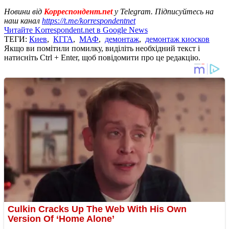
Новини від
Корреспондент.net
у Telegram. Підписуйтесь на
наш канал
https://t.me/korrespondentnet
Читайте Korrespondent.net в Google News
ТЕГИ:
Киев
,
КГГА
,
МАФ
,
демонтаж
,
демонтаж киосков
Якщо ви помітили помилку, виділіть необхідний текст і
натисніть Ctrl + Enter, щоб повідомити про це редакцію.