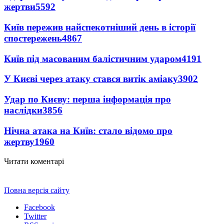
жертви
5592
Київ пережив найспекотніший день в історії
спостережень
4867
Київ під масованим балістичним ударом
4191
У Києві через атаку стався витік аміаку
3902
Удар по Києву: перша інформація про
наслідки
3856
Нічна атака на Київ: стало відомо про
жертву
1960
Читати коментарі
Повна версія сайту
Facebook
Twitter