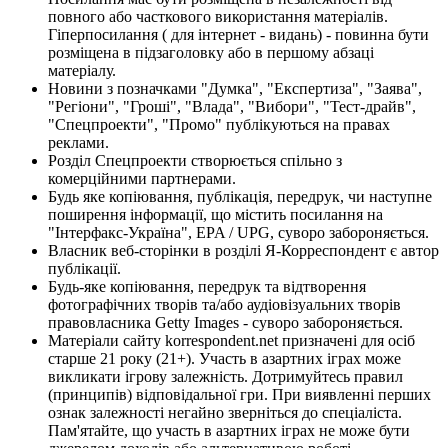
повного або часткового використання матеріалів.
Гіперпосилання ( для інтернет - видань) - повинна бути
розміщена в підзаголовку або в першому абзаці
матеріалу.
Новини з позначками "Думка", "Експертиза", "Заява",
"Регіони", "Гроші", "Влада", "Вибори", "Тест-драйв",
"Спецпроекти", "Промо" публікуються на правах
реклами.
Розділ Спецпроекти створюється спільно з
комерційними партнерами.
Будь яке копіювання, публікація, передрук, чи наступне
поширення інформації, що містить посилання на
"Інтерфакс-Україна", EPA / UPG, суворо забороняється.
Власник веб-сторінки в розділі Я-Корреспондент є автор
публікації.
Будь-яке копіювання, передрук та відтворення
фотографічних творів та/або аудіовізуальних творів
правовласника Getty Images - суворо забороняється.
Матеріали сайту korrespondent.net призначені для осіб
старше 21 року (21+). Участь в азартних іграх може
викликати ігрову залежність. Дотримуйтесь правил
(принципів) відповідальної гри. При виявленні перших
ознак залежності негайно зверніться до спеціаліста.
Пам'ятайте, що участь в азартних іграх не може бути