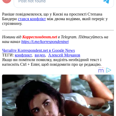
Раніше повідомлялося, що у Києві на проспекті Степана
Бандери
стався конфлікт
між двома водіями, який переріс у
стрілянину.
Новини від
Корреспондент.net
в Telegram. Підписуйтесь на
наш канал
https://t.me/korrespondentnet
Читайте Korrespondent.net в Google News
ТЕГИ:
конфликт
,
видео
,
Алексей Мочанов
Якщо ви помітили помилку, виділіть необхідний текст і
натисніть Ctrl + Enter, щоб повідомити про це редакцію.