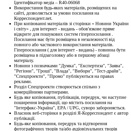
Ідентифікатор медіа – R40-06068
Використання будь-яких матеріалів, розміщених на
сайті, дозволяється за умови посилання на
Корреспондент.net.
При копіюванні матеріалів зі сторінки « Новини України
і світу» , для інтернет - видань - обов'язкове пряме
відкрите для пошукових систем гіперпосилання .
Посилання має бути розміщена в незалежності від
повного або часткового використання матеріалів.
Гіперпосилання ( для інтернет - видань) - повинна бути
розміщена в підзаголовку або в першому абзаці
матеріалу.
Новини з позначками "Думка", "Експертиза", "Заява",
"Регіони", "Гроші", "Влада", "Вибори", "Тест-драйв",
"Спецпроекти", "Промо" публікуються на правах
реклами.
Розділ Спецпроекти створюється спільно з
комерційними партнерами.
Будь яке копіювання, публікація, передрук, чи наступне
поширення інформації, що містить посилання на
"Інтерфакс-Україна", EPA / UPG, суворо забороняється.
Власник веб-сторінки в розділі Я-Корреспондент є автор
публікації.
Будь-яке копіювання, передрук та відтворення
фотографічних творів та/або аудіовізуальних творів