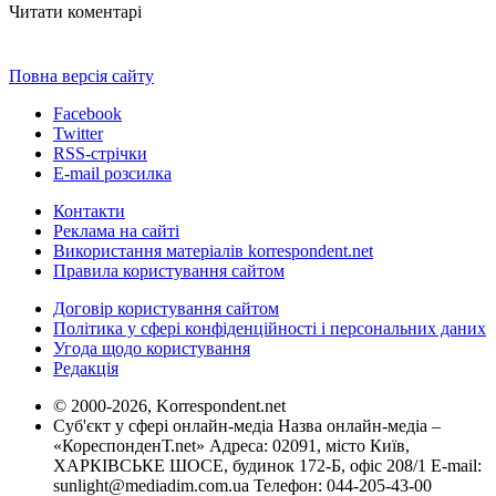
Читати коментарі
Повна версія сайту
Facebook
Twitter
RSS-стрічки
E-mail розсилка
Контакти
Реклама на сайті
Використання матеріалів korrespondent.net
Правила користування сайтом
Договір користування сайтом
Політика у сфері конфіденційності і персональних даних
Угода щодо користування
Редакція
© 2000-2026, Korrespondent.net
Суб'єкт у сфері онлайн-медіа Назва онлайн-медіа –
«КореспонденТ.net» Адреса: 02091, місто Київ,
ХАРКІВСЬКЕ ШОСЕ, будинок 172-Б, офіс 208/1 E-mail:
sunlight@mediadim.com.ua
Телефон: 044-205-43-00