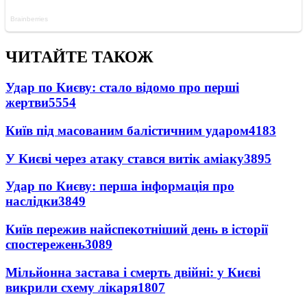
ЧИТАЙТЕ ТАКОЖ
Удар по Києву: стало відомо про перші
жертви
5554
Київ під масованим балістичним ударом
4183
У Києві через атаку стався витік аміаку
3895
Удар по Києву: перша інформація про
наслідки
3849
Київ пережив найспекотніший день в історії
спостережень
3089
Мільйонна застава і смерть двійні: у Києві
викрили схему лікаря
1807