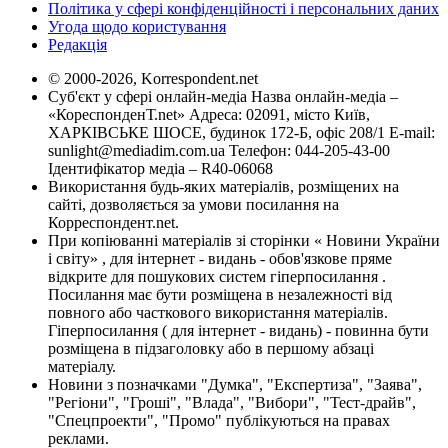
Політика у сфері конфіденційності і персональних даних
Угода щодо користування
Редакція
© 2000-2026, Korrespondent.net
Суб'єкт у сфері онлайн-медіа Назва онлайн-медіа –
«КореспонденТ.net» Адреса: 02091, місто Київ,
ХАРКІВСЬКЕ ШОСЕ, будинок 172-Б, офіс 208/1 E-mail:
sunlight@mediadim.com.ua
Телефон: 044-205-43-00
Ідентифікатор медіа – R40-06068
Використання будь-яких матеріалів, розміщених на
сайті, дозволяється за умови посилання на
Корреспондент.net.
При копіюванні матеріалів зі сторінки « Новини України
і світу» , для інтернет - видань - обов'язкове пряме
відкрите для пошукових систем гіперпосилання .
Посилання має бути розміщена в незалежності від
повного або часткового використання матеріалів.
Гіперпосилання ( для інтернет - видань) - повинна бути
розміщена в підзаголовку або в першому абзаці
матеріалу.
Новини з позначками "Думка", "Експертиза", "Заява",
"Регіони", "Гроші", "Влада", "Вибори", "Тест-драйв",
"Спецпроекти", "Промо" публікуються на правах
реклами.