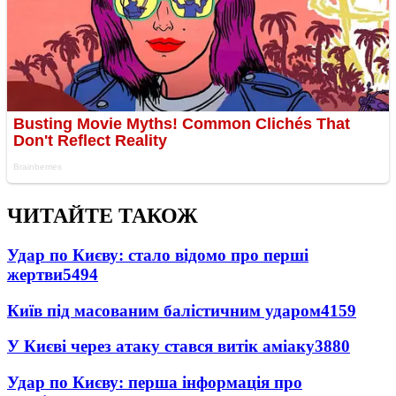
ЧИТАЙТЕ ТАКОЖ
Удар по Києву: стало відомо про перші
жертви
5494
Київ під масованим балістичним ударом
4159
У Києві через атаку стався витік аміаку
3880
Удар по Києву: перша інформація про