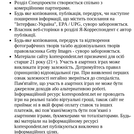
Розділ Спецпроекти створюється спільно з
комерційними партнерами.
Будь яке копіювання, публікація, передрук, чи наступне
поширення інформації, що містить посилання на
"Інтерфакс-Україна", EPA / UPG, суворо забороняється.
Власник веб-сторінки в розділі Я-Корреспондент є автор
публікації.
Будь-яке копіювання, передрук та відтворення
фотографічних творів та/або аудіовізуальних творів
правовласника Getty Images - суворо забороняється.
Матеріали сайту korrespondent.net призначені для осіб
старше 21 року (21+). Участь в азартних іграх може
викликати ігрову залежність. Дотримуйтесь правил
(принципів) відповідальної гри. При виявленні перших
ознак залежності негайно зверніться до спеціаліста.
Пам'ятайте, що участь в азартних іграх не може бути
джерелом доходів або альтернативою роботі.
Інформаційний ресурс korrespondent.net не проводить
ігри на реальні та/або віртуальні гроші, також сайт не
приймає ні в якій формі оплату ставок та інших
платежів, які пов’язані/можуть бути пов’язані з
азартними іграми, букмекерами чи тоталізаторами. Будь-
які матеріали на інформаційному ресурсі
korrespondent.net публікуються виключно в
інформаційних цілях.