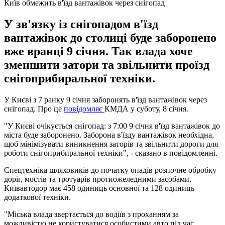
Київ обмежить в'їзд вантажівок через снігопад
У зв'язку із снігопадом в'їзд
вантажівок до столиці буде заборонено
вже вранці 9 січня. Так влада хоче
зменшити затори та звільнити проїзд
снігоприбиральної техніки.
У Києві з 7 ранку 9 січня заборонять в'їзд вантажівок через
снігопад. Про це
повідомляє
КМДА у суботу, 8 січня.
"У Києві очікується снігопад: з 7:00 9 січня в'їзд вантажівок до
міста буде заборонено. Заборона в'їзду вантажівок необхідна,
щоб мінімізувати виникнення заторів та звільнити дороги для
роботи снігоприбиральної техніки", - сказано в повідомленні.
Спецтехніка шляховиків до початку опадів розпочне обробку
доріг, мостів та тротуарів протиожеледними засобами.
Київавтодор має 458 одиниць основної та 128 одиниць
додаткової техніки.
"Міська влада звертається до водіїв з проханням за
можливістю не користуватися особистими авто під час