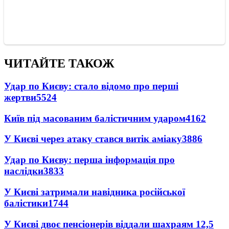
ЧИТАЙТЕ ТАКОЖ
Удар по Києву: стало відомо про перші
жертви
5524
Київ під масованим балістичним ударом
4162
У Києві через атаку стався витік аміаку
3886
Удар по Києву: перша інформація про
наслідки
3833
У Києві затримали навідника російської
балістики
1744
У Києві двоє пенсіонерів віддали шахраям 12,5