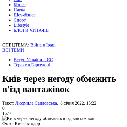
Бізнес
Наука
Шоу-бізнес
Спорт
Lifestyle
БЛОГИ ЧИТАЧІВ
СПЕЦТЕМА:
Війна в Ірані
ВСІ ТЕМИ
Вступ України в ЄС
Теракт в Барселоні
Київ через негоду обмежить
в'їзд вантажівок
Текст:
Людмила Садловська
, 8 січня 2022, 15:22
0
1577
Фото: Киевавтодор