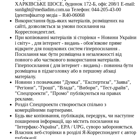
ХАРКІВСЬКЕ ШОСЕ, будинок 172-Б, офіс 208/1 E-mail:
sunlight@mediadim.com.ua
Телефон: 044-205-43-00
Ідентифікатор медіа – R40-06068
Використання будь-яких матеріалів, розміщених на
сайті, дозволяється за умови посилання на
Корреспондент.net.
При копіюванні матеріалів зі сторінки « Новини України
і світу» , для інтернет - видань - обов'язкове пряме
відкрите для пошукових систем гіперпосилання .
Посилання має бути розміщена в незалежності від
повного або часткового використання матеріалів.
Гіперпосилання ( для інтернет - видань) - повинна бути
розміщена в підзаголовку або в першому абзаці
матеріалу.
Новини з позначками "Думка", "Експертиза", "Заява",
"Регіони", "Гроші", "Влада", "Вибори", "Тест-драйв",
"Спецпроекти", "Промо" публікуються на правах
реклами.
Розділ Спецпроекти створюється спільно з
комерційними партнерами.
Будь яке копіювання, публікація, передрук, чи наступне
поширення інформації, що містить посилання на
"Інтерфакс-Україна", EPA / UPG, суворо забороняється.
Власник веб-сторінки в розділі Я-Корреспондент є автор
публікації.