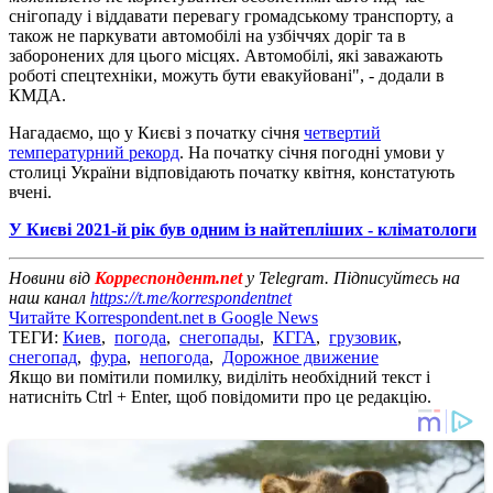
снігопаду і віддавати перевагу громадському транспорту, а
також не паркувати автомобілі на узбіччях доріг та в
заборонених для цього місцях. Автомобілі, які заважають
роботі спецтехніки, можуть бути евакуйовані", - додали в
КМДА.
Нагадаємо, що у Києві з початку січня
четвертий
температурний рекорд
. На початку січня погодні умови у
столиці України відповідають початку квітня, констатують
вчені.
У Києві 2021-й рік був одним із найтепліших - кліматологи
Новини від
Корреспондент.net
у Telegram. Підписуйтесь на
наш канал
https://t.me/korrespondentnet
Читайте Korrespondent.net в Google News
ТЕГИ:
Киев
,
погода
,
снегопады
,
КГГА
,
грузовик
,
снегопад
,
фура
,
непогода
,
Дорожное движение
Якщо ви помітили помилку, виділіть необхідний текст і
натисніть Ctrl + Enter, щоб повідомити про це редакцію.