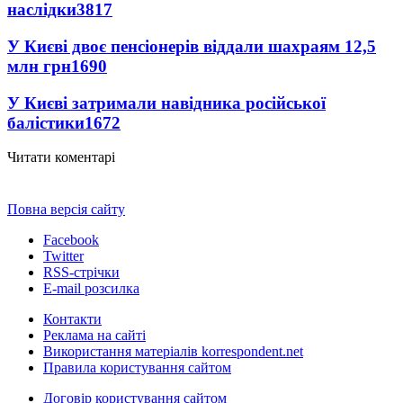
наслідки
3817
У Києві двоє пенсіонерів віддали шахраям 12,5
млн грн
1690
У Києві затримали навідника російської
балістики
1672
Читати коментарі
Повна версія сайту
Facebook
Twitter
RSS-стрічки
E-mail розсилка
Контакти
Реклама на сайті
Використання матеріалів korrespondent.net
Правила користування сайтом
Договір користування сайтом