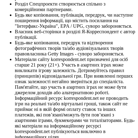
Розділ Спецпроекти створюється спільно з
комерційними партнерами.
Будь яке копіювання, публікація, передрук, чи наступне
поширення інформації, що містить посилання на
"Інтерфакс-Україна", EPA / UPG, суворо забороняється.
Власник веб-сторінки в розділі Я-Корреспондент є автор
публікації.
Будь-яке копіювання, передрук та відтворення
фотографічних творів та/або аудіовізуальних творів
правовласника Getty Images - суворо забороняється.
Матеріали сайту korrespondent.net призначені для осіб
старше 21 року (21+). Участь в азартних іграх може
викликати ігрову залежність. Дотримуйтесь правил
(принципів) відповідальної гри. При виявленні перших
ознак залежності негайно зверніться до спеціаліста.
Пам'ятайте, що участь в азартних іграх не може бути
джерелом доходів або альтернативою роботі.
Інформаційний ресурс korrespondent.net не проводить
ігри на реальні та/або віртуальні гроші, також сайт не
приймає ні в якій формі оплату ставок та інших
платежів, які пов’язані/можуть бути пов’язані з
азартними іграми, букмекерами чи тоталізаторами. Будь-
які матеріали на інформаційному ресурсі
korrespondent.net публікуються виключно в
інформаційних цілях.