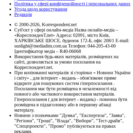
Політика у сфері конфіденційності і персональних даних
Угода щодо користування
Редакція
© 2000-2026, Korrespondent.net
Суб'єкт у сфері онлайн-медіа Назва онлайн-медіа –
«КореспонденТ.net» Адреса: 02091, місто Київ,
ХАРКІВСЬКЕ ШОСЕ, будинок 172-Б, офіс 208/1 E-mail:
sunlight@mediadim.com.ua
Телефон: 044-205-43-00
Ідентифікатор медіа – R40-06068
Використання будь-яких матеріалів, розміщених на
сайті, дозволяється за умови посилання на
Корреспондент.net.
При копіюванні матеріалів зі сторінки « Новини України
і світу» , для інтернет - видань - обов'язкове пряме
відкрите для пошукових систем гіперпосилання .
Посилання має бути розміщена в незалежності від
повного або часткового використання матеріалів.
Гіперпосилання ( для інтернет - видань) - повинна бути
розміщена в підзаголовку або в першому абзаці
матеріалу.
Новини з позначками "Думка", "Експертиза", "Заява",
"Регіони", "Гроші", "Влада", "Вибори", "Тест-драйв",
"Спецпроекти", "Промо" публікуються на правах
реклами.