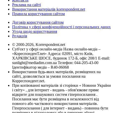
Контакти
Реклама на сайті
Використання матеріалів korrespondent.net
Правила користування сайтом
Договір користування сайтом
Політика у сфері конфіденційності і персональних даних
Угода щодо користування
Редакція
© 2000-2026, Korrespondent.net
Суб'єкт у сфері онлайн-медіа Назва онлайн-медіа –
«КореспонденТ.net» Адреса: 02091, місто Київ,
ХАРКІВСЬКЕ ШОСЕ, будинок 172-Б, офіс 208/1 E-mail:
sunlight@mediadim.com.ua
Телефон: 044-205-43-00
Ідентифікатор медіа – R40-06068
Використання будь-яких матеріалів, розміщених на
сайті, дозволяється за умови посилання на
Корреспондент.net.
При копіюванні матеріалів зі сторінки « Новини України
і світу» , для інтернет - видань - обов'язкове пряме
відкрите для пошукових систем гіперпосилання .
Посилання має бути розміщена в незалежності від
повного або часткового використання матеріалів.
Гіперпосилання ( для інтернет - видань) - повинна бути
розміщена в підзаголовку або в першому абзаці