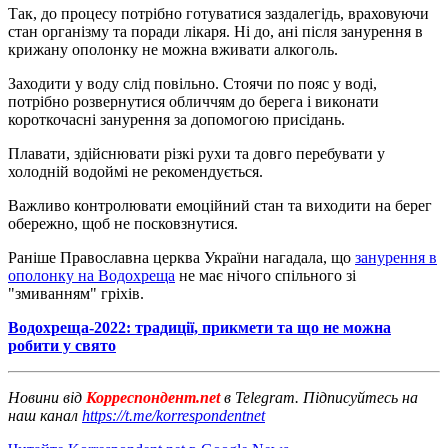
Так, до процесу потрібно готуватися заздалегідь, враховуючи
стан організму та поради лікаря. Ні до, ані після занурення в
крижану ополонку не можна вживати алкоголь.
Заходити у воду слід повільно. Стоячи по пояс у воді,
потрібно розвернутися обличчям до берега і виконати
короткочасні занурення за допомогою присідань.
Плавати, здійснювати різкі рухи та довго перебувати у
холодній водоймі не рекомендується.
Важливо контролювати емоційний стан та виходити на берег
обережно, щоб не посковзнутися.
Раніше Православна церква України нагадала, що
занурення в
ополонку на Водохреща
не має нічого спільного зі
"змиванням" гріхів.
Водохреща-2022: традиції, прикмети та що не можна
робити у свято
Новини від
Корреспондент.net
в Telegram. Підписуйтесь на
наш канал
https://t.me/korrespondentnet