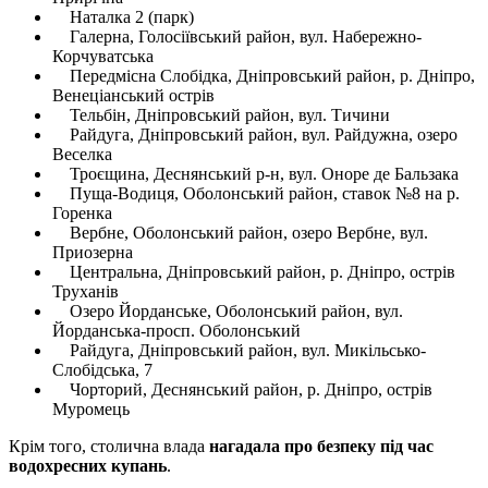
Наталка 2 (парк)
Галерна, Голосіївський район, вул. Набережно-
Корчуватська
Передмісна Слобідка, Дніпровський район, р. Дніпро,
Венеціанський острів
Тельбін, Дніпровський район, вул. Тичини
Райдуга, Дніпровський район, вул. Райдужна, озеро
Веселка
Троєщина, Деснянський р-н, вул. Оноре де Бальзака
Пуща-Водиця, Оболонський район, ставок №8 на р.
Горенка
Вербне, Оболонський район, озеро Вербне, вул.
Приозерна
Центральна, Дніпровський район, р. Дніпро, острів
Труханів
Озеро Йорданське, Оболонський район, вул.
Йорданська-просп. Оболонський
Райдуга, Дніпровський район, вул. Микільсько-
Слобідська, 7
Чорторий, Деснянський район, р. Дніпро, острів
Муромець
Крім того, столична влада
нагадала про безпеку під час
водохресних купань
.