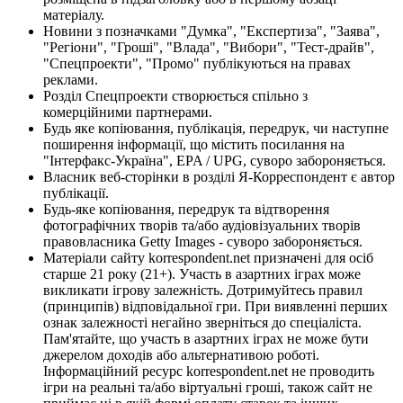
матеріалу.
Новини з позначками "Думка", "Експертиза", "Заява",
"Регіони", "Гроші", "Влада", "Вибори", "Тест-драйв",
"Спецпроекти", "Промо" публікуються на правах
реклами.
Розділ Спецпроекти створюється спільно з
комерційними партнерами.
Будь яке копіювання, публікація, передрук, чи наступне
поширення інформації, що містить посилання на
"Інтерфакс-Україна", EPA / UPG, суворо забороняється.
Власник веб-сторінки в розділі Я-Корреспондент є автор
публікації.
Будь-яке копіювання, передрук та відтворення
фотографічних творів та/або аудіовізуальних творів
правовласника Getty Images - суворо забороняється.
Матеріали сайту korrespondent.net призначені для осіб
старше 21 року (21+). Участь в азартних іграх може
викликати ігрову залежність. Дотримуйтесь правил
(принципів) відповідальної гри. При виявленні перших
ознак залежності негайно зверніться до спеціаліста.
Пам'ятайте, що участь в азартних іграх не може бути
джерелом доходів або альтернативою роботі.
Інформаційний ресурс korrespondent.net не проводить
ігри на реальні та/або віртуальні гроші, також сайт не