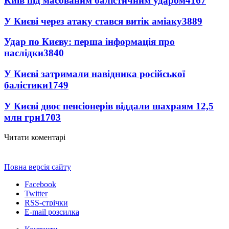
Київ під масованим балістичним ударом
4167
У Києві через атаку стався витік аміаку
3889
Удар по Києву: перша інформація про
наслідки
3840
У Києві затримали навідника російської
балістики
1749
У Києві двоє пенсіонерів віддали шахраям 12,5
млн грн
1703
Читати коментарі
Повна версія сайту
Facebook
Twitter
RSS-стрічки
E-mail розсилка