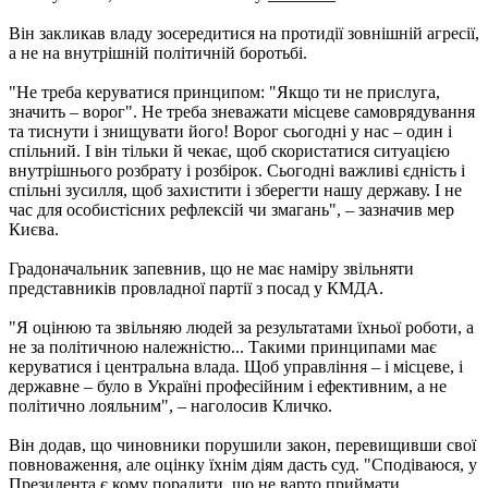
Він закликав владу зосередитися на протидії зовнішній агресії,
а не на внутрішній політичній боротьбі.
"Не треба керуватися принципом: "Якщо ти не прислуга,
значить – ворог". Не треба зневажати місцеве самоврядування
та тиснути і знищувати його! Ворог сьогодні у нас – один і
спільний. І він тільки й чекає, щоб скористатися ситуацією
внутрішнього розбрату і розбірок. Сьогодні важливі єдність і
спільні зусилля, щоб захистити і зберегти нашу державу. І не
час для особистісних рефлексій чи змагань", – зазначив мер
Києва.
Градоначальник запевнив, що не має наміру звільняти
представників провладної партії з посад у КМДА.
"Я оцінюю та звільняю людей за результатами їхньої роботи, а
не за політичною належністю... Такими принципами має
керуватися і центральна влада. Щоб управління – і місцеве, і
державне – було в Україні професійним і ефективним, а не
політично лояльним", – наголосив Кличко.
Він додав, що чиновники порушили закон, перевищивши свої
повноваження, але оцінку їхнім діям дасть суд. "Сподіваюся, у
Президента є кому порадити, що не варто приймати