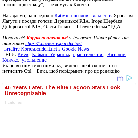
пропозицію уряду", – резюмував Кличко.
Нагадаємо, напередодні
Кабмін погодив звільнення
Ярослава
Лагути з посади голови Дарницької РДА, Ігоря Щербака –
Дніпровської РДА, Олега Горяги – Шевченківської РДА.
Новини від
Корреспондент.net
у Telegram. Підписуйтесь на
наш канал
https://t.me/korrespondentnet
Читайте Korrespondent.net в Google News
ТЕГИ:
Киев
,
Кабмин Украины
,
правительство
,
Виталий
Кличко
,
увольнение
Якщо ви помітили помилку, виділіть необхідний текст і
натисніть Ctrl + Enter, щоб повідомити про це редакцію.