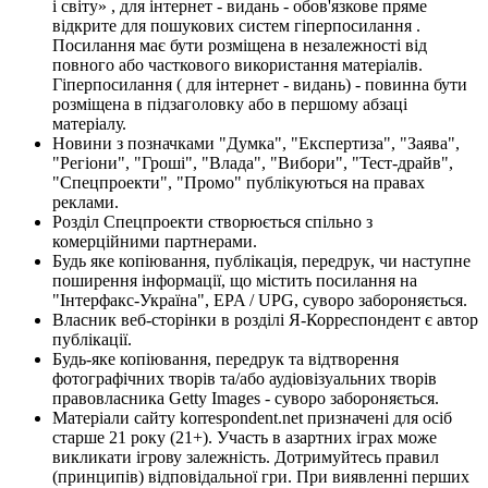
і світу» , для інтернет - видань - обов'язкове пряме
відкрите для пошукових систем гіперпосилання .
Посилання має бути розміщена в незалежності від
повного або часткового використання матеріалів.
Гіперпосилання ( для інтернет - видань) - повинна бути
розміщена в підзаголовку або в першому абзаці
матеріалу.
Новини з позначками "Думка", "Експертиза", "Заява",
"Регіони", "Гроші", "Влада", "Вибори", "Тест-драйв",
"Спецпроекти", "Промо" публікуються на правах
реклами.
Розділ Спецпроекти створюється спільно з
комерційними партнерами.
Будь яке копіювання, публікація, передрук, чи наступне
поширення інформації, що містить посилання на
"Інтерфакс-Україна", EPA / UPG, суворо забороняється.
Власник веб-сторінки в розділі Я-Корреспондент є автор
публікації.
Будь-яке копіювання, передрук та відтворення
фотографічних творів та/або аудіовізуальних творів
правовласника Getty Images - суворо забороняється.
Матеріали сайту korrespondent.net призначені для осіб
старше 21 року (21+). Участь в азартних іграх може
викликати ігрову залежність. Дотримуйтесь правил
(принципів) відповідальної гри. При виявленні перших