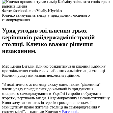
Фото: facebook.com/Vitaliy.Klychko
Кличко звинуватив владу у придушенні місцевого
самоврядування
Уряд узгодив звільнення трьох
керівників райдержадміністрацій
столиці. Кличко вважає рішення
незаконним.
Мер Києва Віталій Кличко розкритикував рішення Кабміну
про звільнення голів трьох районних адміністрацій столиці.
Рішення уряду він назвав неконституційним.
"З політичного ж погляду скажу одне: таким "рішенням"
члени уряду приєдналися до кампанії із придушення
місцевого самоврядування в Україні і спроби побудувати
жорстку вертикаль влади. Недемократичну і неконституційну.
Киян хочу запевнити: інтересів громади я не здам. І
захищатиму право жителів столиці на самоврядування у
своєму місті", – написав Кличко у
Facebook
.