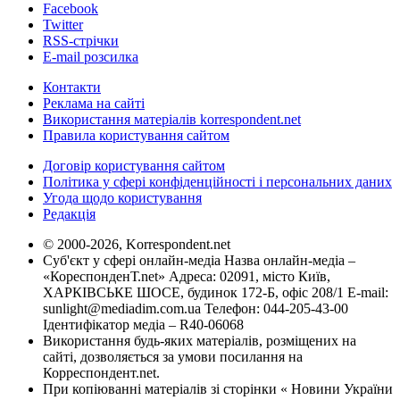
Facebook
Twitter
RSS-стрічки
E-mail розсилка
Контакти
Реклама на сайті
Використання матеріалів korrespondent.net
Правила користування сайтом
Договір користування сайтом
Політика у сфері конфіденційності і персональних даних
Угода щодо користування
Редакція
© 2000-2026, Korrespondent.net
Суб'єкт у сфері онлайн-медіа Назва онлайн-медіа –
«КореспонденТ.net» Адреса: 02091, місто Київ,
ХАРКІВСЬКЕ ШОСЕ, будинок 172-Б, офіс 208/1 E-mail:
sunlight@mediadim.com.ua
Телефон: 044-205-43-00
Ідентифікатор медіа – R40-06068
Використання будь-яких матеріалів, розміщених на
сайті, дозволяється за умови посилання на
Корреспондент.net.
При копіюванні матеріалів зі сторінки « Новини України