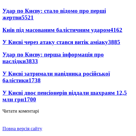
Удар по Києву: стало відомо про перші
жертви
5521
Київ під масованим балістичним ударом
4162
У Києві через атаку стався витік аміаку
3885
Удар по Києву: перша інформація про
наслідки
3833
У Києві затримали навідника російської
балістики
1738
У Києві двоє пенсіонерів віддали шахраям 12,5
млн грн
1700
Читати коментарі
Повна версія сайту