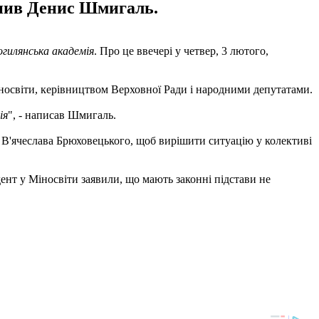
внив Денис Шмигаль.
гилянська академія
. Про це ввечері у четвер, 3 лютого,
іносвіти, керівництвом Верховної Ради і народними депутатами.
ія
", - написав Шмигаль.
у В'ячеслава Брюховецького, щоб вирішити ситуацію у колективі
дент у Міносвіти заявили, що мають законні підстави не