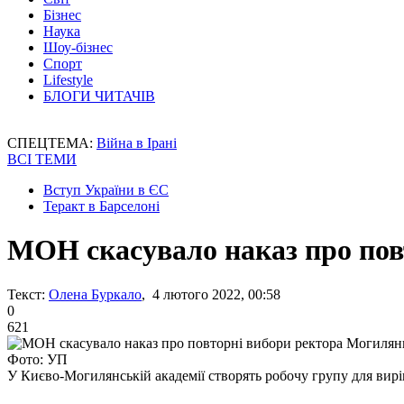
Бізнес
Наука
Шоу-бізнес
Спорт
Lifestyle
БЛОГИ ЧИТАЧІВ
СПЕЦТЕМА:
Війна в Ірані
ВСІ ТЕМИ
Вступ України в ЄС
Теракт в Барселоні
МОН скасувало наказ про пов
Текст:
Олена Буркало
, 4 лютого 2022, 00:58
0
621
Фото: УП
У Києво-Могилянській академії створять робочу групу для вир