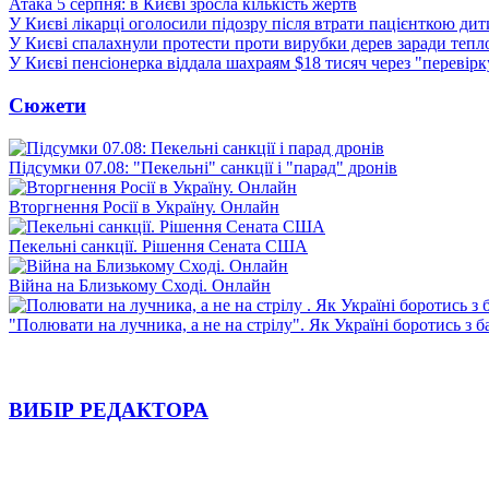
Атака 5 серпня: в Києві зросла кількість жертв
У Києві лікарці оголосили підозру після втрати пацієнткою ди
У Києві спалахнули протести проти вирубки дерев заради тепл
У Києві пенсіонерка віддала шахраям $18 тисяч через "перевір
Сюжети
Підсумки 07.08: "Пекельні" санкції і "парад" дронів
Вторгнення Росії в Україну. Онлайн
Пекельні санкції. Рішення Сената США
Війна на Близькому Сході. Онлайн
"Полювати на лучника, а не на стрілу". Як Україні боротись з 
ВИБІР РЕДАКТОРА