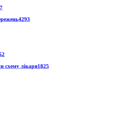
7
ережень
4293
52
ли схему лікаря
1825