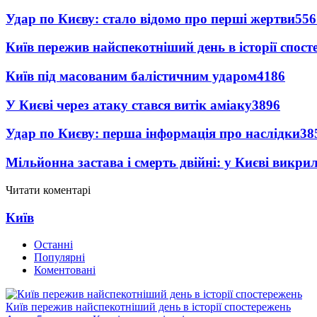
Удар по Києву: стало відомо про перші жертви
556
Київ пережив найспекотніший день в історії спост
Київ під масованим балістичним ударом
4186
У Києві через атаку стався витік аміаку
3896
Удар по Києву: перша інформація про наслідки
38
Мільйонна застава і смерть двійні: у Києві викри
Читати коментарі
Київ
Останні
Популярні
Коментовані
Київ пережив найспекотніший день в історії спостережень