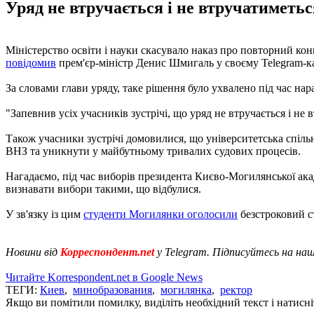
Уряд не втручається і не втручатиметь
Міністерство освіти і науки скасувало наказ про повторний ко
повідомив
прем'єр-міністр Денис Шмигаль у своєму Telegram-ка
За словами глави уряду, таке рішення було ухвалено під час н
"Запевнив усіх учасників зустрічі, що уряд не втручається і н
Також учасники зустрічі домовилися, що університетська спіль
ВНЗ та уникнути у майбутньому тривалих судових процесів.
Нагадаємо, під час виборів президента Києво-Могилянської ака
визнавати вибори такими, що відбулися.
У зв'язку із цим
студенти Могилянки оголосили
безстроковий с
Новини від
Корреспондент.net
у Telegram. Підписуйтесь на на
Читайте Korrespondent.net в Google News
ТЕГИ:
Киев
,
минобразования
,
могилянка
,
ректор
Якщо ви помітили помилку, виділіть необхідний текст і натисніт