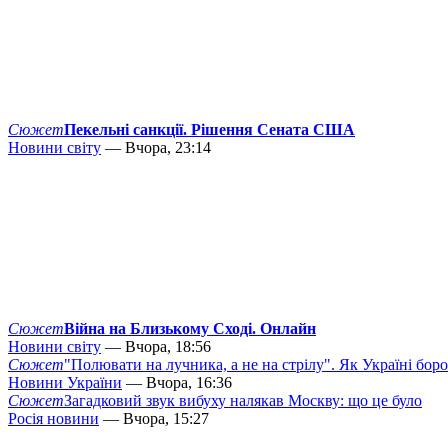
Сюжет
Пекельні санкції. Рішення Сената США
Новини світу
— Вчора, 23:14
Сюжет
Війна на Близькому Сході. Онлайн
Новини світу
— Вчора, 18:56
Сюжет
"Полювати на лучника, а не на стрілу". Як Україні бор
Новини України
— Вчора, 16:36
Сюжет
Загадковий звук вибуху налякав Москву: що це було
Росія новини
— Вчора, 15:27