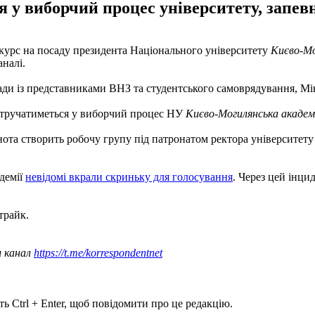
ся у виборчий процес університету, запе
нкурс на посаду президента Національного університету
Києво-Мо
налі.
аради із представниками ВНЗ та студентського самоврядування, М
е втручатиметься у виборчий процес НУ
Києво-Могилянська академ
нота створить робочу групу під патронатом ректора університет
демії
невідомі вкрали скриньку для голосування
. Через цей інци
трайк.
ш канал
https://t.me/korrespondentnet
ь Ctrl + Enter, щоб повідомити про це редакцію.