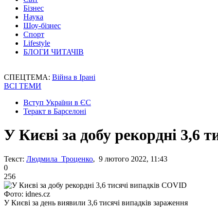
Бізнес
Наука
Шоу-бізнес
Спорт
Lifestyle
БЛОГИ ЧИТАЧІВ
СПЕЦТЕМА:
Війна в Ірані
ВСІ ТЕМИ
Вступ України в ЄС
Теракт в Барселоні
У Києві за добу рекордні 3,6 
Текст:
Людмила Троценко
, 9 лютого 2022, 11:43
0
256
Фото: idnes.cz
У Києві за день виявили 3,6 тисячі випадків зараження