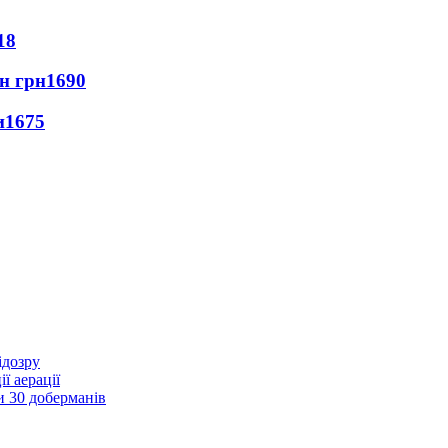
18
лн грн
1690
и
1675
ідозру
ї аерації
и 30 доберманів