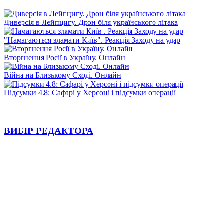
Диверсія в Лейпцигу. Дрон біля українського літака
"Намагаються зламати Київ". Реакція Заходу на удар
Вторгнення Росії в Україну. Онлайн
Війна на Близькому Сході. Онлайн
Підсумки 4.8: Сафарі у Херсоні і підсумки операції
ВИБІР РЕДАКТОРА