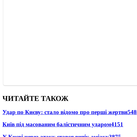
ЧИТАЙТЕ ТАКОЖ
Удар по Києву: стало відомо про перші жертви
548
Київ під масованим балістичним ударом
4151
У Києві через атаку стався витік аміаку
3875