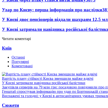
Удар по Києву: перша інформація про наслідки
38
У Києві двоє пенсіонерів віддали шахраям 12,5 м
У Києві затримали навідника російської балістик
Читати коментарі
Київ
Останні
Популярні
Коментовані
Вартість плану стійкості Києва зменшили майже вдвічі
У Києві затримали навідника російської балістики
Закупівля серверів на 79 млн грн: посадовцю повідомили про п
Генштаб спростував інформацію про удар по Бортницькій станці
Виснажені та голодні: у Києві в антисанітарних умовах тримал
Сюжети