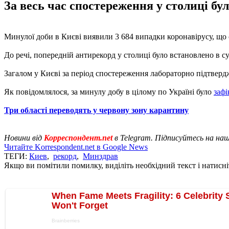
За весь час спостереження у столиці бу
Минулої доби в Києві виявили 3 684 випадки коронавірусу, що с
До речі, попередній антирекорд у столиці було встановлено в с
Загалом у Києві за період спостереження лабораторно підтверд
Як повідомлялося, за минулу добу в цілому по Україні було
зафі
Три області переводять у червону зону карантину
Новини від
Корреспондент.net
в Telegram. Підписуйтесь на на
Читайте Korrespondent.net в Google News
ТЕГИ:
Киев
,
рекорд
,
Минздрав
Якщо ви помітили помилку, виділіть необхідний текст і натисніт