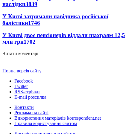
наслідки
3839
У Києві затримали навідника російської
балістики
1746
У Києві двоє пенсіонерів віддали шахраям 12,5
млн грн
1702
Читати коментарі
Повна версія сайту
Facebook
Twitter
RSS-стрічки
E-mail розсилка
Контакти
Реклама на сайті
Використання матеріалів korrespondent.net
Правила користування сайтом
Договір користування сайтом