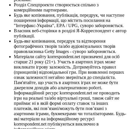
Розділ Спецпроекти створюється спільно з
комерційними партнерами.
Будь яке копіювання, публікація, передрук, чи наступне
поширення інформації, що містить посилання на
"Інтерфакс-Україна", EPA / UPG, суворо забороняється.
Власник веб-сторінки в розділі Я-Корреспондент є автор
публікації.
Будь-яке копіювання, передрук та відтворення
фотографічних творів та/або аудіовізуальних творів
правовласника Getty Images - суворо забороняється.
Матеріали сайту korrespondent.net призначені для осіб
старше 21 року (21+). Участь в азартних іграх може
викликати ігрову залежність. Дотримуйтесь правил
(принципів) відповідальної гри. При виявленні перших
ознак залежності негайно зверніться до спеціаліста.
Пам'ятайте, що участь в азартних іграх не може бути
джерелом доходів або альтернативою роботі.
Інформаційний ресурс korrespondent.net не проводить
ігри на реальні та/або віртуальні гроші, також сайт не
приймає ні в якій формі оплату ставок та інших
платежів, які пов’язані/можуть бути пов’язані з
азартними іграми, букмекерами чи тоталізаторами. Будь-
які матеріали на інформаційному ресурсі
korrespondent.net публікуються виключно в