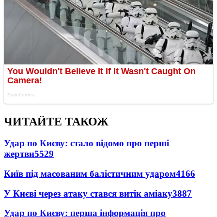
ЧИТАЙТЕ ТАКОЖ
Удар по Києву: стало відомо про перші
жертви
5529
Київ під масованим балістичним ударом
4166
У Києві через атаку стався витік аміаку
3887
Удар по Києву: перша інформація про