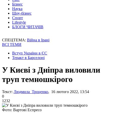
Бізнес
Наука
Шоу-бізнес
Спорт
Lifestyle
БЛОГИ ЧИТАЧІВ
СПЕЦТЕМА:
Війна в Ірані
ВСІ ТЕМИ
Вступ України в ЄС
Теракт в Барселоні
У Києві з Дніпра виловили
труп темношкірого
Текст:
Людмила Троценко
, 16 лютого 2022, 13:54
0
1232
Фото: Вартові Еспресо