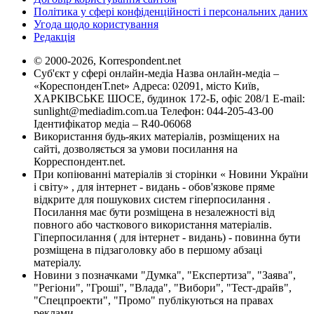
Політика у сфері конфіденційності і персональних даних
Угода щодо користування
Редакція
© 2000-2026, Korrespondent.net
Суб'єкт у сфері онлайн-медіа Назва онлайн-медіа –
«КореспонденТ.net» Адреса: 02091, місто Київ,
ХАРКІВСЬКЕ ШОСЕ, будинок 172-Б, офіс 208/1 E-mail:
sunlight@mediadim.com.ua
Телефон: 044-205-43-00
Ідентифікатор медіа – R40-06068
Використання будь-яких матеріалів, розміщених на
сайті, дозволяється за умови посилання на
Корреспондент.net.
При копіюванні матеріалів зі сторінки « Новини України
і світу» , для інтернет - видань - обов'язкове пряме
відкрите для пошукових систем гіперпосилання .
Посилання має бути розміщена в незалежності від
повного або часткового використання матеріалів.
Гіперпосилання ( для інтернет - видань) - повинна бути
розміщена в підзаголовку або в першому абзаці
матеріалу.
Новини з позначками "Думка", "Експертиза", "Заява",
"Регіони", "Гроші", "Влада", "Вибори", "Тест-драйв",
"Спецпроекти", "Промо" публікуються на правах
реклами.