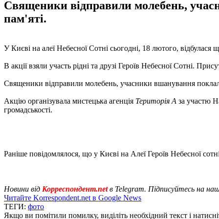
Священики відправили молебень, учасни
пам'яті.
У Києві на алеї Небесної Сотні сьогодні, 18 лютого, відбулася 
В акції взяли участь рідні та друзі Героїв Небесної Сотні. Прису
Священики відправили молебень, учасники вшанування поклали кв
Акцію організувала мистецька агенція
Територія А
за участю На
громадськості.
Раніше повідомлялося, що у Києві на Алеї Героїв Небесної сотн
Новини від
Корреспондент.net
в Telegram. Підписуйтесь на на
Читайте Korrespondent.net в Google News
ТЕГИ:
фото
Якщо ви помітили помилку, виділіть необхідний текст і натисніт