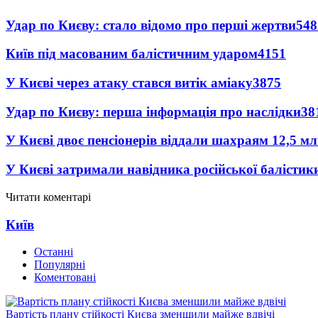
Удар по Києву: стало відомо про перші жертви
548
Київ під масованим балістичним ударом
4151
У Києві через атаку стався витік аміаку
3875
Удар по Києву: перша інформація про наслідки
38
У Києві двоє пенсіонерів віддали шахраям 12,5 м
У Києві затримали навідника російської балістик
Читати коментарі
Київ
Останні
Популярні
Коментовані
Вартість плану стійкості Києва зменшили майже вдвічі