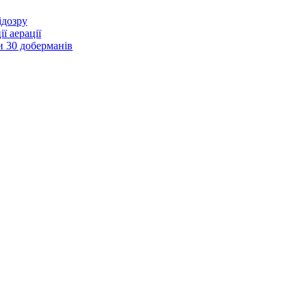
ідозру
ї аерації
и 30 доберманів