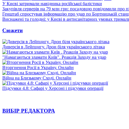
У Києві затримали навідника російської балістики
Закупівля серверів на 79 млн грн: посадовцю повідомили про п
Генштаб спростував інформацію про удар по Бортницькій станці
Виснажені та голодні: у Києві в антисанітарних умовах тримал
Сюжети
Диверсія в Лейпцигу. Дрон біля українського літака
"Намагаються зламати Київ". Реакція Заходу на удар
Вторгнення Росії в Україну. Онлайн
Війна на Близькому Сході. Онлайн
Підсумки 4.8: Сафарі у Херсоні і підсумки операції
ВИБІР РЕДАКТОРА