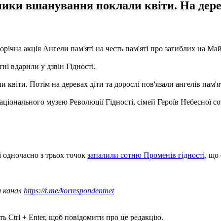
ки вшанування поклали квіти. На дерева
щорічна акція Ангели пам'яті на честь пам'яті про загиблих на М
тні вдарили у дзвін Гідності.
іти. Потім на деревах діти та дорослі пов'язали ангелів пам'яті
ціонального музею Революції Гідності, сімей Героїв Небесної сот
і одночасно з трьох точок
запалили сотню Променів гідності,
що 
ш канал
https://t.me/korrespondentnet
ь Ctrl + Enter, щоб повідомити про це редакцію.