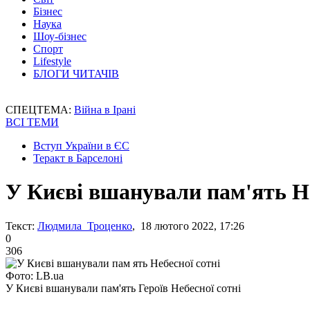
Бізнес
Наука
Шоу-бізнес
Спорт
Lifestyle
БЛОГИ ЧИТАЧІВ
СПЕЦТЕМА:
Війна в Ірані
ВСІ ТЕМИ
Вступ України в ЄС
Теракт в Барселоні
У Києві вшанували пам'ять Не
Текст:
Людмила Троценко
, 18 лютого 2022, 17:26
0
306
Фото: LB.ua
У Києві вшанували пам'ять Героїв Небесної сотні