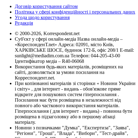
Договір користування сайтом
Політика у сфері конфіденційності і персональних даних
Угода щодо користування
Редакція
© 2000-2026, Korrespondent.net
Суб'єкт у сфері онлайн-медіа Назва онлайн-медіа –
«КореспонденТ.net» Адреса: 02091, місто Київ,
ХАРКІВСЬКЕ ШОСЕ, будинок 172-Б, офіс 208/1 E-mail:
sunlight@mediadim.com.ua
Телефон: 044-205-43-00
Ідентифікатор медіа – R40-06068
Використання будь-яких матеріалів, розміщених на
сайті, дозволяється за умови посилання на
Корреспондент.net.
При копіюванні матеріалів зі сторінки « Новини України
і світу» , для інтернет - видань - обов'язкове пряме
відкрите для пошукових систем гіперпосилання .
Посилання має бути розміщена в незалежності від
повного або часткового використання матеріалів.
Гіперпосилання ( для інтернет - видань) - повинна бути
розміщена в підзаголовку або в першому абзаці
матеріалу.
Новини з позначками "Думка", "Експертиза", "Заява",
"Регіони", "Гроші", "Влада", "Вибори", "Тест-драйв",