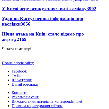
У Києві через атаку стався витік аміаку
3902
Удар по Києву: перша інформація про
наслідки
3856
Нічна атака на Київ: стало відомо про
жертву
2169
Читати коментарі
Повна версія сайту
Facebook
Twitter
RSS-стрічки
E-mail розсилка
Контакти
Реклама на сайті
Використання матеріалів korrespondent.net
Правила користування сайтом