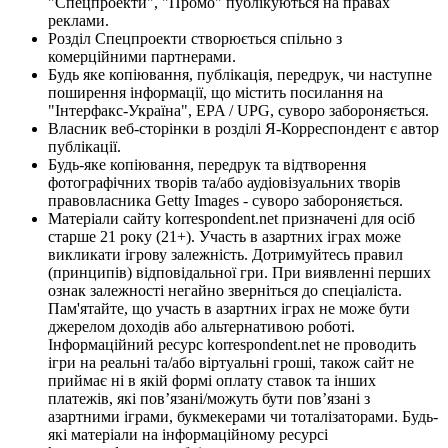
"Спецпроекти", "Промо" публікуються на правах
реклами.
Розділ Спецпроекти створюється спільно з
комерційними партнерами.
Будь яке копіювання, публікація, передрук, чи наступне
поширення інформації, що містить посилання на
"Інтерфакс-Україна", EPA / UPG, суворо забороняється.
Власник веб-сторінки в розділі Я-Корреспондент є автор
публікації.
Будь-яке копіювання, передрук та відтворення
фотографічних творів та/або аудіовізуальних творів
правовласника Getty Images - суворо забороняється.
Матеріали сайту korrespondent.net призначені для осіб
старше 21 року (21+). Участь в азартних іграх може
викликати ігрову залежність. Дотримуйтесь правил
(принципів) відповідальної гри. При виявленні перших
ознак залежності негайно зверніться до спеціаліста.
Пам'ятайте, що участь в азартних іграх не може бути
джерелом доходів або альтернативою роботі.
Інформаційний ресурс korrespondent.net не проводить
ігри на реальні та/або віртуальні гроші, також сайт не
приймає ні в якій формі оплату ставок та інших
платежів, які пов’язані/можуть бути пов’язані з
азартними іграми, букмекерами чи тоталізаторами. Будь-
які матеріали на інформаційному ресурсі