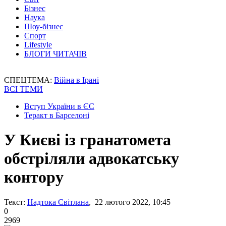
Бізнес
Наука
Шоу-бізнес
Спорт
Lifestyle
БЛОГИ ЧИТАЧІВ
СПЕЦТЕМА:
Війна в Ірані
ВСІ ТЕМИ
Вступ України в ЄС
Теракт в Барселоні
У Києві із гранатомета
обстріляли адвокатську
контору
Текст:
Надтока Світлана
, 22 лютого 2022, 10:45
0
2969