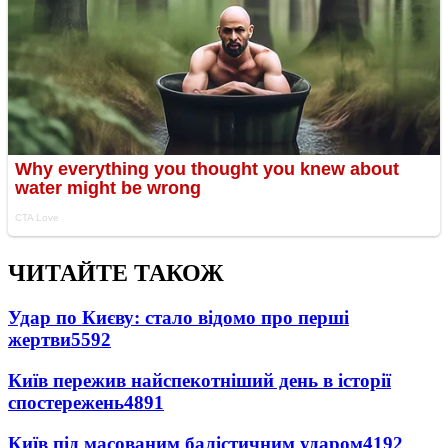
ЧИТАЙТЕ ТАКОЖ
Удар по Києву: стало відомо про перші
жертви
5592
Київ пережив найспекотніший день в історії
спостережень
4891
Київ під масованим балістичним ударом
4192