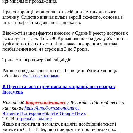
кримінальне провадження.
Правоохоронці встановлюють осіб, причетних до цього
злочину. Слідство вивчає кілька версій скоєного, основна з
них – професійна діяльність адвокатів.
Відомості за цим фактом внесено у Єдиний реєстр досудових
розслідувань за ч. 4 ст. 296 Кримінального кодексу України –
хуліганство. Санкція статті визначає покарання у вигляді
позбавлення волі на строк від 3 до 7 років.
Тривають першочергові слідчі дії.
Раніше повідомлялося, що на Львівщині п'яний хлопець
обстріляв
бус із пасажирами
.
В Одесі сталася стрілянина на заправці, постраждав
іноземець
Новини від
Корреспондент.net
у Telegram. Підписуйтесь на
наш канал
https://t.me/korrespondentnet
Читайте Korrespondent.net в Google News
ТЕГИ:
стрельба
,
здание
Якщо ви помітили помилку, виділіть необхідний текст і
натисніть Ctrl + Enter, щоб повідомити про це редакцію.